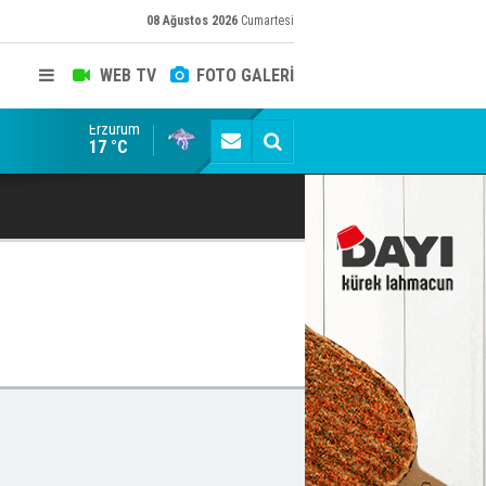
08 Ağustos 2026
Cumartesi
WEB TV
FOTO GALERİ
Erzurum
Konuşanlar'a katıldı, söyledikleri başına iş açtı! Göza
17 °C