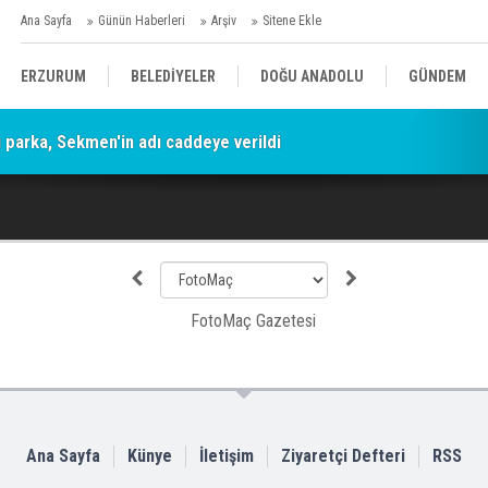
Ana Sayfa
Günün Haberleri
Arşiv
Sitene Ekle
ERZURUM
BELEDİYELER
DOĞU ANADOLU
GÜNDEM
parka, Sekmen'in adı caddeye verildi
SİYASET
AFAD/ SAVAŞ
SPOR
KÜLTÜR/SANAT//MAĞAZİN
BODRUM
Ana Sayfa
Künye
İletişim
Ziyaretçi Defteri
RSS