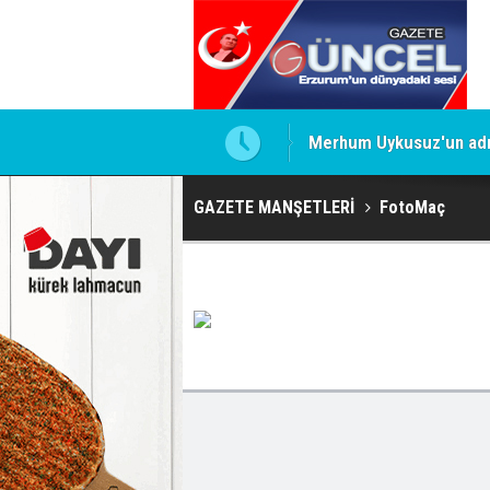
Merhum Uykusuz'un adı 
GAZETE MANŞETLERİ
FotoMaç