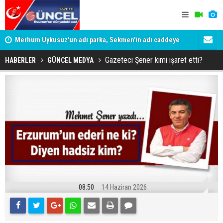
Merhum Uykusuz'un adı parka, Sekmen'in adı caddeye
Konuşanlar'
verildi
Gözaltına a
Gazeteci Şener kimi işaret etti?
HABERLER
GÜNCEL MEDYA
08:50
14 Haziran 2026