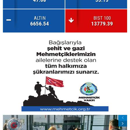
ALTIN
BIST 100
6656.54
13779.39