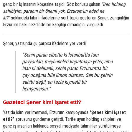
genç bir iş insanını köşesine taşıdı. Söz konusu şahsın
"Ben holding
sahibiyim, paranın bir önemi yok, Erzurum’un ederi ne
ki?"
şeklindeki kibirli ifadelerine sert tepki gösteren Şener, zenginliğin
Erzurum halkı nezdinde bir karşılığı olmadığını vurguladı.
Şener, yazısında şu çarpıcı ifadelere yer verdi:
"Senin paran elbette ki İstanbul’da tüm
pavyonları, meyhaneleri kapatmaya yeter, ama
inan ki delikanlı, senin paran Erzurum’da bir
çay ocağına bile limon olamaz. Sen bu şehrin
sahibi değil, en fazla kıymetli bir
hemşerisisin."
Gazeteci Şener kimi işaret etti?
Yazıda isim verilmemesi, Erzurum kamuoyunda
"Şener kimi işaret
etti?"
sorusunu gündeme getirdi. Tarife uyan holding sahipleri ve
genç iş insanları hakkında sosyal medyada tahminler yürütülmeye