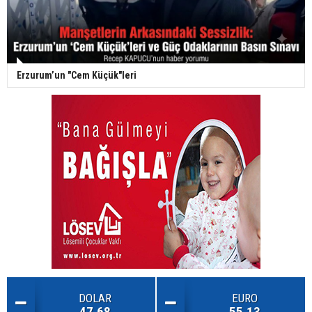
Erzurum’un "Cem Küçük"leri
DOLAR
EURO
47.68
55.13