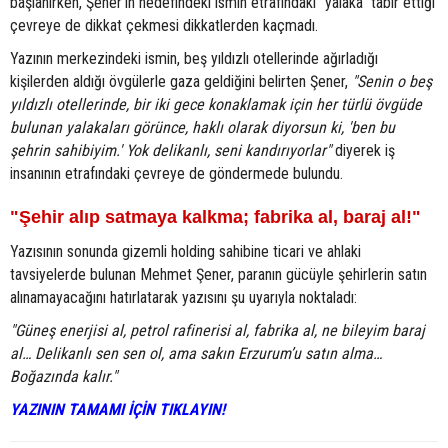
başlanırken, Şener'in hedefindeki ismin etrafındaki "yalaka" tabir ettiği
çevreye de dikkat çekmesi dikkatlerden kaçmadı.
Yazının merkezindeki ismin, beş yıldızlı otellerinde ağırladığı
kişilerden aldığı övgülerle gaza geldiğini belirten Şener,
"Senin o beş
yıldızlı otellerinde, bir iki gece konaklamak için her türlü övgüde
bulunan yalakaları görünce, haklı olarak diyorsun ki, 'ben bu
şehrin sahibiyim.' Yok delikanlı, seni kandırıyorlar"
diyerek iş
insanının etrafındaki çevreye de göndermede bulundu.
"Şehir alıp satmaya kalkma; fabrika al, baraj al!"
Yazısının sonunda gizemli holding sahibine ticari ve ahlaki
tavsiyelerde bulunan Mehmet Şener, paranın gücüyle şehirlerin satın
alınamayacağını hatırlatarak yazısını şu uyarıyla noktaladı:
"Güneş enerjisi al, petrol rafinerisi al, fabrika al, ne bileyim baraj
al… Delikanlı sen sen ol, ama sakın Erzurum’u satın alma…
Boğazında kalır."
YAZININ TAMAMI İÇİN TIKLAYIN!