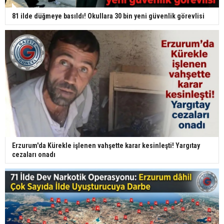
81 ilde düğmeye basıldı! Okullara 30 bin yeni güvenlik görevlisi
Erzurum'da Kürekle işlenen vahşette karar kesinleşti! Yargıtay
cezaları onadı