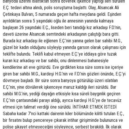
banyoda üzerini ıslattıktan sonra döverek işkence yaptığı ileri sürülen
E.Ç. tedavi altına alındı, polis soruştuma başlattı. Olay, Alsancak Ali
Çetinkaya Bulvarı, 5 numarada geçen hafta meydana geldi. Eşinden
ayrıldıktan sonra 5 yaşındaki oğlu ile annesinin yanında kalmaya
başlayan 26 yaşındaki E.Ç., liseden beri tanıdığı kız arkadaşı F.D.’nin,
daveti üzerine Alsancak semtindeki arkadaşının çalıştığı bara gitti.
Burada kız arkadaşı ile eğlenen E.Ç.’nin yanına gelen bar sahibi M.G.,
güzel bir kadın olduğunu söyleyip yanında garson olarak çalışması için
teklifte bulundu. Teklifi kabul etmeyen E.Ç.’ye iddiaya göre tuzak
kuran kız arkadaşı ve bar sahibi, onu dinlenmesi bahanesiyle
kendilerine ait eve götürdü. Eve girdikten kısa süre sonra ise içeriye
giren bar sahibi M.G., kardeşi H.G.’nin ve F.D.’nin gözleri önünde, E.Ç.’yi
dövmeye başladı. Bir süre sonra banyoya götürülüp üzeri ıslatılan
E.Ç.’nin, yine dövülerek işkenceye maruz kaldığı ileri sürüldü. Bar
sahibi M.G.’nin, yediği dayağın etkisiyle kısa süreli baygınlık geçiren
E.Ç.’nin çantasındaki parayı aldığı, ayrıca kardeşi H.G.’ye de tecavüz
etmesi için talimat verdiği öne sürüldü. İNTİHAR ETMEK İSTEDİ
Sabaha kadar 7’nci kattaki dairenin kiler bölümünde kilitli tutulan E.Ç.,
bir fırsatını bulup pencereye çıkarak intihar girişiminde bulununca ve
polise şikayet etmeyeceğini söyleyince, serbest bırakıldı. İlk olarak