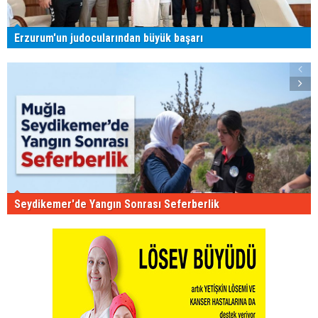
Erzurum'un judocularından büyük başarı
Seydikemer'de Yangın Sonrası Seferberlik