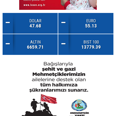
DOLAR
EURO
47.68
55.13
ALTIN
BIST 100
6659.71
13779.39