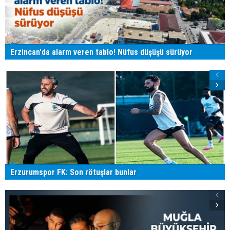
Erzincan'da alarm veren tablo! Nüfus düşüşü sürüyor
Erzurumspor FK: Son rötuşlar bunlar