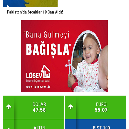
Pakistan'da Sıcaklar 19 Can Aldı!
DOLAR
EURO
47.58
55.07
ALTIN
BIST 100