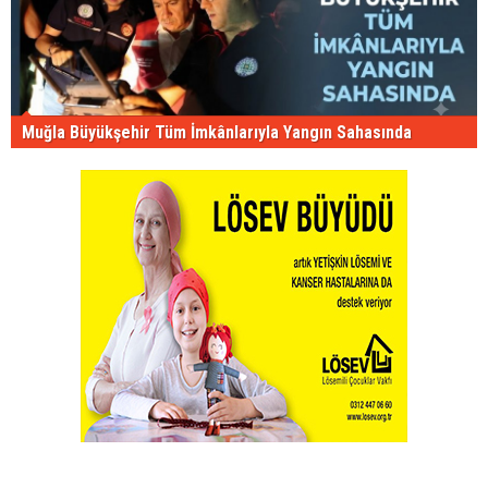
Muğla Büyükşehir Tüm İmkânlarıyla Yangın Sahasında