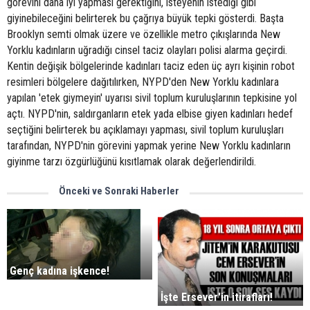
görevini daha iyi yapması gerektiğini, isteyenin istediği gibi
giyinebileceğini belirterek bu çağrıya büyük tepki gösterdi. Başta
Brooklyn semti olmak üzere ve özellikle metro çıkışlarında New
Yorklu kadınların uğradığı cinsel taciz olayları polisi alarma geçirdi.
Kentin değişik bölgelerinde kadınları taciz eden üç ayrı kişinin robot
resimleri bölgelere dağıtılırken, NYPD'den New Yorklu kadınlara
yapılan 'etek giymeyin' uyarısı sivil toplum kuruluşlarının tepkisine yol
açtı. NYPD'nin, saldırganların etek yada elbise giyen kadınları hedef
seçtiğini belirterek bu açıklamayı yapması, sivil toplum kuruluşları
tarafından, NYPD'nin görevini yapmak yerine New Yorklu kadınların
giyinme tarzı özgürlüğünü kısıtlamak olarak değerlendirildi.
Önceki ve Sonraki Haberler
Genç kadına işkence!
İşte Ersever'in itirafları!