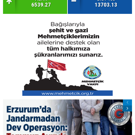
6539.27
13703.13