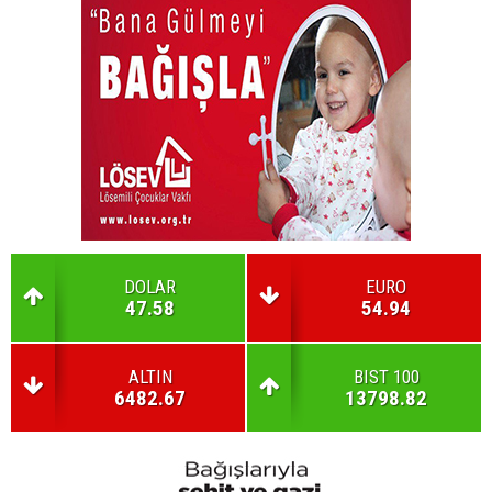
DOLAR
EURO
47.58
54.94
ALTIN
BIST 100
6482.67
13798.82