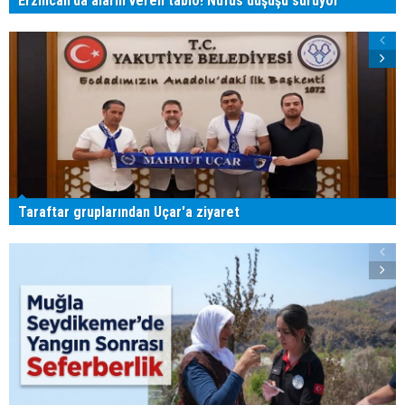
Erzincan'da alarm veren tablo! Nüfus düşüşü sürüyor
Taraftar gruplarından Uçar'a ziyaret