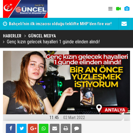
Bahçeli'nin ilk imzacısı olduğu teklifte MHP'den fire var!
Siyaset-Se
İşte imzalamayan o isim
Altınok ve K
HABERLER
GÜNCEL MEDYA
Genç kızın gelecek hayalleri 1 günde elinden alındı!
11:45
02 Mart 2022