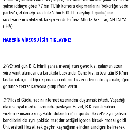
şahsa iddiaya göre 77 bin TL'lik kamera ekipmanlarını ‘bekarlığa veda
partisi' çekileceği vaadi ile 2 bin 500 TL karşılığı 1 günlüğüne
sözleşme imzalatarak kiraya verdi. Elifnaz Altürk-Gazi Taş ANTALYA
(İHA)
HABERİN VİDEOSU İÇİN TIKLAYINIZ
2/9
Ertesi gün B.K. isimli şahsa mesaj atan genç kız, şahıstan uzun
süre yanıt alamayınca karakola başvurdu. Genç kız, ertesi gün B.K.'nın
kiralamak için aldığı ekipmanları internet üzerinden satmaya çalıştığını
görünce tekrar karakola gidip ifade verdi.
3/9
Hazel Güçlü, sesini internet üzerinden duyurmak istedi. Yaşadığı
olayı sosyal medya üzerinde paylaşan Hazel, B.K. isimli şahsın
yüzlerce insanı aynı şekilde dolandırdığını gördü. Hazel'e aynı şahsın
kendilerini de aynı şekilde mağdur ettiğini içeren birçok mesaj geldi.
Üniversiteli Hazel, tek geçim kaynağının elinden alındığını belirterek