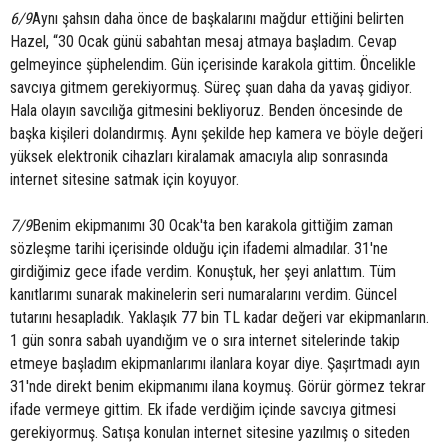
6/9
Aynı şahsın daha önce de başkalarını mağdur ettiğini belirten
Hazel, “30 Ocak günü sabahtan mesaj atmaya başladım. Cevap
gelmeyince şüphelendim. Gün içerisinde karakola gittim. Öncelikle
savcıya gitmem gerekiyormuş. Süreç şuan daha da yavaş gidiyor.
Hala olayın savcılığa gitmesini bekliyoruz. Benden öncesinde de
başka kişileri dolandırmış. Aynı şekilde hep kamera ve böyle değeri
yüksek elektronik cihazları kiralamak amacıyla alıp sonrasında
internet sitesine satmak için koyuyor.
7/9
Benim ekipmanımı 30 Ocak'ta ben karakola gittiğim zaman
sözleşme tarihi içerisinde olduğu için ifademi almadılar. 31'ne
girdiğimiz gece ifade verdim. Konuştuk, her şeyi anlattım. Tüm
kanıtlarımı sunarak makinelerin seri numaralarını verdim. Güncel
tutarını hesapladık. Yaklaşık 77 bin TL kadar değeri var ekipmanların.
1 gün sonra sabah uyandığım ve o sıra internet sitelerinde takip
etmeye başladım ekipmanlarımı ilanlara koyar diye. Şaşırtmadı ayın
31'nde direkt benim ekipmanımı ilana koymuş. Görür görmez tekrar
ifade vermeye gittim. Ek ifade verdiğim içinde savcıya gitmesi
gerekiyormuş. Satışa konulan internet sitesine yazılmış o siteden