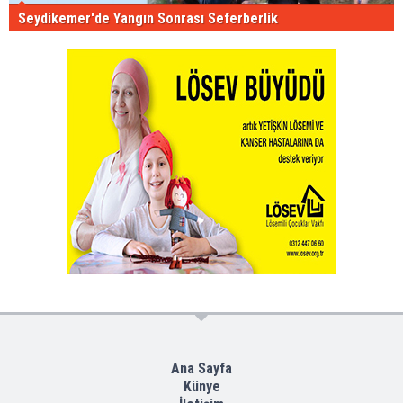
Seydikemer'de Yangın Sonrası Seferberlik
Ana Sayfa
Künye