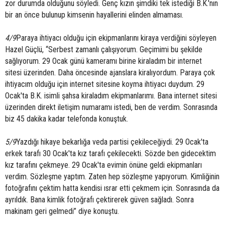
zor durumda olduğunu söyledi. Genç kızın şimdiki tek istediği B.K.'nın
bir an önce bulunup kimsenin hayallerini elinden almaması.
4/9
Paraya ihtiyacı olduğu için ekipmanlarını kiraya verdiğini söyleyen
Hazel Güçlü, “Serbest zamanlı çalışıyorum. Geçimimi bu şekilde
sağlıyorum. 29 Ocak günü kameramı birine kiraladım bir internet
sitesi üzerinden. Daha öncesinde ajanslara kiralıyordum. Paraya çok
ihtiyacım olduğu için internet sitesine koyma ihtiyacı duydum. 29
Ocak'ta B.K. isimli şahsa kiraladım ekipmanlarımı. Bana internet sitesi
üzerinden direkt iletişim numaramı istedi, ben de verdim. Sonrasında
biz 45 dakika kadar telefonda konuştuk.
5/9
Yazdığı hikaye bekarlığa veda partisi çekileceğiydi. 29 Ocak'ta
erkek tarafı 30 Ocak'ta kız tarafı çekilecekti. Sözde ben gidecektim
kız tarafını çekmeye. 29 Ocak'ta evimin önüne geldi ekipmanları
verdim. Sözleşme yaptım. Zaten hep sözleşme yapıyorum. Kimliğinin
fotoğrafını çektim hatta kendisi ısrar etti çekmem için. Sonrasında da
ayrıldık. Bana kimlik fotoğrafı çektirerek güven sağladı. Sonra
makinam geri gelmedi” diye konuştu.