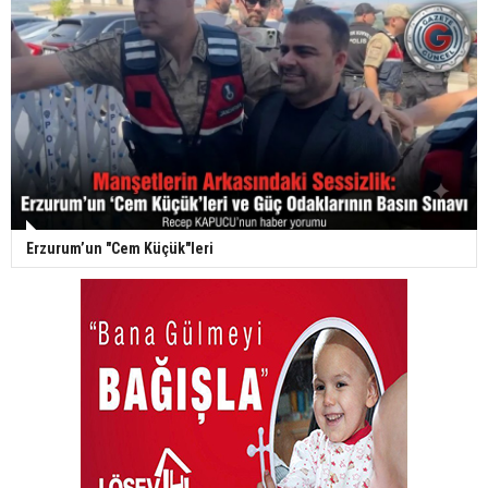
Erzurum’un "Cem Küçük"leri