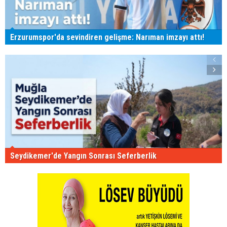
Erzurumspor'da sevindiren gelişme: Narıman imzayı attı!
Seydikemer'de Yangın Sonrası Seferberlik