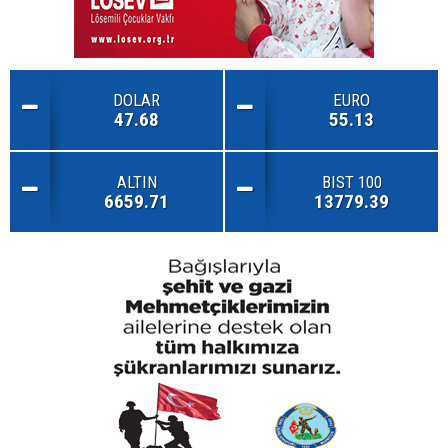
DOLAR
EURO
47.68
55.13
ALTIN
BIST 100
6659.71
13779.39