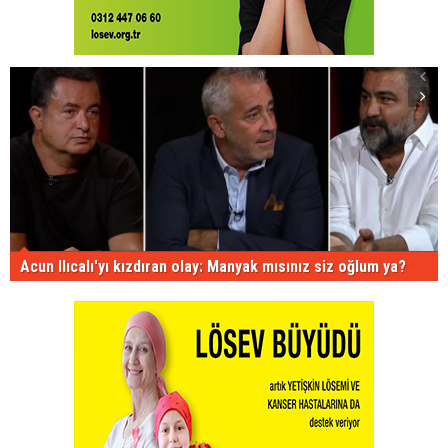
Acun Ilıcalı'yı kızdıran olay: Manyak mısınız siz oğlum ya?