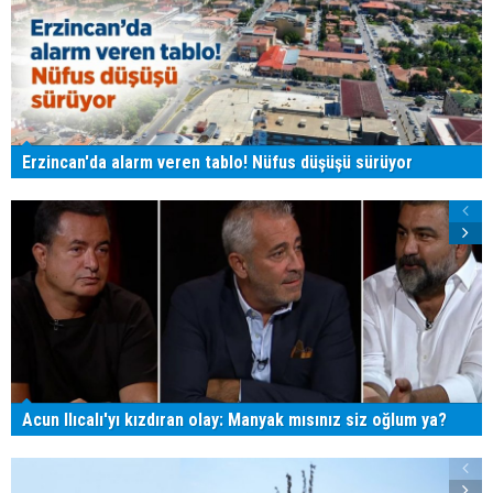
Erzincan'da alarm veren tablo! Nüfus düşüşü sürüyor
Acun Ilıcalı'yı kızdıran olay: Manyak mısınız siz oğlum ya?