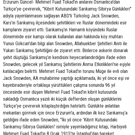
Erzurum Güncel- Mehmet Fuad Tokad'ın anılarını Osmanlıca'dan
Türkçe'ye çevirerek, ''Kibrit Kutusundaki Sarıkamış-Sibirya Günlükleri''
adıyla yayımlanmasını sağlayan ABD'li Türkolog Jack Snowden,
Kars'ın Sarıkamış ilçesindeki şehitlikleri ve Ruslar dönemindeki esir
kamplarını ziyaret etti. Sarıkamış'ın Hamamlı köyündeki Ruslar
döneminde esir kampı olarak kullanılan alan hakkında köy muhtarı
Yunus Gökcan'dan bilgi alan Snowden, Allahuekber Şehitleri Anıtı ile
Yukarı Sarıkamış Şehitliğini de ziyaret etti. Binlerce askerin donarak
şehit düştüğü Sarıkamış'ın kendisini heyecanlandırdığını ifade eden
Snowden, gelecek yıl Sarıkamış Şehitlerini Anma Etkinlikleri'ne eşiyle
katılacağını belirtti. Mehmet Fuad Tokad'ın torunu Müge ile evli olan
Jack Snowden, AA muhabirine yaptığı açıklamada, iki yıl önce eşi ve
kayınbiraderiyle ortaklaşa yürüttükleri çalışma sonunda 96 yıl
öncesinde esir düşen Mehmet Fuad Tokad'ın kibrit kutusunda
sakladığı Osmanlıca yazılı iki küçük defterden oluşan günlüklerini
Türkçe'ye çevirerek kitaplaştırdığını hatırlattı. Günlükte anlatılan
mekanları görmek için önce Erzurum'a, ardından ilk kez Sarıkamış'a
geldiğini ifade eden Snowden, ''İki yıl önce 'Kibrit Kutusundaki
Sarıkamış-Sibirya Günlükleri' ismiyle yayımladığımız kitap, Harbiyeli
Mehmet Fuad Tokad'ın 8 Ocak 1915'te İstanbul'dan hareket