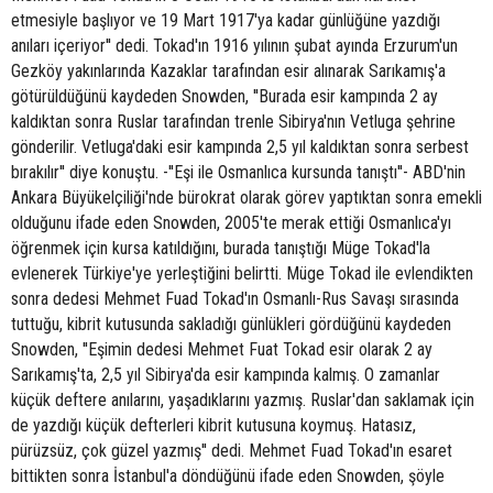
etmesiyle başlıyor ve 19 Mart 1917'ya kadar günlüğüne yazdığı
anıları içeriyor'' dedi. Tokad'ın 1916 yılının şubat ayında Erzurum'un
Gezköy yakınlarında Kazaklar tarafından esir alınarak Sarıkamış'a
götürüldüğünü kaydeden Snowden, ''Burada esir kampında 2 ay
kaldıktan sonra Ruslar tarafından trenle Sibirya'nın Vetluga şehrine
gönderilir. Vetluga'daki esir kampında 2,5 yıl kaldıktan sonra serbest
bırakılır'' diye konuştu. -''Eşi ile Osmanlıca kursunda tanıştı''- ABD'nin
Ankara Büyükelçiliği'nde bürokrat olarak görev yaptıktan sonra emekli
olduğunu ifade eden Snowden, 2005'te merak ettiği Osmanlıca'yı
öğrenmek için kursa katıldığını, burada tanıştığı Müge Tokad'la
evlenerek Türkiye'ye yerleştiğini belirtti. Müge Tokad ile evlendikten
sonra dedesi Mehmet Fuad Tokad'ın Osmanlı-Rus Savaşı sırasında
tuttuğu, kibrit kutusunda sakladığı günlükleri gördüğünü kaydeden
Snowden, ''Eşimin dedesi Mehmet Fuat Tokad esir olarak 2 ay
Sarıkamış'ta, 2,5 yıl Sibirya'da esir kampında kalmış. O zamanlar
küçük deftere anılarını, yaşadıklarını yazmış. Ruslar'dan saklamak için
de yazdığı küçük defterleri kibrit kutusuna koymuş. Hatasız,
pürüzsüz, çok güzel yazmış'' dedi. Mehmet Fuad Tokad'ın esaret
bittikten sonra İstanbul'a döndüğünü ifade eden Snowden, şöyle