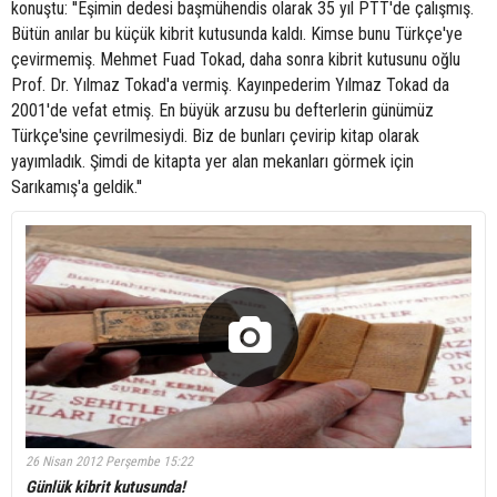
konuştu: ''Eşimin dedesi başmühendis olarak 35 yıl PTT'de çalışmış.
Bütün anılar bu küçük kibrit kutusunda kaldı. Kimse bunu Türkçe'ye
çevirmemiş. Mehmet Fuad Tokad, daha sonra kibrit kutusunu oğlu
Prof. Dr. Yılmaz Tokad'a vermiş. Kayınpederim Yılmaz Tokad da
2001'de vefat etmiş. En büyük arzusu bu defterlerin günümüz
Türkçe'sine çevrilmesiydi. Biz de bunları çevirip kitap olarak
yayımladık. Şimdi de kitapta yer alan mekanları görmek için
Sarıkamış'a geldik.''
26 Nisan 2012 Perşembe 15:22
Günlük kibrit kutusunda!