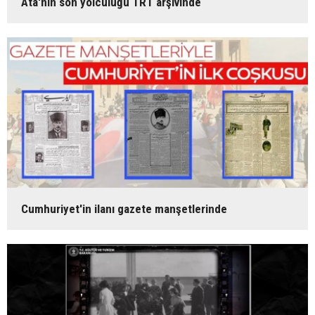
Ata'nın son yolculuğu TRT arşivinde
Cumhuriyet'in ilanı gazete manşetlerinde