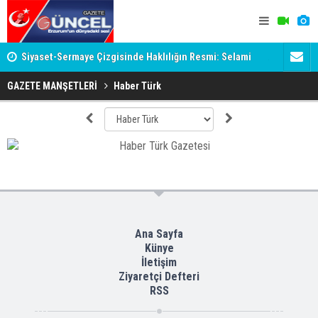
 var!
Siyaset-Sermaye Çizgisinde Haklılığın Resmi: Selami
ADALET BAK
Altınok ve Kirli İlişkiler Ağı
KİM KORU
GAZETE MANŞETLERİ
Haber Türk
Ana Sayfa
Künye
İletişim
Ziyaretçi Defteri
RSS