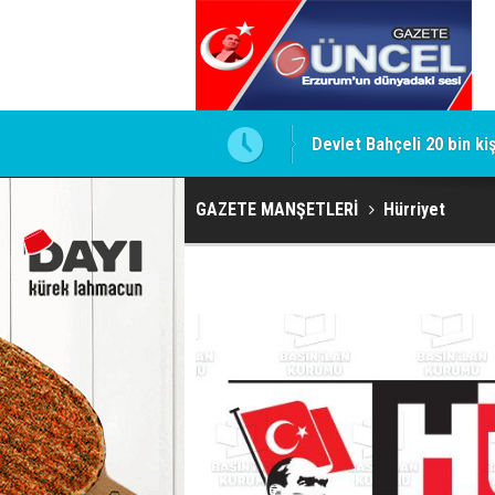
Devlet Bahçeli 20 bin ki
Gülistan Doku Dosyasınd
GAZETE MANŞETLERİ
Hürriyet