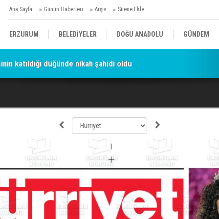
Ana Sayfa
Günün Haberleri
Arşiv
Sitene Ekle
ERZURUM
BELEDİYELER
DOĞU ANADOLU
GÜNDEM
şinin katıldığı düğünde nikah şahidi oldu
a Siyah Helikopter Skandalı: Tutuklanan 'Hayırsever', Valiyi Geç
SİYASET
AFAD/ SAVAŞ
SPOR
KÜLTÜR/SANAT//MAĞAZİN
BODRUM