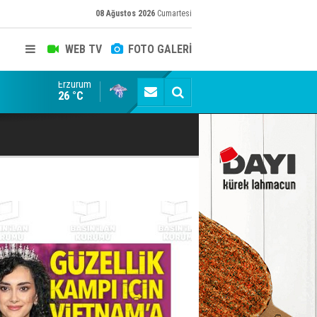
08 Ağustos 2026
Cumartesi
WEB TV
FOTO GALERİ
Erzurum
Ömer Arda U20 Millî Takım kadrosunda
emedi!
26 °C