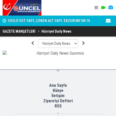
SÜSLÜ ÜST YAPI, ÇÖKEN ALT YAPI: ERZURUM’UN 10
Şehit ailel
DAKİKALIK GERÇEĞİ
GAZETE MANŞETLERİ
Hürriyet Daily News
Ana Sayfa
Künye
İletişim
Ziyaretçi Defteri
RSS