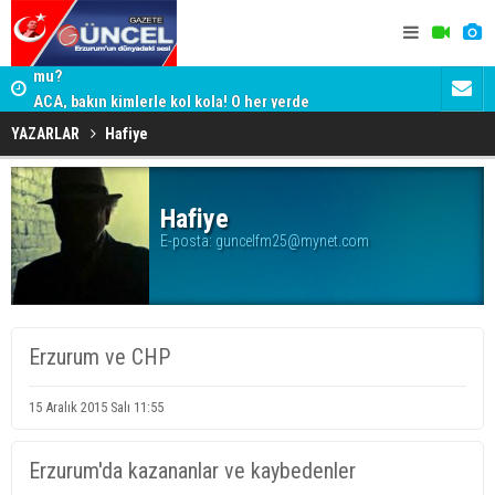
Erzurum Paşalar Caddesi'ndeki Valilik Konağı Yıkılıyor
mu?
ADALET BAK
ACA, bakın kimlerle kol kola! O her yerde
KİM KORU
YAZARLAR
Hafiye
Hafiye
E-posta:
guncelfm25@mynet.com
Erzurum ve CHP
15 Aralık 2015 Salı 11:55
Erzurum'da kazananlar ve kaybedenler