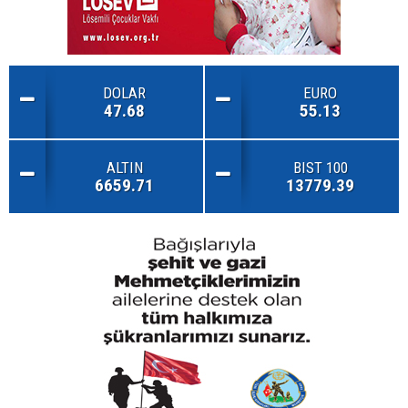
DOLAR
EURO
47.68
55.13
ALTIN
BIST 100
6659.71
13779.39