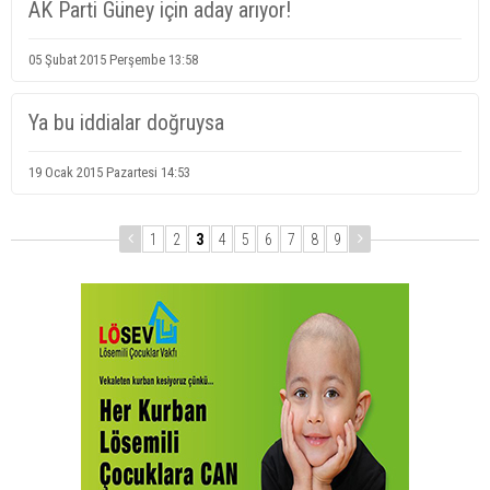
AK Parti Güney için aday arıyor!
05 Şubat 2015 Perşembe 13:58
Ya bu iddialar doğruysa
19 Ocak 2015 Pazartesi 14:53
1
2
3
4
5
6
7
8
9