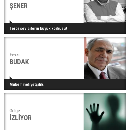
ŞENER
Terör sevicilerin büyük korkusu!
Fevzi
BUDAK
Mükemmeliyetçilik.
Gölge
İZLİYOR