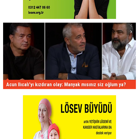
Acun Ilıcalı'yı kızdıran olay: Manyak mısınız siz oğlum ya?