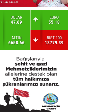
DOLAR
EURO
47.69
55.18
ALTIN
BIST 100
6658.66
13779.39