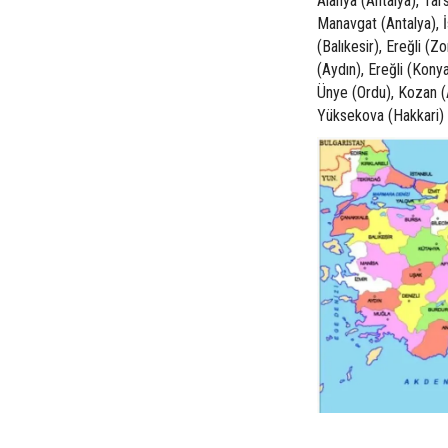
Alanya (Antalya), Tars
Manavgat (Antalya), 
(Balıkesir), Ereğli (Z
(Aydın), Ereğli (Konya
Ünye (Ordu), Kozan (A
Yüksekova (Hakkari)