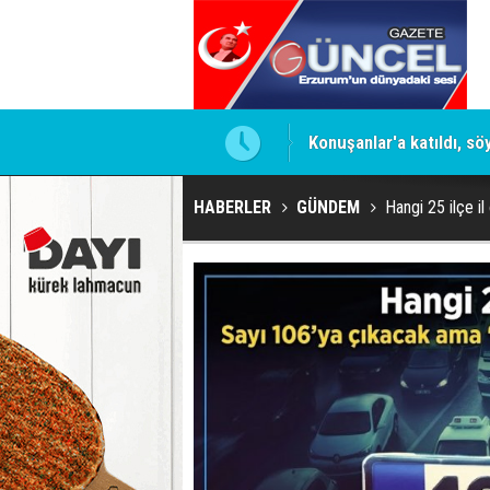
i
Konuşanlar'a katıldı, söy
HABERLER
GÜNDEM
Hangi 25 ilçe i