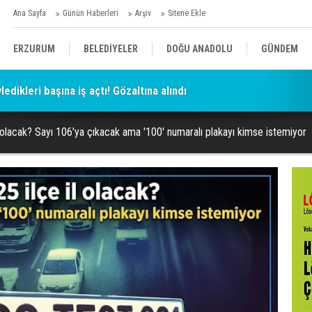
Ana Sayfa
Günün Haberleri
Arşiv
Sitene Ekle
ERZURUM
BELEDİYELER
DOĞU ANADOLU
GÜNDEM
ledikleri başına iş açtı! Gözaltına alındı
SİYASET
AFAD/ SAVAŞ
SPOR
l olacak? Sayı 106'ya çıkacak ama '100' numaralı plakayı kimse istemiyor
KÜLTÜR/SANAT//MAĞAZİN
BODRUM