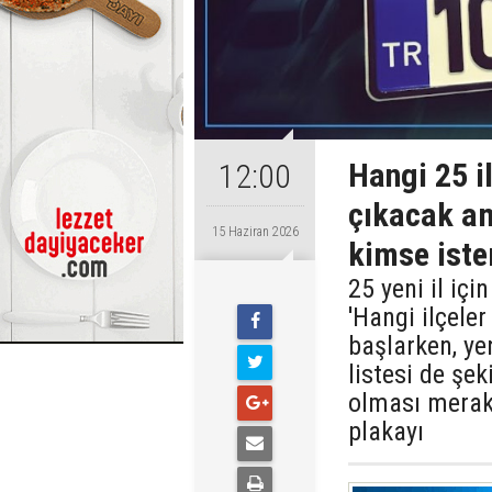
Hangi 25 i
12:00
çıkacak am
15 Haziran 2026
kimse iste
25 yeni il içi
'Hangi ilçele
başlarken, ye
listesi de şeki
olması merak
plakayı