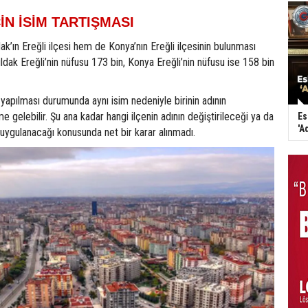
ÇİN İSİM TARTIŞMASI
’ın Ereğli ilçesi hem de Konya’nın Ereğli ilçesinin bulunması
ldak Ereğli’nin nüfusu 173 bin, Konya Ereğli’nin nüfusu ise 158 bin
l yapılması durumunda aynı isim nedeniyle birinin adının
 gelebilir. Şu ana kadar hangi ilçenin adının değiştirileceği ya da
Es
'A
ü uygulanacağı konusunda net bir karar alınmadı.