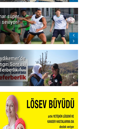
ar süper
Dadaş'a Milli
gi seviyor!
Piyango!
ydikemer'de
Muğla
ngın Sonrası
Büyükşehir
ferberlik
Tüm
İmkânlarıyla
Yangın
Sahasında