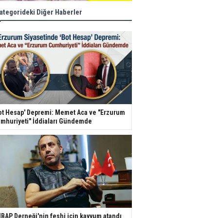
ategorideki Diğer Haberler
ot Hesap' Depremi: Memet Aca ve "Erzurum
mhuriyeti" İddiaları Gündemde
BAP Derneği'nin feshi için kayyum atandı