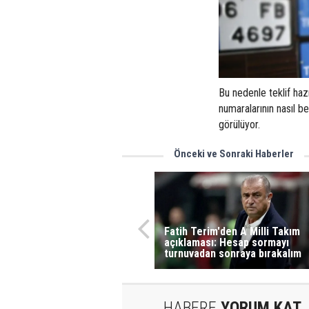
Bu nedenle teklif hazır
numaralarının nasıl b
görülüyor.
Önceki ve Sonraki Haberler
Fatih Terim'den A Milli Takım
açıklaması: Hesap sormayı
turnuvadan sonraya bırakalım
HABERE
YORUM KAT