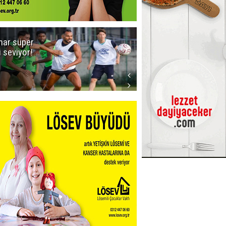
ar süper
Dadaş'a Milli
gi seviyor!
Piyango!