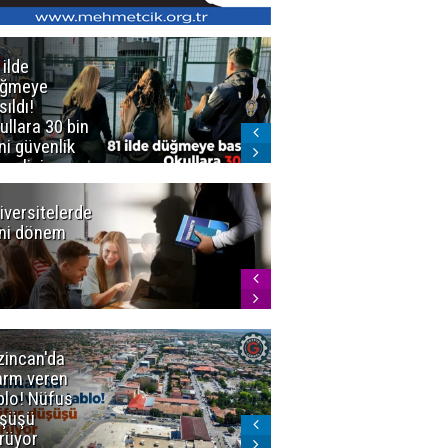
 ilde
Erzurum'da
üğmeye
Kürekle
sıldı!
işlenen
ullara 30 bin
vahşette karar
ni güvenlik
kesinleşti!
revlisi
Yargıtay
cezaları onadı
iversitelerde
Başkan
ni dönem
Sekmen'den
Tercih
Döneminde
Erzurum
Vurgusu
zincan'da
Meteoroloji
arm veren
uyardı!
blo! Nüfus
Doğu'ya yaz
şüşü
gelmeyecek
rüyor