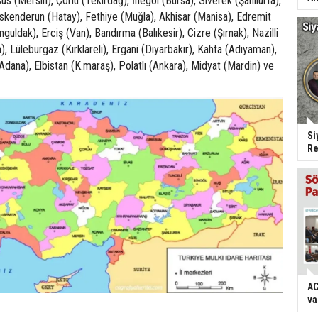
us (Mersin), Çorlu (Tekirdağ), İnegöl (Bursa), Siverek (Şanlıurfa),
İskenderun (Hatay), Fethiye (Muğla), Akhisar (Manisa), Edremit
onguldak), Erciş (Van), Bandırma (Balıkesir), Cizre (Şırnak), Nazilli
), Lüleburgaz (Kırklareli), Ergani (Diyarbakır), Kahta (Adıyaman),
dana), Elbistan (K.maraş), Polatlı (Ankara), Midyat (Mardin) ve
Si
Re
AC
va