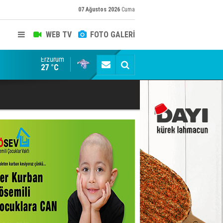
07 Ağustos 2026
Cuma
WEB TV
FOTO GALERİ
Erzurum
ADALET BAKANI AKIN GÜRLEK'E AÇIK İHBAR! BAKIRC
27 °C