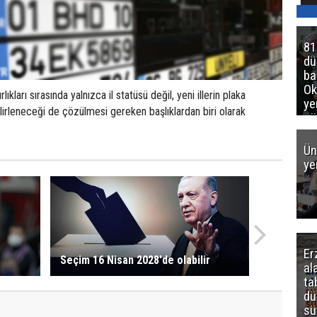
81
d
ba
Ok
lıkları sırasında yalnızca il statüsü değil, yeni illerin plaka
ye
elirleneceği de çözülmesi gereken başlıklardan biri olarak
gö
Ün
ye
Er
Seçim 16 Nisan 2028'de olabilir
al
ta
dü
sü