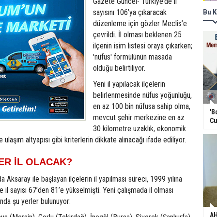
Gazete Güncel- Türkiye’de il
sayısını 106’ya çıkaracak
Bu K
düzenleme için gözler Meclis’e
çevrildi. İl olması beklenen 25
ilçenin isim listesi oraya çıkarken;
'nüfus' formülünün masada
olduğu belirtiliyor.
Yeni il yapılacak ilçelerin
belirlenmesinde nüfus yoğunluğu,
en az 100 bin nüfusa sahip olma,
'B
mevcut şehir merkezine en az
Cu
30 kilometre uzaklık, ekonomik
 ulaşım altyapısı gibi kriterlerin dikkate alınacağı ifade ediliyor.
ER İL OLACAK?
a Aksaray ile başlayan ilçelerin il yapılması süreci, 1999 yılına
il sayısı 67’den 81’e yükselmişti. Yeni çalışmada il olması
ında şu yerler bulunuyor:
AH