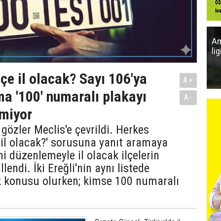
Am
li
lçe il olacak? Sayı 106'ya
A+
a '100' numaralı plakayı
A-
miyor
n gözler Meclis'e çevrildi. Herkes
r il olacak?' sorusuna yanıt aramaya
ni düzenlemeyle il olacak ilçelerin
llendi. İki Ereğli'nin aynı listede
 konusu olurken; kimse 100 numaralı