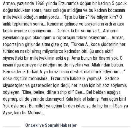
Arman, yazısında 1968 yılında Erzurum’da doğan bir kadının 5 çocuk
doğurtulduktan sonra, nasıl sokağa atıldığını ve bu kadının kocasının
milletvekili olduğun anlatıyordu…. “İşte bu kim?” Ne biliyim kim? O
anlık tepkimden sonra… Kendime gelince ve arayanların ardı arkası
kesilmeyince düşünüyorum… Demek ki bir sorun var!... Arman’ın
yayınlandığı gün okuduğum o röportajını tekrar okuyorum … Arman,
röportajının girişinde altını çize çize, “Türkan A., koca şiddetinin her
türünden nasibi almış milyonlarca kadından biri. Şu anda aktif
siyasetteki bir milletvekilinin eski eşi. Ama bunun bir önemi yok. O
insanı ifşa etmeye ne isteğim ne de niyetim var. Allah’ından bulsun.
Ben sadece Türkan A.’ya biraz olsun destek olabilmek istiyorum… “
dese de; tüm mebuslara , Erzurum’a haksızlık yapmış!... Sadece
siyasetçiler ve gazeteciler için değil, her insan için bir söz söylemiş
söyleyen. “Eline, beline, diline sahip ol!” Eee… Bel belden aşağıya
düşmüş, dil de yerinde durmuyor! Kala kala el kalmış. Yani üçün biri!
Yok öyle şey! Bu millet ya üçünü birden ister; ya da hiç birini! Sahi ya
Ayşe, kim bu Mebus!...
Önceki ve Sonraki Haberler