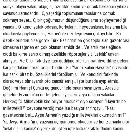
sosyal olayın yakın takipçisi, özellikle kadın ve çocuk haklarının yılmaz
savunucularındandır… O, yaşadığı toplumunun tabularına çomak
sokmayı sever… O, bir çoğumuzun düşündüğünü ama söyleyemediği
yanıdır… O, kendi yatak odasını, korkularını, heyecanlarını, hazlarını bile
okurlarıyla paylaşmasını, Hamiş’i ile dertleşmesini çok iyi bilir… Bu
özelliklerinden olsa gerek Türk Basını’nın en çok tepki alan gazetecisi
olmasına rağmen en çok okunan ismidir de… Ve artık mesleğinde
ciddi birikime sahip olmuş özellikle röportajlarıyla ‘ustalık’ unvanı
almıştır… Ve O ki; Tak diye taşı gediğine oturtan, pat diye diline geleni
karşısındakine soran cesur biridir… Bu ‘Yarım Kalan Hayatlar’ dizisinde
ise sanki biraz bu özelliklerini törpülemiş… Ve kendisini farkında
olarak veya olmayarak oto sansürlemiş… İşte burada ayıp etmiş…
Değil mi Hamiş! Çünkü üç gündür telefonum susmuyor… Arayalar
genelde Erzurum’un önde gelen siyasileri veya onların yakınları…
Herkes; “O Milletvekili kim biliyor musun?” diye soruyor. “Hayırdır ne
milletvekili?” cevabını verdiğimde ise basıyorlar fırçayı… “Nasıl
gazetecisin be!... Ayşe Arman’ın yazdığı milletvekilini okumadın mı?”
Ya, Ayşe Arman’ın o yazısını üç gün önce okudum ve her zamanki gibi
‘helal olsun kadına’ diyerek de içten içte kıskanarak kutladım kadını..