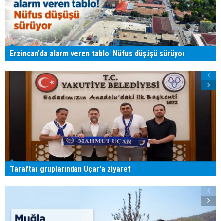
Erzincan'da alarm veren tablo! Nüfus düşüşü sürüyor
Taraftar gruplarından Uçar'a ziyaret