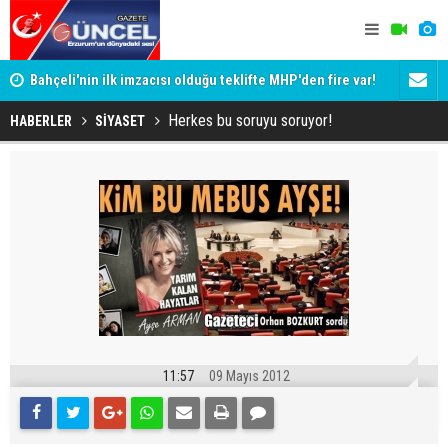
Bahçeli'nin ilk imzacısı olduğu teklifte MHP'den fire var!
Siyaset-Se
İşte imzalamayan o isim
Altınok ve K
Herkes bu soruyu soruyor!
HABERLER
SİYASET
11:57
09 Mayıs 2012