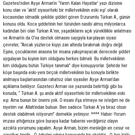
Gazetesi’nden Ayşe Arman’ın ‘Yarım Kalan Hayatlar’ yazı dizisine
konu olan ve ‘aktif siyasetteki bir milletvekilinin eski eşi’ olarak
kocasından olmadık şekilde şiddet gören Erzurumlu Türkan A., günün
konusu oldu. Koca şiddetinin her türünden nasibi almış milyonlarca
kadından biri olan Türkan A.’nın, yaşadıklarını açık yüreklilikle anlatması
ve Arman’ın da O’na destek olmasını saygıyla karşılayan siyasi
çevreler, “Ancak yüzlerce kişiyi zan altında bırakmak doğru değil.
Eşine, çocuklarının anasına bir insana yakışmayacak derecede şiddet
uygulayan bu kişinin kim olduğunu herkes bilmeli. Bu milletvekilinin
kim olduğunu bütün Türkiye tanımalı” diye konuşuyorlar. Şehirde her
köşe başında eski-yeni birçok milletvekilinin bu konuyla birlikte
anılmaya başlamasından rahatsız olan siyasiler Ayşe Arman’dan
açıklama bekliyor. Gazeteci Arman ise yazısında belirttiği gibi bu
konuda; “ Türkan A. şu anda aktif siyasetteki bir milletvekilinin eski
eşi. Ama bunun bir önemi yok. O insanı ifşa etmeye ne isteğim ne de
niyetim var. Allah’ından bulsun. Ben sadece Türkan A.’ya biraz olsun
destek olabilmek istiyorum” demekle yetiniyor. **** Haber-Yorum
imzası attığımıza göre buraya kadar haberini verdiğimiz olayın
azcıkta yorumunu yapalım. Ayşe Arman, bizim mesleğin en cesur ve
cüretkar tipidir… O, tabuları yıkma konusunda bir ekoldür… O, her türlü