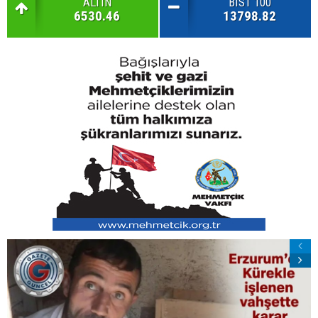
ALTIN
BIST 100
6530.46
13798.82