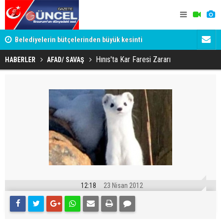
YU
Belediyelerin bütçelerinden büyük kesinti
Palandöken
Hınıs'ta Kar Faresi Zararı
HABERLER
AFAD/ SAVAŞ
12:18
23 Nisan 2012