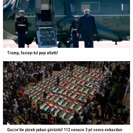
Trump, faciayı kıl payı atlattı!
Gazze'de yürek yakan görüntü! 112 cenaze 3 yıl sonra enkazdan