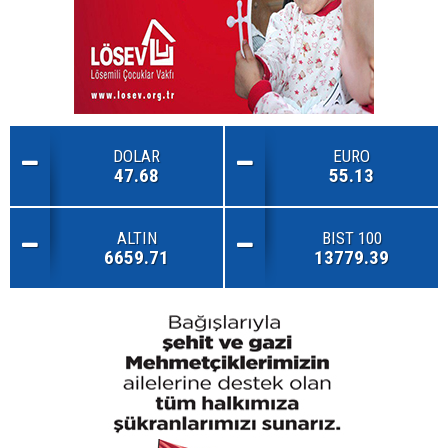
DOLAR
EURO
47.68
55.13
ALTIN
BIST 100
6659.71
13779.39