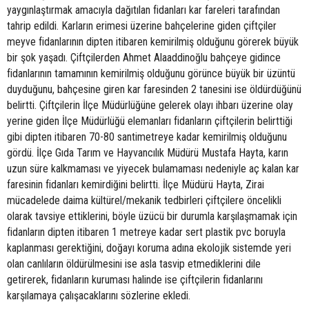
yaygınlaştırmak amacıyla dağıtılan fidanları kar fareleri tarafından
tahrip edildi. Karların erimesi üzerine bahçelerine giden çiftçiler
meyve fidanlarının dipten itibaren kemirilmiş olduğunu görerek büyük
bir şok yaşadı. Çiftçilerden Ahmet Alaaddinoğlu bahçeye gidince
fidanlarının tamamının kemirilmiş olduğunu görünce büyük bir üzüntü
duyduğunu, bahçesine giren kar faresinden 2 tanesini ise öldürdüğünü
belirtti. Çiftçilerin İlçe Müdürlüğüne gelerek olayı ihbarı üzerine olay
yerine giden İlçe Müdürlüğü elemanları fidanların çiftçilerin belirttiği
gibi dipten itibaren 70-80 santimetreye kadar kemirilmiş olduğunu
gördü. İlçe Gıda Tarım ve Hayvancılık Müdürü Mustafa Hayta, karın
uzun süre kalkmaması ve yiyecek bulamaması nedeniyle aç kalan kar
faresinin fidanları kemirdiğini belirtti. İlçe Müdürü Hayta, Zirai
mücadelede daima kültürel/mekanik tedbirleri çiftçilere öncelikli
olarak tavsiye ettiklerini, böyle üzücü bir durumla karşılaşmamak için
fidanların dipten itibaren 1 metreye kadar sert plastik pvc boruyla
kaplanması gerektiğini, doğayı koruma adına ekolojik sistemde yeri
olan canlıların öldürülmesini ise asla tasvip etmediklerini dile
getirerek, fidanların kuruması halinde ise çiftçilerin fidanlarını
karşılamaya çalışacaklarını sözlerine ekledi.