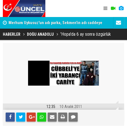
Merhum Uykusuz'un adı parka, Sekmen'in adı caddeye
Konuşanlar'
verildi
Gözaltına a
'Hopa'da 6 ay sonra özgürlük
HABERLER
DOĞU ANADOLU
12:35
10 Aralık 2011