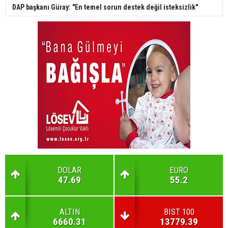
DAP başkanı Güray: "En temel sorun destek değil isteksizlik"
DOLAR
EURO
47.69
55.2
ALTIN
BIST 100
6660.31
13779.39