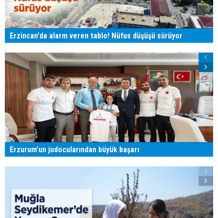
Erzincan'da alarm veren tablo! Nüfus düşüşü sürüyor
Erzurum'un judocularından büyük başarı