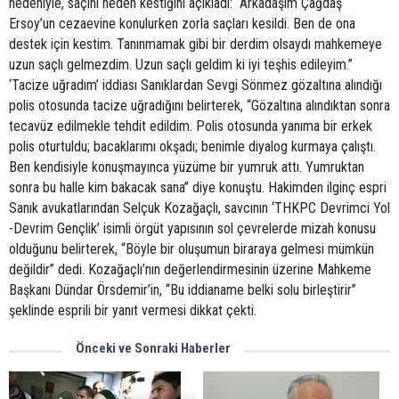
nedeniyle, saçını neden kestiğini açıkladı: “Arkadaşım Çağdaş
Ersoy’un cezaevine konulurken zorla saçları kesildi. Ben de ona
destek için kestim. Tanınmamak gibi bir derdim olsaydı mahkemeye
uzun saçlı gelmezdim. Uzun saçlı geldim ki iyi teşhis edileyim.”
‘Tacize uğradım’ iddiası Sanıklardan Sevgi Sönmez gözaltına alındığı
polis otosunda tacize uğradığını belirterek, “Gözaltına alındıktan sonra
tecavüz edilmekle tehdit edildim. Polis otosunda yanıma bir erkek
polis oturtuldu; bacaklarımı okşadı; benimle diyalog kurmaya çalıştı.
Ben kendisiyle konuşmayınca yüzüme bir yumruk attı. Yumruktan
sonra bu halle kim bakacak sana” diye konuştu. Hakimden ilginç espri
Sanık avukatlarından Selçuk Kozağaçlı, savcının ‘THKPC Devrimci Yol
-Devrim Gençlik’ isimli örgüt yapısının sol çevrelerde mizah konusu
olduğunu belirterek, “Böyle bir oluşumun biraraya gelmesi mümkün
değildir” dedi. Kozağaçlı’nın değerlendirmesinin üzerine Mahkeme
Başkanı Dündar Örsdemir’in, “Bu iddianame belki solu birleştirir”
şeklinde esprili bir yanıt vermesi dikkat çekti.
Önceki ve Sonraki Haberler