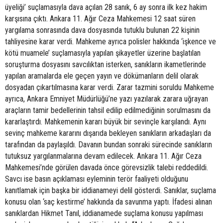
üyeliği’ suçlamasıyla dava açılan 28 sanık, 6 ay sonra ilk kez hakim
karşısına çıktı. Ankara 11. Ağır Ceza Mahkemesi 12 saat süren
yargılama sonrasında dava dosyasında tutuklu bulunan 22 kişinin
tahliyesine karar verdi. Mahkeme ayrıca polisler hakkında ‘işkence ve
kötü muamele’ suçlamasıyla yapılan şikayetler üzerine başlatılan
soruşturma dosyasını savcılıktan isterken, sanıkların ikametlerinde
yapılan aramalarda ele geçen yayın ve dökümanların delil olarak
dosyadan çıkartılmasına karar verdi. Zarar tazmini soruldu Mahkeme
ayrıca, Ankara Emniyet Müdürlüğü’ne yazı yazılarak zarara uğrayan
araçların tamir bedellerinin tahsil edilip edilmediğinin sorulmasını da
kararlaştırdı. Mahkemenin kararı büyük bir sevinçle karşılandı. Aynı
sevinç mahkeme kararını dışarıda bekleyen sanıkların arkadaşları da
tarafından da paylaşıldı. Davanın bundan sonraki sürecinde sanıkların
tutuksuz yargılanmalarına devam edilecek. Ankara 11. Ağır Ceza
Mahkemesi’nde görülen davada önce görevsizlik talebi reddedildi.
Savcı ise basın açıklaması eyleminin terör faaliyeti olduğunu
kanıtlamak için başka bir iddianameyi delil gösterdi. Sanıklar, suçlama
konusu olan ‘saç kestirme’ hakkında da savunma yaptı. İfadesi alınan
sanıklardan Hikmet Tanıl, iddianamede suçlama konusu yapılması