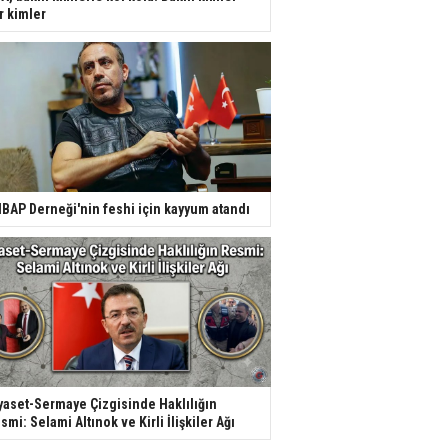
r kimler
BAP Derneği'nin feshi için kayyum atandı
yaset-Sermaye Çizgisinde Haklılığın
smi: Selami Altınok ve Kirli İlişkiler Ağı