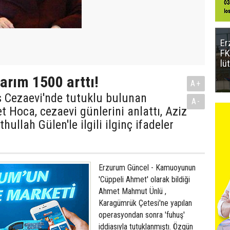
Er
FK
lü
barım 1500 arttı!
A+
s Cezaevi'nde tutuklu bulunan
A-
 Hoca, cezaevi günlerini anlattı, Aziz
thullah Gülen'le ilgili ilginç ifadeler
Erzurum Güncel - Kamuoyunun
'Cüppeli Ahmet' olarak bildiği
Ahmet Mahmut Ünlü ,
Karagümrük Çetesi'ne yapılan
operasyondan sonra 'fuhuş'
iddiasıyla tutuklanmıştı. Özgün