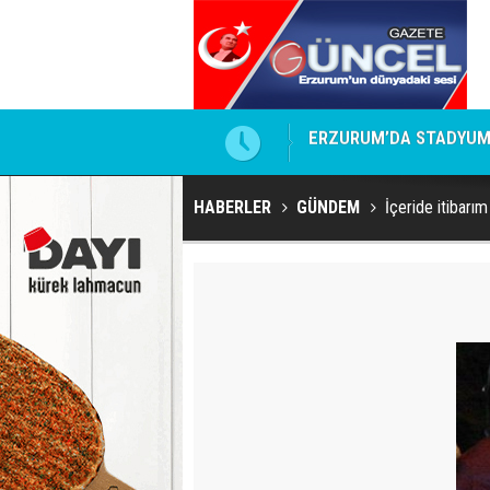
İ, ERTELENDİ Mİ?
Erzurumspor FK: Biraz s
HABERLER
GÜNDEM
İçeride itibarım