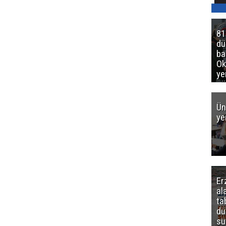
81
d
ba
Ok
ye
gö
Ün
ye
Er
al
ta
dü
sü