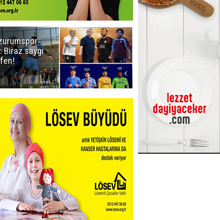
zurumspor
Erzurum'un
: Biraz saygı
judocularından
tfen!
büyük başarı