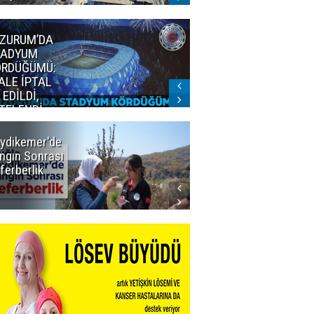
ZURUM’DA
Erzurumspor
TADYUM
FK: Biraz saygı
ÖRDÜĞÜMÜ:
lütfen!
ALE İPTAL
 EDİLDİ,
TELENDİ
?
ydikemer'de
Muğla
ngın Sonrası
Büyükşehir
ferberlik
Tüm
İmkânlarıyla
Yangın
Sahasında