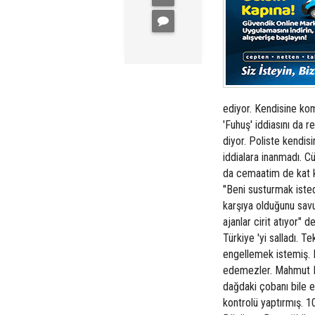
ediyor. Kendisine komp
'Fuhuş' iddiasını da
diyor. Poliste kendis
iddialara inanmadı. Cü
da cemaatim de kat k
"Beni susturmak iste
karşıya olduğunu savu
ajanlar cirit atıyor" 
Türkiye 'yi salladı. 
engellemek istemiş. 
edemezler. Mahmut Ef
dağdaki çobanı bile e
kontrolü yaptırmış. 1