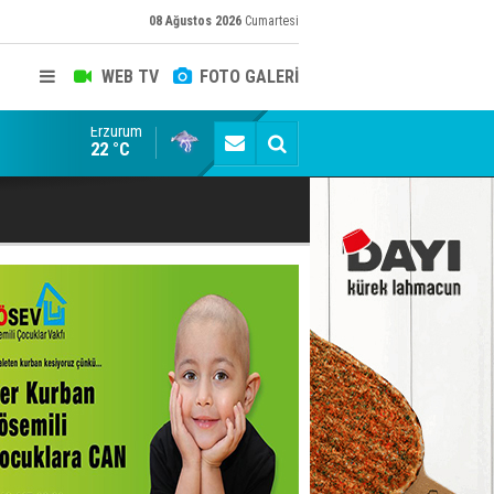
08 Ağustos 2026
Cumartesi
WEB TV
FOTO GALERİ
Erzurum
'Bot Hesap' Depremi: Memet Aca ve "Erzurum Cumhu
22 °C