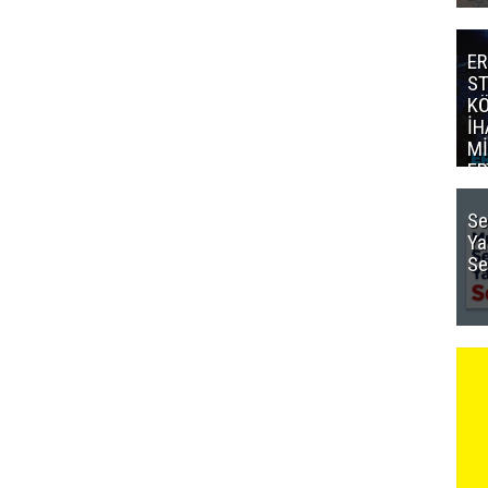
ER
S
K
İH
Mİ
ER
Mİ
Se
Ya
Se