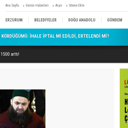
Ana Sayfa
Günün Haberleri
Arşiv
Sitene Ekle
ERZURUM
BELEDİYELER
DOĞU ANADOLU
GÜNDEM
aygı lütfen!
SİYASET
AFAD/ SAVAŞ
SPOR
 1500 arttı!
KÜLTÜR/SANAT//MAĞAZİN
BODRUM