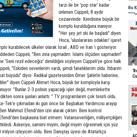
tarzı ile bir 'pop star' kadar
Bu K
ünlenen Cüppeli, 8 aydır
cezaevinde. Kendisine büyük bir
komplo kurulduğuna inanıyor.
"Her şey jet ski ile başladı" diyen
Hoca, 'uluslararası odakları' işaret
lo kurabilecek ülkeler olarak İsrail , ABD ve İran 'ı gösteriyor.
 reddeden Cüppeli, "Ben zina yapmadım. İslami ölçüden sapmadım"
ine 'Seni rezil edeceğiz' denildiğini söyleyen Cüppeli'ye göre halk
ppeli, "Eskiden sevenlerim vardı, şimdi fanatiklerim oldu. İtibarım
'B
at büyüdü" diyor. Radikal gazetesinden Ömer Şahin'in haberine;
Cu
diler" diyen Cüppeli Ahmet Hoca, büyük bir komployla karşı
nuyor. "Bunlar 2-3 polisin yapacağı işler değil, memlekette
dedikten sonra şunları anlattı: " TV programlarım çok tesirli oldu.
Teke-Tek'e çıkmadan iki gün önce bir Başbakan Yardımcısı arayıp
Ben Mahmut Efendi'den izin alarak çıktım. Beni kontrol
endi'den başkasına biat etmem. Vatanseverliğim, milliyetçiliğim
tkiledi. Askeriye, samimi miyim, değil miyim öğrenmek için yüz
0 milyon izleyicim oldu. Beni Danıştay üyesi de Atatürkçü
AC