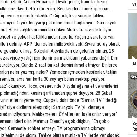
 de izledi. Adnan Hocacılar, Diyalogcular, İrancılar hepsi
va
ri ülkesine davet etti, gitmedim. Ben kendimi küçük görürüm.
örüp oyun oynamak istediler." Cüppeli, kısa sürede tahliye
 vermiyor. O yüzden yargı paketine umut bağlamıyor. Samanyolu
met Hoca sağlık sorunundan dolayı Metris'te revirde kalıyor.
Behçet ve şeker hastalıklarından raporlu. Yoğun ziyaretçisi var.
leri gelmiş. AKP 'den gelen milletvekili yok. Siyasi görüş olarak
 gelenler olmuş. Solcular, Alevilerden de gelenler olmuş. 28
zaevinde yattığı için demir parmaklıkların yabancısı değil. Dini
AH
 sürdürüyor. Günde 2 saat tarikat dersini ihmal etmiyor. Binlerce
ları neler yazmış, neler? Yemeden içmeden kesilenler, tatilini
eremiyor, ama her hafta 30 sayfayı bulan mektup yazıyor.
az' okunuyor. Hoca, cezaevinde 7 aydır ağzına et ve ürünlerini
up olmadığından, kesim şartlarından şüphe duyuyor. 28 Şubat
nin etlerini yememiş. Cüppeli, daha önce "Saman TV " dediği
iyi" diye dizilerini eleştirdiği Samanyolu TV 'yi izlemeye
oradan izliyorum. Mahkemeleri, ÖYM'leri en fazla onlar veriyor."
Cemaati lideri olan Mahmut Efendi'ye çok düşkün. "En çok o
Si
yor. Cemaatle sohbet etmeyi, TV programlarına çıkmayı
Re
i izlenimini de aldım. Tahliye olursa mutlaka TV 'lerde yer alacak.