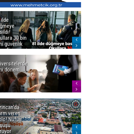
 ilde
Erzurum'da
üğmeye
Kürekle
sıldı!
işlenen
ullara 30 bin
vahşette karar
ni güvenlik
kesinleşti!
revlisi
Yargıtay
cezaları onadı
iversitelerde
Başkan
ni dönem
Sekmen'den
Tercih
Döneminde
Erzurum
Vurgusu
zincan'da
Meteoroloji
arm veren
uyardı!
blo! Nüfus
Doğu'ya yaz
şüşü
gelmeyecek
rüyor