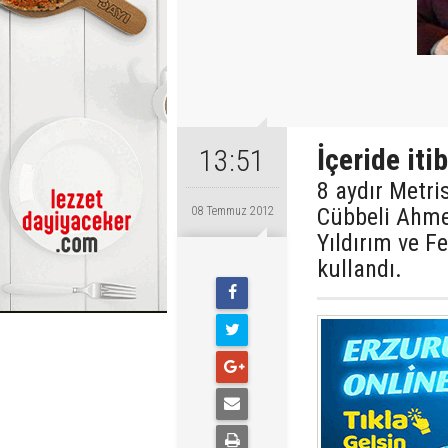
İçeride iti
13:51
8 aydır Metri
Cübbeli Ahmet
08 Temmuz 2012
Yıldırım ve Fe
kullandı.