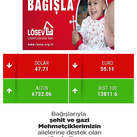
DOLAR
EURO
47.71
55.11
ALTIN
BIST 100
6732.06
13811.6