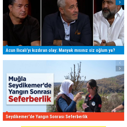
Acun Ilıcalı'yı kızdıran olay: Manyak mısınız siz oğlum ya?
Seydikemer'de Yangın Sonrası Seferberlik