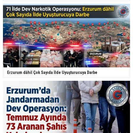
Erzurum dâhil Çok Sayıda İlde Uyuşturucuya Darbe