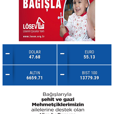
DOLAR
EURO
47.68
55.13
ALTIN
BIST 100
6659.71
13779.39