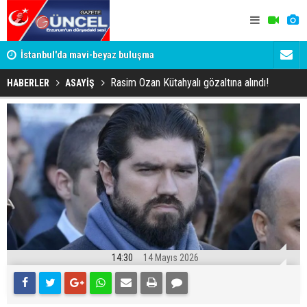
um
İstanbul'da mavi-beyaz buluşma
Erzurumspo
Rasim Ozan Kütahyalı gözaltına alındı!
HABERLER
ASAYİŞ
14:30
14 Mayıs 2026