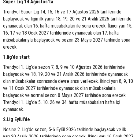
Süper Lig 14 Ağustos’ta
Trendyol Süper Lig 14, 15, 16 ve 17 Ağustos 2026 tarihlerinde
başlayacak ve ligin ilk yarısı 18, 19, 20 ve 21 Aralık 2026 tarihlerinde
oynanacak olan 16. hafta müsabakaları ile sona erecek. İkinci yarı 15,
16, 17 ve 18 Ocak 2027 tarihlerinde oynanacak olan 17. hafta
müsabakalarıyla başlayacak ve sezon 23 Mayıs 2027 tarihinde sona
erecek.
1.lig’de start
Trendyol 1. Lig'de sezon 7, 8, 9 ve 10 Ağustos 2026 tarihlerinde
başlayacak ve 18, 19, 20 ve 21 Aralık 2026 tarihlerinde oynanacak
olan müsabakalar sonrasında devre arası verilecek. İkinci yarı 8, 9, 10
ve 11 Ocak 2027 tarihlerinde oynanacak olan müsabakalarla
başlayacak ve normal sezon 8 Mayıs 2027 tarihinde sona erecek.
Trendyol 1. Lig'de 5, 10, 26 ve 34. hafta müsabakaları hafta içi
oynanacak.
2.Lig Eylül’de
Nesine 2. Lig'de sezon, 5-6 Eylül 2026 tarihinde başlayacak ve ilk
yarı 20 Aralık 2026 tarihlerinde sona erecek. İkinci yarı 16 Ocak 2027