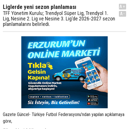
Liglerde yeni sezon planlaması
A+
TFF Yönetim Kurulu; Trendyol Süper Lig, Trendyol 1.
A-
Lig, Nesine 2. Lig ve Nesine 3. Lig'de 2026-2027 sezon
planlamalarını belirledi.
Gazete Güncel- Türkiye Futbol Federasyonu'ndan yapılan açıklamaya
göre,