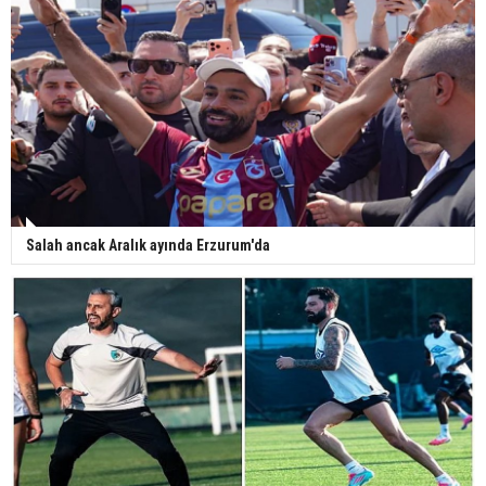
Salah ancak Aralık ayında Erzurum'da