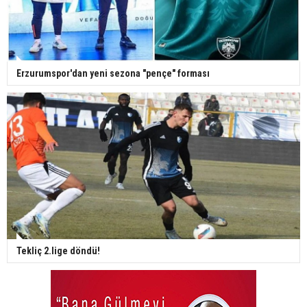
Erzurumspor'dan yeni sezona "pençe" forması
Tekliç 2.lige döndü!