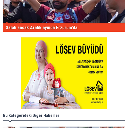
Salah ancak Aralık ayında Erzurum'da
Bu Kategorideki Diğer Haberler