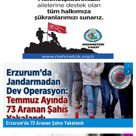
Erzurum'da 73 Aranan Şahıs Yakalandı