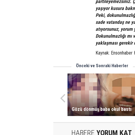
partileyemezsiniz. 
yaşıyor kusura bakma
Peki, dokunulmazlığ
sade vatandaş ne yap
atıyorsunuz, yorum 
Dokunulmazlığı mı v
yaklaşması gerekir 
Kaynak: Ensonhaber 
Önceki ve Sonraki Haberler
Gözü dönmüş baba okul bastı
HABERE
YORUM KAT