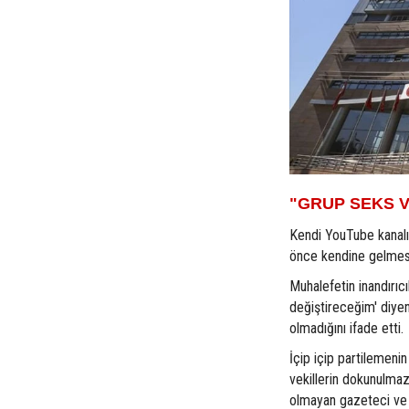
"GRUP SEKS V
Kendi YouTube kanalı
önce kendine gelmesi
Muhalefetin inandırıc
değiştireceğim' diyen
olmadığını ifade etti.
İçip içip partilemeni
vekillerin dokunulmaz
olmayan gazeteci ve 