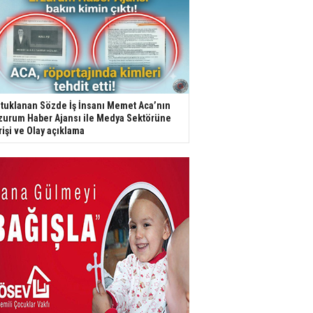
tuklanan Sözde İş İnsanı Memet Aca’nın
zurum Haber Ajansı ile Medya Sektörüne
rişi ve Olay açıklama