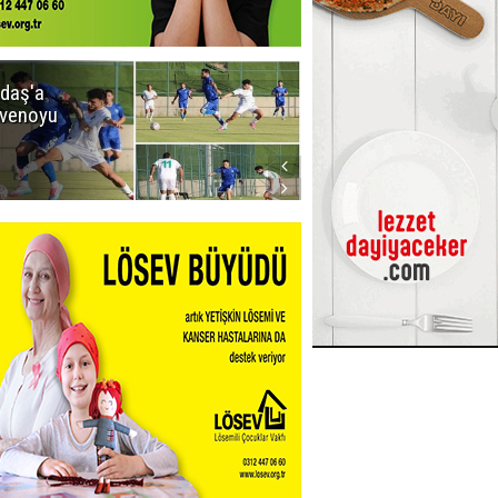
daş'a
Erzurumspor
venoyu
FK'dan
stadyum
teşekkürü