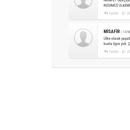
NİHAYET GERÇEK
REİSİMİZİ ÜLKEMİ
Yanıtla
(0
MİSAFİR
/ 14 M
Ülke olarak yaşad
bunla ilgisi yok.
Yanıtla
(0