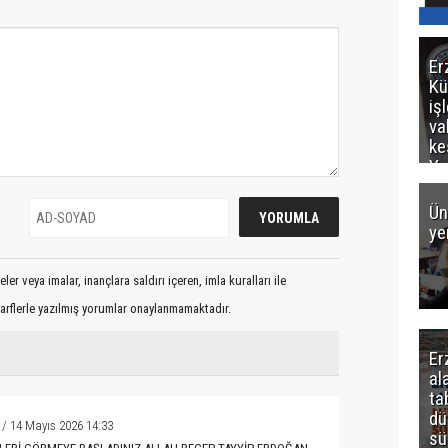
Er
Kü
iş
va
ke
Ya
ce
Ün
ye
er veya imalar, inançlara saldırı içeren, imla kuralları ile
arflerle yazılmış yorumlar onaylanmamaktadır.
Er
al
ta
dü
/ 14 Mayıs 2026 14:33
sü