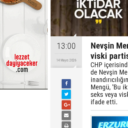
Nevşin Men
13:00
viski part
14 Mayıs 2026
CHP içerisind
de Nevşin Me
inandırıcılığ
Mengü, 'Bu ik
seks veya vis
ifade etti.