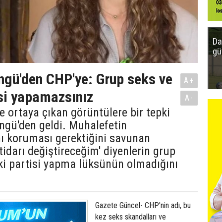
Da
gü
gü'den CHP'ye: Grup seks ve
A+
isi yapamazsınız
A-
e ortaya çıkan görüntülere bir tepki
ngü'den geldi. Muhalefetin
ını koruması gerektiğini savunan
tidarı değiştireceğim' diyenlerin grup
ki partisi yapma lüksünün olmadığını
Gazete Güncel- CHP'nin adı, bu
kez seks skandalları ve