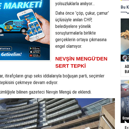
yolsuzluklarla anılıyor...
Bu K
Daha önce 'çöp, çukur, çamur'
üçlüsüyle anılan CHP,
belediyelere yönelik
soruşturmalarla birlikte
gerçeklerin ortaya çıkmasına
engel olamıyor.
NEVŞİN MENGÜ'DEN
SERT TEPKİ
AD
BA
ar, itirafçıların grup seks iddialarıyla boğuşan parti, seçimler
 tepkisini çekmeye devam ediyor.
kimliğiyle bilinen gazeteci Nevşin Mengü de eklendi.
Er