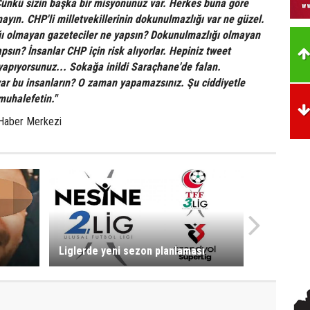
Çünkü sizin başka bir misyonunuz var. Herkes buna göre
yın. CHP'li milletvekillerinin dokunulmazlığı var ne güzel.
ı olmayan gazeteciler ne yapsın? Dokunulmazlığı olmayan
sın? İnsanlar CHP için risk alıyorlar. Hepiniz tweet
yapıyorsunuz... Sokağa inildi Saraçhane'de falan.
ar bu insanların? O zaman yapamazsınız. Şu ciddiyetle
muhalefetin."
Haber Merkezi
Liglerde yeni sezon planlaması