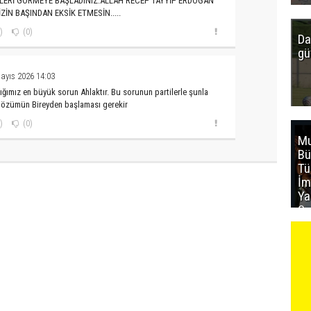
LERİ GÖRMEYE BAŞLADINIZ.ALLAH RECEP TAYYİP ERDOĞAN
ZİN BAŞINDAN EKSİK ETMESİN.....
)
(0)
Da
gü
ayıs 2026 14:03
ığımız en büyük sorun Ahlaktır. Bu sorunun partilerle şunla
 Çözümün Bireyden başlaması gerekir
)
(0)
Mu
Bü
T
İm
Ya
Sa