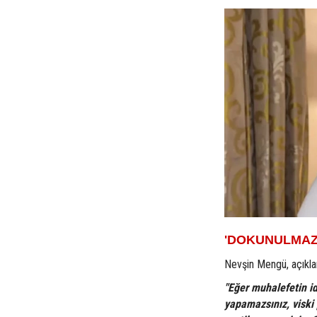
'DOKUNULMAZL
Nevşin Mengü, açıklam
"Eğer muhalefetin id
yapamazsınız, viski 