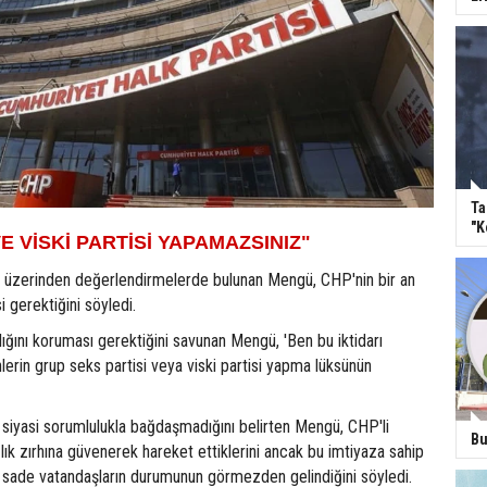
Ta
"K
E VİSKİ PARTİSİ YAPAMAZSINIZ"
 üzerinden değerlendirmelerde bulunan Mengü, CHP'nin bir an
 gerektiğini söyledi.
ılığını koruması gerektiğini savunan Mengü, 'Ben bu iktidarı
lerin grup seks partisi veya viski partisi yapma lüksünün
n siyasi sorumlulukla bağdaşmadığını belirten Mengü, CHP'li
Bu
lık zırhına güvenerek hareket ettiklerini ancak bu imtiyaza sahip
sade vatandaşların durumunun görmezden gelindiğini söyledi.