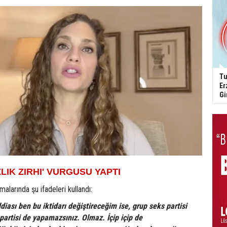
Tu
Er
Gi
IK ZIRHI' VURGUSU YAPTI
alarında şu ifadeleri kullandı:
diası ben bu iktidarı değiştireceğim ise, grup seks partisi
partisi de yapamazsınız. Olmaz. İçip içip de