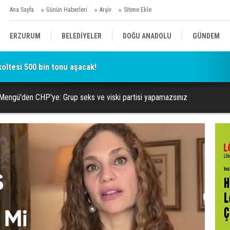
Ana Sayfa
Günün Haberleri
Arşiv
Sitene Ekle
ERZURUM
BELEDİYELER
DOĞU ANADOLU
GÜNDEM
oltesi 500 bin tonu aşacak!
SİYASET
AFAD/ SAVAŞ
SPOR
Mengü'den CHP'ye: Grup seks ve viski partisi yapamazsınız
KÜLTÜR/SANAT//MAĞAZİN
BODRUM