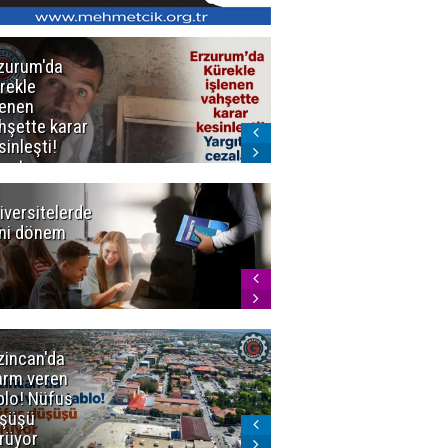
zurum'da
Erzurum dâhil
rekle
Çok Sayıda
lenen
İlde
hşette karar
Uyuşturucuya
sinleşti!
Darbe
rgıtay
zaları onadı
iversitelerde
Başkan
ni dönem
Sekmen'den
Tercih
Döneminde
Erzurum
Vurgusu
zincan'da
Meteoroloji
arm veren
uyardı!
blo! Nüfus
Doğu'ya yaz
şüşü
gelmeyecek
rüyor