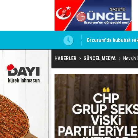
a koy ben oradan alırım
Erzurum'da hububat rek
HABERLER
GÜNCEL MEDYA
Nevşin 