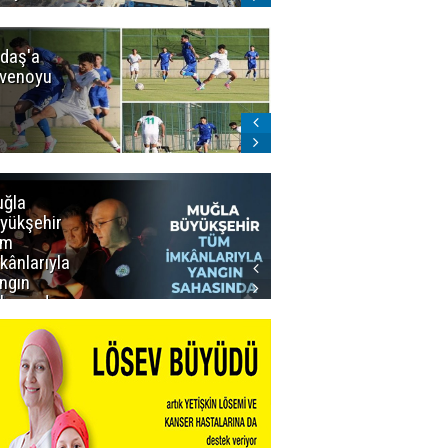
daş'a
Erzurumspor
venoyu
FK'dan
stadyum
teşekkürü
ğla
Muğla
yükşehir
Büyükşehir’den
üm
Personeline
kânlarıyla
Rekor
ngın
Promosyon
hasında