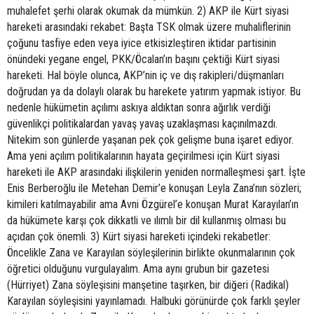
muhalefet şerhi olarak okumak da mümkün. 2) AKP ile Kürt siyasi
hareketi arasındaki rekabet: Başta TSK olmak üzere muhaliflerinin
çoğunu tasfiye eden veya iyice etkisizleştiren iktidar partisinin
önündeki yegane engel, PKK/Öcalan’ın başını çektiği Kürt siyasi
hareketi. Hal böyle olunca, AKP’nin iç ve dış rakipleri/düşmanları
doğrudan ya da dolaylı olarak bu harekete yatırım yapmak istiyor. Bu
nedenle hükümetin açılımı askıya aldıktan sonra ağırlık verdiği
güvenlikçi politikalardan yavaş yavaş uzaklaşması kaçınılmazdı.
Nitekim son günlerde yaşanan pek çok gelişme buna işaret ediyor.
Ama yeni açılım politikalarının hayata geçirilmesi için Kürt siyasi
hareketi ile AKP arasındaki ilişkilerin yeniden normalleşmesi şart. İşte
Enis Berberoğlu ile Metehan Demir’e konuşan Leyla Zana’nın sözleri;
kimileri katılmayabilir ama Avni Özgürel’e konuşan Murat Karayılan’ın
da hükümete karşı çok dikkatli ve ılımlı bir dil kullanmış olması bu
açıdan çok önemli. 3) Kürt siyasi hareketi içindeki rekabetler:
Öncelikle Zana ve Karayılan söyleşilerinin birlikte okunmalarının çok
öğretici olduğunu vurgulayalım. Ama aynı grubun bir gazetesi
(Hürriyet) Zana söyleşisini manşetine taşırken, bir diğeri (Radikal)
Karayılan söyleşisini yayınlamadı. Halbuki görünürde çok farklı şeyler