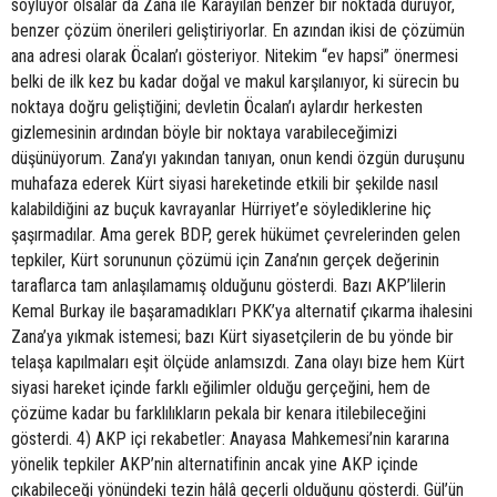
söylüyor olsalar da Zana ile Karayılan benzer bir noktada duruyor,
benzer çözüm önerileri geliştiriyorlar. En azından ikisi de çözümün
ana adresi olarak Öcalan’ı gösteriyor. Nitekim “ev hapsi” önermesi
belki de ilk kez bu kadar doğal ve makul karşılanıyor, ki sürecin bu
noktaya doğru geliştiğini; devletin Öcalan’ı aylardır herkesten
gizlemesinin ardından böyle bir noktaya varabileceğimizi
düşünüyorum. Zana’yı yakından tanıyan, onun kendi özgün duruşunu
muhafaza ederek Kürt siyasi hareketinde etkili bir şekilde nasıl
kalabildiğini az buçuk kavrayanlar Hürriyet’e söylediklerine hiç
şaşırmadılar. Ama gerek BDP, gerek hükümet çevrelerinden gelen
tepkiler, Kürt sorununun çözümü için Zana’nın gerçek değerinin
taraflarca tam anlaşılamamış olduğunu gösterdi. Bazı AKP’lilerin
Kemal Burkay ile başaramadıkları PKK’ya alternatif çıkarma ihalesini
Zana’ya yıkmak istemesi; bazı Kürt siyasetçilerin de bu yönde bir
telaşa kapılmaları eşit ölçüde anlamsızdı. Zana olayı bize hem Kürt
siyasi hareket içinde farklı eğilimler olduğu gerçeğini, hem de
çözüme kadar bu farklılıkların pekala bir kenara itilebileceğini
gösterdi. 4) AKP içi rekabetler: Anayasa Mahkemesi’nin kararına
yönelik tepkiler AKP’nin alternatifinin ancak yine AKP içinde
çıkabileceği yönündeki tezin hâlâ geçerli olduğunu gösterdi. Gül’ün