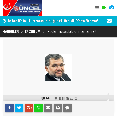
Bahçeli'nin ilk imzacısı olduğu teklifte MHP'den fire var!
Siyaset-Se
İşte imzalamayan o isim
Altınok ve K
İktidar mücadeleleri haritamız!
HABERLER
ERZURUM
08:44
18 Haziran 2012