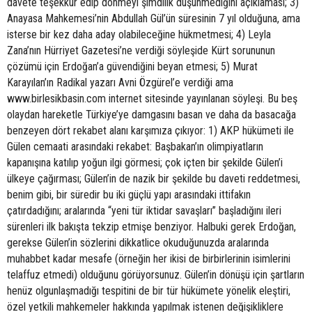
davete teşekkür edip dönmeyi şimdilik düşünmediğini açıklaması; 3)
Anayasa Mahkemesi’nin Abdullah Gül’ün süresinin 7 yıl olduğuna, ama
isterse bir kez daha aday olabileceğine hükmetmesi; 4) Leyla
Zana’nın Hürriyet Gazetesi’ne verdiği söyleşide Kürt sorununun
çözümü için Erdoğan’a güvendiğini beyan etmesi; 5) Murat
Karayılan’ın Radikal yazarı Avni Özgürel’e verdiği ama
www.birlesikbasin.com internet sitesinde yayınlanan söyleşi. Bu beş
olaydan hareketle Türkiye’ye damgasını basan ve daha da basacağa
benzeyen dört rekabet alanı karşımıza çıkıyor: 1) AKP hükümeti ile
Gülen cemaati arasındaki rekabet: Başbakan’ın olimpiyatların
kapanışına katılıp yoğun ilgi görmesi; çok içten bir şekilde Gülen’i
ülkeye çağırması; Gülen’in de nazik bir şekilde bu daveti reddetmesi,
benim gibi, bir süredir bu iki güçlü yapı arasındaki ittifakın
çatırdadığını; aralarında “yeni tür iktidar savaşları” başladığını ileri
sürenleri ilk bakışta tekzip etmişe benziyor. Halbuki gerek Erdoğan,
gerekse Gülen’in sözlerini dikkatlice okuduğunuzda aralarında
muhabbet kadar mesafe (örneğin her ikisi de birbirlerinin isimlerini
telaffuz etmedi) olduğunu görüyorsunuz. Gülen’in dönüşü için şartların
henüz olgunlaşmadığı tespitini de bir tür hükümete yönelik eleştiri,
özel yetkili mahkemeler hakkında yapılmak istenen değişikliklere