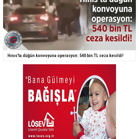
Hınıs'ta düğün konvoyuna operasyon: 540 bin TL ceza kesildi!