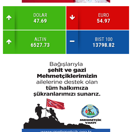
DOLAR
EURO
47.69
54.97
ALTIN
BIST 100
6527.73
13798.82