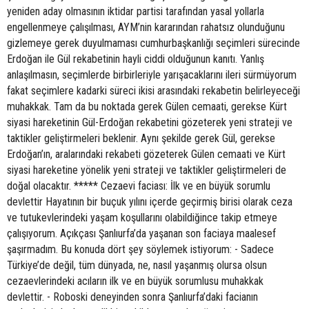
yeniden aday olmasının iktidar partisi tarafından yasal yollarla
engellenmeye çalışılması, AYM’nin kararından rahatsız olunduğunu
gizlemeye gerek duyulmaması cumhurbaşkanlığı seçimleri sürecinde
Erdoğan ile Gül rekabetinin hayli ciddi olduğunun kanıtı. Yanlış
anlaşılmasın, seçimlerde birbirleriyle yarışacaklarını ileri sürmüyorum
fakat seçimlere kadarki süreci ikisi arasındaki rekabetin belirleyeceği
muhakkak. Tam da bu noktada gerek Gülen cemaati, gerekse Kürt
siyasi hareketinin Gül-Erdoğan rekabetini gözeterek yeni strateji ve
taktikler geliştirmeleri beklenir. Aynı şekilde gerek Gül, gerekse
Erdoğan’ın, aralarındaki rekabeti gözeterek Gülen cemaati ve Kürt
siyasi hareketine yönelik yeni strateji ve taktikler geliştirmeleri de
doğal olacaktır. ***** Cezaevi faciası: İlk ve en büyük sorumlu
devlettir Hayatının bir buçuk yılını içerde geçirmiş birisi olarak ceza
ve tutukevlerindeki yaşam koşullarını olabildiğince takip etmeye
çalışıyorum. Açıkçası Şanlıurfa’da yaşanan son faciaya maalesef
şaşırmadım. Bu konuda dört şey söylemek istiyorum: - Sadece
Türkiye’de değil, tüm dünyada, ne, nasıl yaşanmış olursa olsun
cezaevlerindeki acıların ilk ve en büyük sorumlusu muhakkak
devlettir. - Roboski deneyinden sonra Şanlıurfa’daki facianın