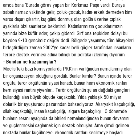
amca bana 'Burada görev yapan bir Korkmaz Paşa vardı. Buraya
sabah namaz vaktinde gelir, çoluk-çocuk, kadın-erkek demeden kim
varsa dışarı çıkartır, kış günü donmuş olan gölün üzerine çıplak
ayaklarla bizi saatlerce bekletirdi. Kadınlarımızın çocuklarımızın
yanında bize küfür eder, çekip giderdi. Sırf ona tepkiden dolayı bu
köyden 9-10 gencimiz dağda' dedi. Bölgede yaşanmış tüm hikayeleri
birleştirdiğim zaman 2002'ye kadar belli güçler tarafından insanların
teröre destek vermesi adına bilinçli bir politika izlenmiş diyorum.
- Bundan ne kazanmışlar?
Meclis'teki bazı komisyonlarda PKK'nın varlığından nemalanmış olan
bir organizasyon olduğunu gördük. Bunlar kimler? Bunun içinde terör
örgütü, terör örgütünün siyasi kanadı, bunun hem ekonomik rantını
hem siyasi rantını yiyenler... Terör örgütünün şu an dağdaki gençleri
kullandığı alan büyük ölçüde kaçakçılık. Yılda yaklaşık 50 milyar
dolarlık bir uyuşturucu pazarından bahsediyoruz. Akaryakıt kaçakçılığı,
silah kaçakçılığı, insan kaçakçılığı, sigara kaçakçılığı... O dönemde
bunların resmi ayağında da birileri nemalandığından bunun devamını
ve güçlenmesini sağlamak için destek olmuşlar. Ama şimdi gelinen
noktada bunlar küçülmeye, ekonomik rantları kesilmeye başladı.