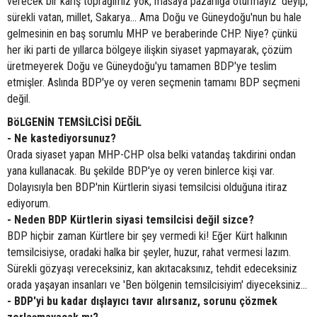
verecek bir karış toprağımız yok, masaya pazarlığa oturmayız' deyip;
sürekli vatan, millet, Sakarya... Ama Doğu ve Güneydoğu'nun bu hale
gelmesinin en baş sorumlu MHP ve beraberinde CHP. Niye? çünkü
her iki parti de yıllarca bölgeye ilişkin siyaset yapmayarak, çözüm
üretmeyerek Doğu ve Güneydoğu'yu tamamen BDP'ye teslim
etmişler. Aslında BDP'ye oy veren seçmenin tamamı BDP seçmeni
değil.
BöLGENİN TEMSİLCİSİ DEĞİL
- Ne kastediyorsunuz?
Orada siyaset yapan MHP-CHP olsa belki vatandaş takdirini ondan
yana kullanacak. Bu şekilde BDP'ye oy veren binlerce kişi var.
Dolayısıyla ben BDP'nin Kürtlerin siyasi temsilcisi olduğuna itiraz
ediyorum.
- Neden BDP Kürtlerin siyasi temsilcisi değil sizce?
BDP hiçbir zaman Kürtlere bir şey vermedi ki! Eğer Kürt halkının
temsilcisiyse, oradaki halka bir şeyler, huzur, rahat vermesi lazım.
Sürekli gözyaşı vereceksiniz, kan akıtacaksınız, tehdit edeceksiniz
orada yaşayan insanları ve 'Ben bölgenin temsilcisiyim' diyeceksiniz...
- BDP'yi bu kadar dışlayıcı tavır alırsanız, sorunu çözmek