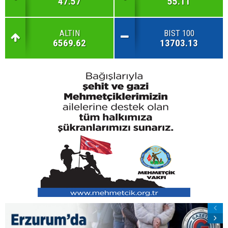
47.57
55.11
ALTIN
BIST 100
6569.62
13703.13