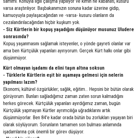
samimi. Konuyla ilgili çalışma yapılıyor ve kimin ne kabahati, kusuru
varsa araştırılıyor. Başbakanımızın sonuna kadar üzerine gidip,
kamuoyuyla paylaşacağından ve -varsa- kusuru olanların da
cezalandırılacağından hiçbir kuşkum yok.
- Siz Kürtlerin bir kopuş yaşadığını düşünüyor musunuz Uludere
sonrasında?
Kopuş yaşanmasını sağlamak isteyenler, o yönde gayreti olanlar var
ama ben Kürtçülük yapanları ayırıyorum. Gerçek Kürt halkı onlar gibi
düşünmüyor.
Kürt olmayan işadamı da elini taşın altına soksun
- Türklerle Kürtlerin eşit bir aşamaya gelmesi için nelerin
yapılması lazım?
Ekonomi, kültürel özgürlükler; sağlık, eğitim... Hepsini bir bütün olarak
görüyorum. Bunları sağladığımız zaman zaten sorun kalmadığını
herkes görecek. Kürtçülük yapanları ayırdığımız zaman, bugün
Kürtçülük yapmayan Kürtler ayrımcılığa uğradıklarını artık
düşünmüyorlar. Ben 84'e kadar orada bütün bu zorlukları yaşayan biri
olarak söylüyorum. Sorunların tamamen son bulması anlamında
işadamlarına çok önemli bir görev düşüyor.