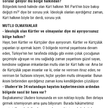
sorular geliyor mu bölge halkından?
Bölgedeki kendi halinde olan Kürt halkının 'AK Parti'nin bize bakışı
değişti mi?' diye bir sorusu yok. İdeolojik olanları ayırdığımız zaman,
Kürt halkının böyle bir derdi, sorusu yok.
MUTLU OLMAYANLAR
- İdeolojik olan Kürtler ve olmayanlar diye mi ayırıyorsunuz
bölge halkını?
Hayır, ben Kürtler ve Kürtçüler diye ayırıyorum. Kürtler ve Kürtçülük
yapanları iyi ayırmak lazım. O bölgede normal yaşantısına devam
eden, Türkiye'nin her tarafında olduğu gibi evinin çoluk çocuğunun
geçimiyle uğraşan ve onu sağladığı zaman yaşantısını güzel sayan,
kendisine sağlanan imkanlardan mutlu olan bir Kürt halkı var. Ama bir
de Kürtçülük yapan insanlar var ki, onlar ne verirsen itiraz eden; ne
verirsen bir fazlasını isteyen; hiçbir şeyden mutlu olmayanlar. Bunun
ikisini birbirinden ayırdığımız zaman konu kendiliğinden çözülüyor.
- Uludere'de 34 vatandaşın hayatını kaybetmesinin ardından
bölgede nasıl bir hava var?
Başbakanımız Uludere konusunda en son noktayı koydu. Ben detaya
girmek istemiyorum ama şunu biliyorum: Burada hükümetimiz