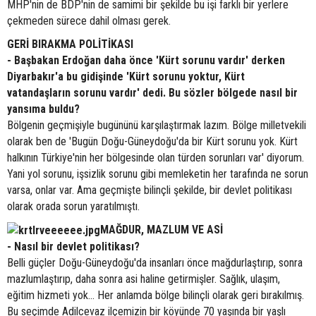
MHP'nin de BDP'nin de samimi bir şekilde bu işi farklı bir yerlere
çekmeden sürece dahil olması gerek.
GERİ BIRAKMA POLİTİKASI
- Başbakan Erdoğan daha önce 'Kürt sorunu vardır' derken
Diyarbakır'a bu gidişinde 'Kürt sorunu yoktur, Kürt
vatandaşların sorunu vardır' dedi. Bu sözler bölgede nasıl bir
yansıma buldu?
Bölgenin geçmişiyle bugününü karşılaştırmak lazım. Bölge milletvekili
olarak ben de 'Bugün Doğu-Güneydoğu'da bir Kürt sorunu yok. Kürt
halkının Türkiye'nin her bölgesinde olan türden sorunları var' diyorum.
Yani yol sorunu, işsizlik sorunu gibi memleketin her tarafında ne sorun
varsa, onlar var. Ama geçmişte bilinçli şekilde, bir devlet politikası
olarak orada sorun yaratılmıştı.
MAĞDUR, MAZLUM VE ASİ
- Nasıl bir devlet politikası?
Belli güçler Doğu-Güneydoğu'da insanları önce mağdurlaştırıp, sonra
mazlumlaştırıp, daha sonra asi haline getirmişler. Sağlık, ulaşım,
eğitim hizmeti yok... Her anlamda bölge bilinçli olarak geri bırakılmış.
Bu seçimde Adilcevaz ilçemizin bir köyünde 70 yaşında bir yaşlı