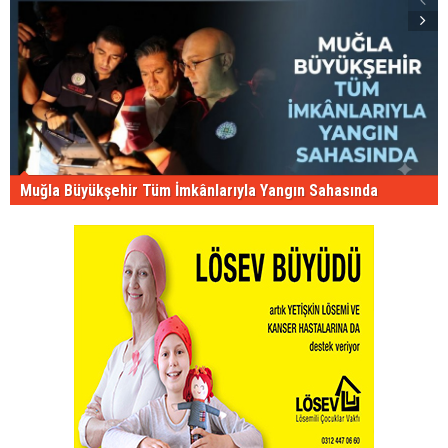
Muğla Büyükşehir Tüm İmkânlarıyla Yangın Sahasında