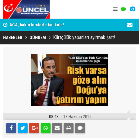
n
ACA, bakın kimlerle kol kola!
Erzurumspo
Kürtçülük yapanları ayırmak şart!
HABERLER
GÜNDEM
08:48
18 Haziran 2012