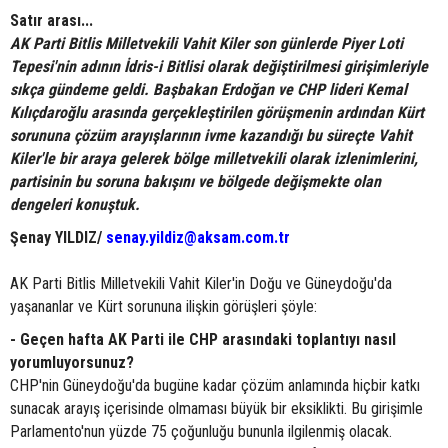
Satır arası...
AK Parti Bitlis Milletvekili Vahit Kiler son günlerde Piyer Loti
Tepesi'nin adının İdris-i Bitlisi olarak değiştirilmesi girişimleriyle
sıkça gündeme geldi. Başbakan Erdoğan ve CHP lideri Kemal
Kılıçdaroğlu arasında gerçekleştirilen görüşmenin ardından Kürt
sorununa çözüm arayışlarının ivme kazandığı bu süreçte Vahit
Kiler'le bir araya gelerek bölge milletvekili olarak izlenimlerini,
partisinin bu soruna bakışını ve bölgede değişmekte olan
dengeleri konuştuk.
Şenay YILDIZ/
senay.yildiz@aksam.com.tr
AK Parti Bitlis Milletvekili Vahit Kiler'in Doğu ve Güneydoğu'da
yaşananlar ve Kürt sorununa ilişkin görüşleri şöyle:
- Geçen hafta AK Parti ile CHP arasındaki toplantıyı nasıl
yorumluyorsunuz?
CHP'nin Güneydoğu'da bugüne kadar çözüm anlamında hiçbir katkı
sunacak arayış içerisinde olmaması büyük bir eksiklikti. Bu girişimle
Parlamento'nun yüzde 75 çoğunluğu bununla ilgilenmiş olacak.