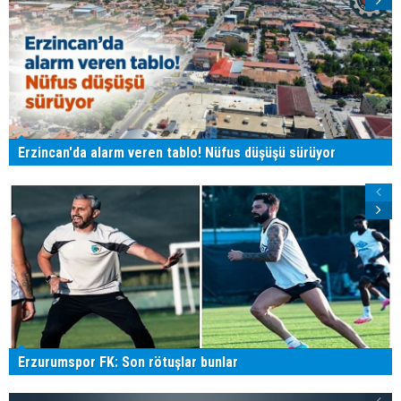
Erzincan'da alarm veren tablo! Nüfus düşüşü sürüyor
Erzurumspor FK: Son rötuşlar bunlar