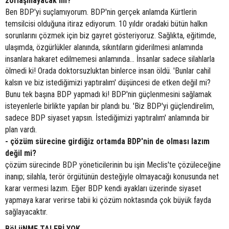
zorlaşmayacak mı?
Ben BDP'yi suçlamıyorum. BDP'nin gerçek anlamda Kürtlerin
temsilcisi olduğuna itiraz ediyorum. 10 yıldır oradaki bütün halkın
sorunlarını çözmek için biz gayret gösteriyoruz. Sağlıkta, eğitimde,
ulaşımda, özgürlükler alanında, sıkıntıların giderilmesi anlamında
insanlara hakaret edilmemesi anlamında... İnsanlar sadece silahlarla
ölmedi ki! Orada doktorsuzluktan binlerce insan öldü. 'Bunlar cahil
kalsın ve biz istediğimizi yaptıralım' düşüncesi de etken değil mi?
Bunu tek başına BDP yapmadı ki! BDP'nin güçlenmesini sağlamak
isteyenlerle birlikte yapılan bir plandı bu. 'Biz BDP'yi güçlendirelim,
sadece BDP siyaset yapsın. İstediğimizi yaptıralım' anlamında bir
plan vardı.
- çözüm sürecine girdiğiz ortamda BDP'nin de olması lazım
değil mi?
çözüm sürecinde BDP yöneticilerinin bu işin Meclis'te çözüleceğine
inanıp; silahla, terör örgütünün desteğiyle olmayacağı konusunda net
karar vermesi lazım. Eğer BDP kendi ayakları üzerinde siyaset
yapmaya karar verirse tabii ki çözüm noktasında çok büyük fayda
sağlayacaktır.
BöLüNME TALEBİ YOK