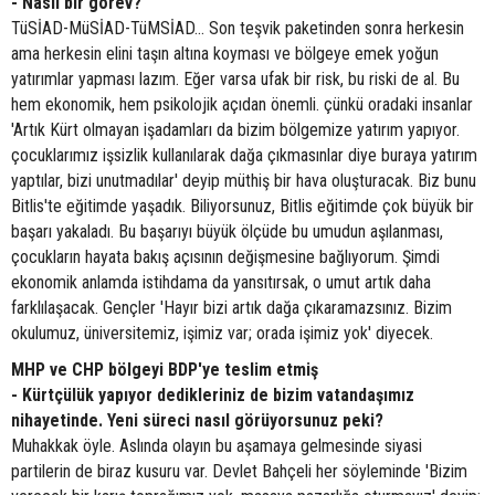
- Nasıl bir görev?
TüSİAD-MüSİAD-TüMSİAD... Son teşvik paketinden sonra herkesin
ama herkesin elini taşın altına koyması ve bölgeye emek yoğun
yatırımlar yapması lazım. Eğer varsa ufak bir risk, bu riski de al. Bu
hem ekonomik, hem psikolojik açıdan önemli. çünkü oradaki insanlar
'Artık Kürt olmayan işadamları da bizim bölgemize yatırım yapıyor.
çocuklarımız işsizlik kullanılarak dağa çıkmasınlar diye buraya yatırım
yaptılar, bizi unutmadılar' deyip müthiş bir hava oluşturacak. Biz bunu
Bitlis'te eğitimde yaşadık. Biliyorsunuz, Bitlis eğitimde çok büyük bir
başarı yakaladı. Bu başarıyı büyük ölçüde bu umudun aşılanması,
çocukların hayata bakış açısının değişmesine bağlıyorum. Şimdi
ekonomik anlamda istihdama da yansıtırsak, o umut artık daha
farklılaşacak. Gençler 'Hayır bizi artık dağa çıkaramazsınız. Bizim
okulumuz, üniversitemiz, işimiz var; orada işimiz yok' diyecek.
MHP ve CHP bölgeyi BDP'ye teslim etmiş
- Kürtçülük yapıyor dedikleriniz de bizim vatandaşımız
nihayetinde. Yeni süreci nasıl görüyorsunuz peki?
Muhakkak öyle. Aslında olayın bu aşamaya gelmesinde siyasi
partilerin de biraz kusuru var. Devlet Bahçeli her söyleminde 'Bizim