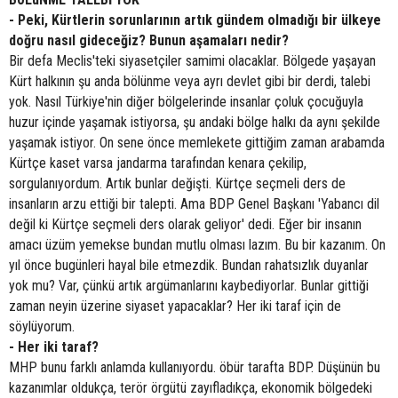
- Peki, Kürtlerin sorunlarının artık gündem olmadığı bir ülkeye
doğru nasıl gideceğiz? Bunun aşamaları nedir?
Bir defa Meclis'teki siyasetçiler samimi olacaklar. Bölgede yaşayan
Kürt halkının şu anda bölünme veya ayrı devlet gibi bir derdi, talebi
yok. Nasıl Türkiye'nin diğer bölgelerinde insanlar çoluk çocuğuyla
huzur içinde yaşamak istiyorsa, şu andaki bölge halkı da aynı şekilde
yaşamak istiyor. On sene önce memlekete gittiğim zaman arabamda
Kürtçe kaset varsa jandarma tarafından kenara çekilip,
sorgulanıyordum. Artık bunlar değişti. Kürtçe seçmeli ders de
insanların arzu ettiği bir talepti. Ama BDP Genel Başkanı 'Yabancı dil
değil ki Kürtçe seçmeli ders olarak geliyor' dedi. Eğer bir insanın
amacı üzüm yemekse bundan mutlu olması lazım. Bu bir kazanım. On
yıl önce bugünleri hayal bile etmezdik. Bundan rahatsızlık duyanlar
yok mu? Var, çünkü artık argümanlarını kaybediyorlar. Bunlar gittiği
zaman neyin üzerine siyaset yapacaklar? Her iki taraf için de
söylüyorum.
- Her iki taraf?
MHP bunu farklı anlamda kullanıyordu. öbür tarafta BDP. Düşünün bu
kazanımlar oldukça, terör örgütü zayıfladıkça, ekonomik bölgedeki