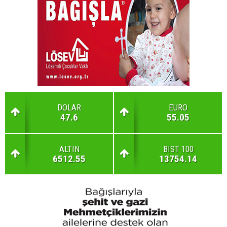
DOLAR
EURO
47.6
55.05
ALTIN
BIST 100
6512.55
13754.14