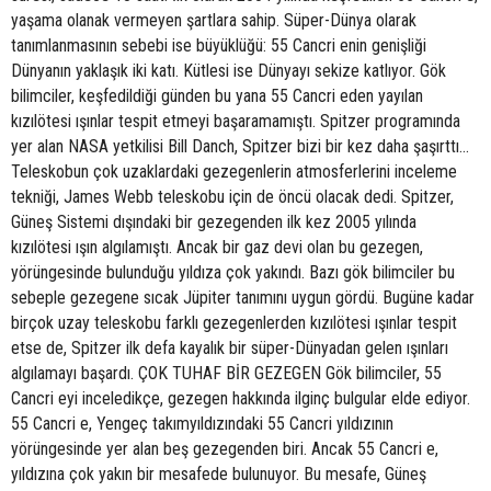
yaşama olanak vermeyen şartlara sahip. Süper-Dünya olarak
tanımlanmasının sebebi ise büyüklüğü: 55 Cancri enin genişliği
Dünyanın yaklaşık iki katı. Kütlesi ise Dünyayı sekize katlıyor. Gök
bilimciler, keşfedildiği günden bu yana 55 Cancri eden yayılan
kızılötesi ışınlar tespit etmeyi başaramamıştı. Spitzer programında
yer alan NASA yetkilisi Bill Danch, Spitzer bizi bir kez daha şaşırttı...
Teleskobun çok uzaklardaki gezegenlerin atmosferlerini inceleme
tekniği, James Webb teleskobu için de öncü olacak dedi. Spitzer,
Güneş Sistemi dışındaki bir gezegenden ilk kez 2005 yılında
kızılötesi ışın algılamıştı. Ancak bir gaz devi olan bu gezegen,
yörüngesinde bulunduğu yıldıza çok yakındı. Bazı gök bilimciler bu
sebeple gezegene sıcak Jüpiter tanımını uygun gördü. Bugüne kadar
birçok uzay teleskobu farklı gezegenlerden kızılötesi ışınlar tespit
etse de, Spitzer ilk defa kayalık bir süper-Dünyadan gelen ışınları
algılamayı başardı. ÇOK TUHAF BİR GEZEGEN Gök bilimciler, 55
Cancri eyi inceledikçe, gezegen hakkında ilginç bulgular elde ediyor.
55 Cancri e, Yengeç takımyıldızındaki 55 Cancri yıldızının
yörüngesinde yer alan beş gezegenden biri. Ancak 55 Cancri e,
yıldızına çok yakın bir mesafede bulunuyor. Bu mesafe, Güneş