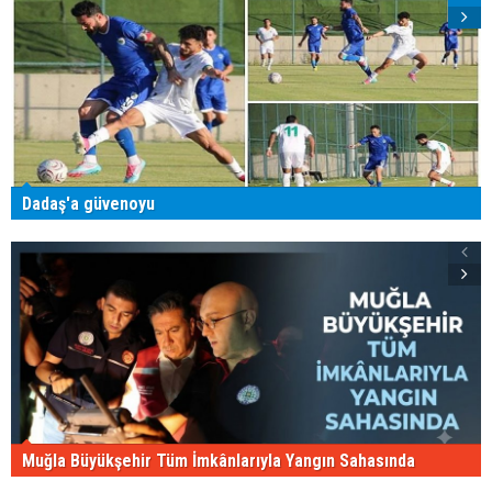
Dadaş'a güvenoyu
Muğla Büyükşehir Tüm İmkânlarıyla Yangın Sahasında