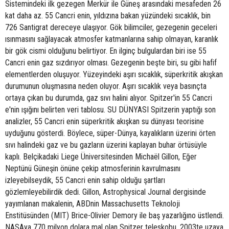
Sistemindeki ilk gezegen Merkür ile Güneş arasındaki mesafeden 26
kat daha az. 55 Cancri enin, yıldızına bakan yüzündeki sıcaklık, bin
726 Santigrat dereceye ulaşıyor. Gök bilimciler, gezegenin geceleri
ısınmasını sağlayacak atmosfer katmanlarına sahip olmayan, karanlık
bir gök cismi olduğunu belirtiyor. En ilginç bulgulardan biri ise 55
Cancri enin gaz sızdırıyor olması. Gezegenin beşte biri, su gibi hafif
elementlerden oluşuyor. Yüzeyindeki aşırı sıcaklık, süperkritik akışkan
durumunun oluşmasına neden oluyor. Aşırı sıcaklık veya basınçta
ortaya çıkan bu durumda, gaz sıvı halini alıyor. Spitzer'in 55 Cancri
e'nin ışığını belirten veri tablosu. SU DÜNYASI Spitzerin yaptığı son
analizler, 55 Cancri enin süperkritik akışkan su dünyası teorisine
uyduğunu gösterdi. Böylece, süper-Dünya, kayalıkların üzerini örten
sıvı halindeki gaz ve bu gazların üzerini kaplayan buhar örtüsüyle
kaplı. Belçikadaki Liege Üniversitesinden Michaël Gillon, Eğer
Neptünü Güneşin önüne çekip atmosferinin kavrulmasını
izleyebilseydik, 55 Cancri enin sahip olduğu şartları
gözlemleyebilirdik dedi. Gillon, Astrophysical Journal dergisinde
yayımlanan makalenin, ABDnin Massachusetts Teknoloji
Enstitüsünden (MIT) Brice-Olivier Demory ile baş yazarlığıno üstlendi.
NASAya 770 milyon dolara mal olan Spitzer teleskobu, 2003te uzaya