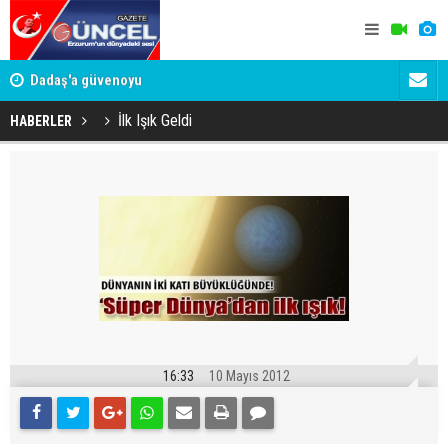
Dadaş'a güvenoyu
Murat Ağıre
belediyeye
İlk Işık Geldi
HABERLER
16:33
10 Mayıs 2012