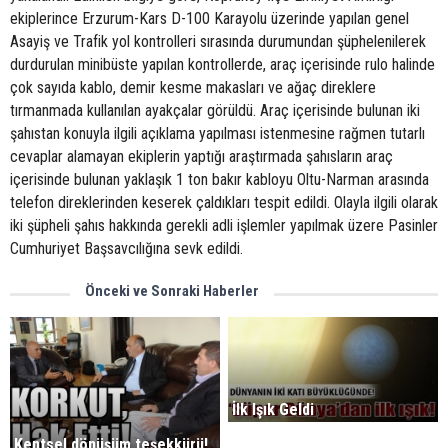
ekiplerince Erzurum-Kars D-100 Karayolu üzerinde yapılan genel
Asayiş ve Trafik yol kontrolleri sırasında durumundan şüphelenilerek
durdurulan minibüste yapılan kontrollerde, araç içerisinde rulo halinde
çok sayıda kablo, demir kesme makasları ve ağaç direklere
tırmanmada kullanılan ayakçalar görüldü. Araç içerisinde bulunan iki
şahıstan konuyla ilgili açıklama yapılması istenmesine rağmen tutarlı
cevaplar alamayan ekiplerin yaptığı araştırmada şahısların araç
içerisinde bulunan yaklaşık 1 ton bakır kabloyu Oltu-Narman arasında
telefon direklerinden keserek çaldıkları tespit edildi. Olayla ilgili olarak
iki şüpheli şahıs hakkında gerekli adli işlemler yapılmak üzere Pasinler
Cumhuriyet Başsavcılığına sevk edildi.
Önceki ve Sonraki Haberler
İlk Işık Geldi
Kentsel dönüşüm teşekkürü!