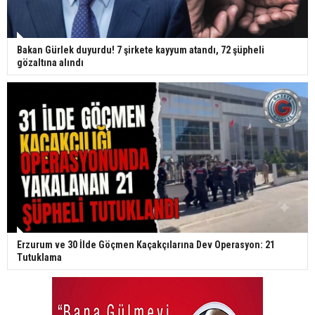
Bakan Gürlek duyurdu! 7 şirkete kayyum atandı, 72 şüpheli
gözaltına alındı
Erzurum ve 30 İlde Göçmen Kaçakçılarına Dev Operasyon: 21
Tutuklama