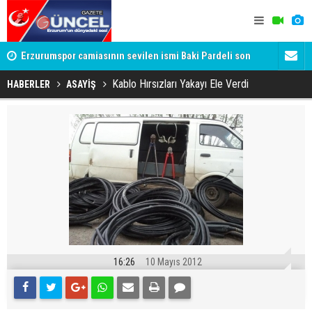
Erzurumspor camiasının sevilen ismi Baki Pardeli son
Seydikemer
yolculuğuna uğurlandı
Kablo Hırsızları Yakayı Ele Verdi
HABERLER
ASAYİŞ
16:26
10 Mayıs 2012