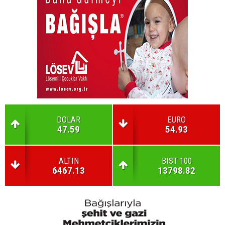
DOLAR
EURO
47.59
54.93
ALTIN
BIST 100
6467.13
13798.82