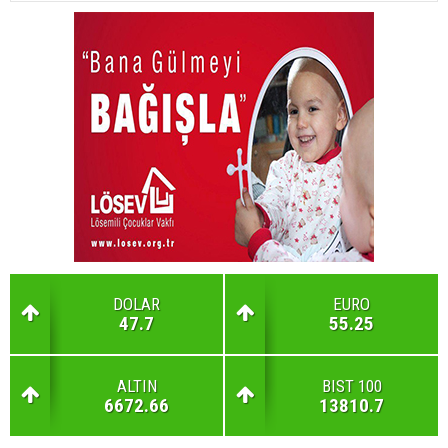
DOLAR
EURO
47.7
55.25
ALTIN
BIST 100
6672.66
13810.7