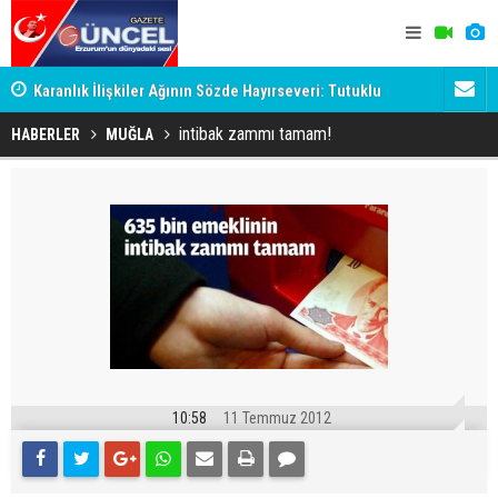
Karanlık İlişkiler Ağının Sözde Hayırseveri: Tutuklu
Dadaş'a Mil
Memet Aca Dosyası
intibak zammı tamam!
HABERLER
MUĞLA
10:58
11 Temmuz 2012