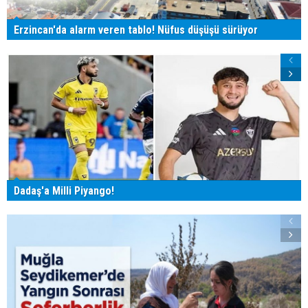
Erzincan'da alarm veren tablo! Nüfus düşüşü sürüyor
Dadaş'a Milli Piyango!