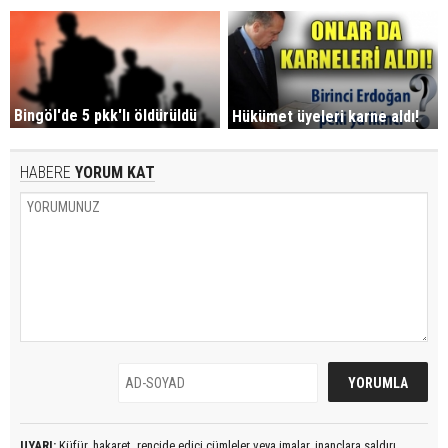
Bingöl'de 5 pkk'lı öldürüldü
Hükümet üyeleri karne aldı!
HABERE
YORUM KAT
UYARI:
Küfür, hakaret, rencide edici cümleler veya imalar, inançlara saldırı