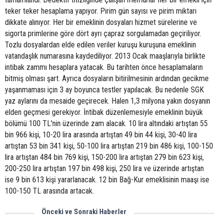
teker teker hesaplama yapıyor. Pirim gün sayısı ve pirim miktarı
dikkate alınıyor. Her bir emeklinin dosyaları hizmet sürelerine ve
sigorta primlerine göre dört ayrı çapraz sorgulamadan geçiriliyor.
Tozlu dosyalardan elde edilen veriler kuruşu kuruşuna emeklinin
vatandaşlık numarasına kaydediliyor. 2013 Ocak maaşlarıyla birlikte
intibak zammı hesaplara yatacak. Bu tarihten önce hesaplamaların
bitmiş olması şart. Ayrıca dosyaların bitirilmesinin ardından gecikme
yaşanmaması için 3 ay boyunca testler yapılacak. Bu nedenle SGK
yaz aylarını da mesaide geçirecek. Halen 1,3 milyona yakın dosyanın
elden geçmesi gerekiyor. İntibak düzenlemesiyle emeklinin büyük
bölümü 100 TL'nin üzerinde zam alacak. 10 lira altındaki artıştan 55
bin 966 kişi, 10-20 lira arasında artıştan 49 bin 44 kişi, 30-40 lira
artıştan 53 bin 341 kişi, 50-100 lira artıştan 219 bin 486 kişi, 100-150
lira artıştan 484 bin 769 kişi, 150-200 lira artıştan 279 bin 623 kişi,
200-250 lira artıştan 197 bin 498 kişi, 250 lira ve üzerinde artıştan
ise 9 bin 613 kişi yararlanacak. 12 bin Bağ-Kur emeklisinin maaşı ise
100-150 TL arasında artacak.
Önceki ve Sonraki Haberler