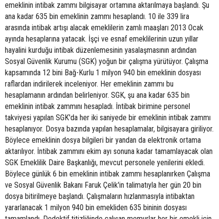
emeklinin intibak zammı bilgisayar ortamına aktarılmaya başlandı. Şu
ana kadar 635 bin emeklinin zammı hesaplandı. 10 ile 339 lira
arasında intibak artışı alacak emeklilerin zamlı maaşları 2013 Ocak
ayında hesaplarına yatacak. İşçi ve esnaf emeklilerinin uzun yıllar
hayalini kurduğu intibak düzenlemesinin yasalaşmasının ardından
Sosyal Güvenlik Kurumu (SGK) yoğun bir çalışma yürütüyor. Çalışma
kapsamında 12 bini Bağ-Kurlu 1 milyon 940 bin emeklinin dosyası
raflardan indirilerek inceleniyor. Her emeklinin zammı bu
hesaplamanın ardından belirleniyor. SGK, şu ana kadar 635 bin
emeklinin intibak zammını hesapladı. İntibak birimine personel
takviyesi yapılan SGK'da her iki saniyede bir emeklinin intibak zammı
hesaplanıyor. Dosya bazında yapılan hesaplamalar, bilgisayara giriliyor.
Böylece emeklinin dosya bilgileri bir yandan da elektronik ortama
aktarılıyor. İntibak zammını ekim ayı sonuna kadar tamamlayacak olan
SGK Emeklilik Daire Başkanlığı, mevcut personele yenilerini ekledi.
Böylece günlük 6 bin emeklinin intibak zammı hesaplanırken Çalışma
ve Sosyal Güvenlik Bakanı Faruk Çelik'in talimatıyla her gün 20 bin
dosya bitirilmeye başlandı. Çalışmaların hızlanmasıyla intibaktan
yararlanacak 1 milyon 940 bin emekliden 635 bininin dosyası
tamamlandı. Dedektif titizliğinde çalışan memurlar her bir emekli için