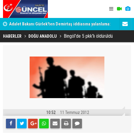
Adalet Bakanı Gürlek'ten Demirtaş iddiasına yalanlama:
Dadaş 2.ha
Böyle bir açıklama yapmadım
Bingöl'de 5 pkk'lı öldürüldü
HABERLER
DOĞU ANADOLU
10:52
11 Temmuz 2012