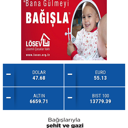
DOLAR
EURO
47.68
55.13
ALTIN
BIST 100
6659.71
13779.39