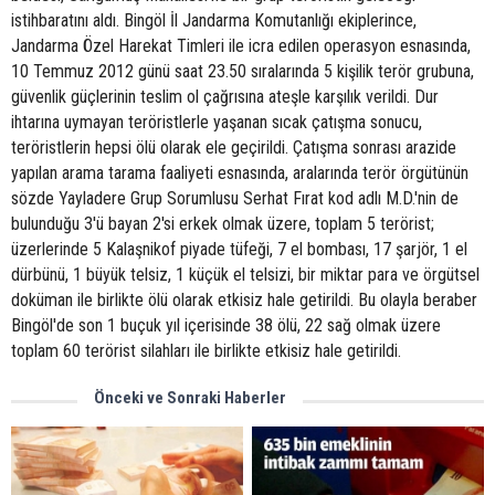
istihbaratını aldı. Bingöl İl Jandarma Komutanlığı ekiplerince,
Jandarma Özel Harekat Timleri ile icra edilen operasyon esnasında,
10 Temmuz 2012 günü saat 23.50 sıralarında 5 kişilik terör grubuna,
güvenlik güçlerinin teslim ol çağrısına ateşle karşılık verildi. Dur
ihtarına uymayan teröristlerle yaşanan sıcak çatışma sonucu,
teröristlerin hepsi ölü olarak ele geçirildi. Çatışma sonrası arazide
yapılan arama tarama faaliyeti esnasında, aralarında terör örgütünün
sözde Yayladere Grup Sorumlusu Serhat Fırat kod adlı M.D.'nin de
bulunduğu 3'ü bayan 2'si erkek olmak üzere, toplam 5 terörist;
üzerlerinde 5 Kalaşnikof piyade tüfeği, 7 el bombası, 17 şarjör, 1 el
dürbünü, 1 büyük telsiz, 1 küçük el telsizi, bir miktar para ve örgütsel
doküman ile birlikte ölü olarak etkisiz hale getirildi. Bu olayla beraber
Bingöl'de son 1 buçuk yıl içerisinde 38 ölü, 22 sağ olmak üzere
toplam 60 terörist silahları ile birlikte etkisiz hale getirildi.
Önceki ve Sonraki Haberler