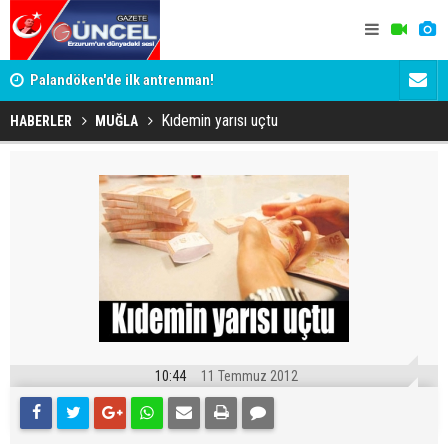
Palandöken'de ilk antrenman!
Kaptan Yum
Kıdemin yarısı uçtu
HABERLER
MUĞLA
10:44
11 Temmuz 2012