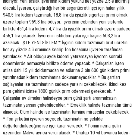
indiriyor. Yeni taslak işverenin kıdem yükünü net yüzde 2,5’e indirmiş
olacak. İşveren, çalıştırdığı her bir asgariücretli işçi için halen yıllık
940,5 lira kıdem tazminatı, 18,8 lira da işsizlik sigortası primi olmak
üzere toplam 959,3 lira ödüyor. İşverenin cebinden yeni sistemle
birlikte 451,4 lira kıdem, 4,7 lira da işsizlik primi olmak üzere sadece
456,1 lira çıkacak. İşverenin istihdam yükü işçi başına 503,2 lira
azalacak. İŞTE YENİ SİSTEM * İşçinin kıdem tazminatı brüt ücretin
her ay yüzde 4’ü oranında kesilip fon hesabına işveren tarafından
yatırılacak. * Ait olduğu ayda kıdemi yatıramayan işveren sonraki
dönemlerde nemasıyla birlikte ödeme yapacak. * Çalışanlar, işten
atılsa dahi 15 yılı doldurmadan ve adlarına 3 bin 600 gün kıdem primi
yatırılmadan kıdem tazminatına dokunamayacaklar. * Bu şartları
sağlayanlar ise tazminatının sadece yarısını çekebilecek. İkinci kez
para çekimi içinse 1800 günlük prim ödenmesi gerekecek. *
Çalışanlar ev almaları halindeyse prim günü şartı aranmaksızın
tazminatın yarısını çekebilecekler. * Emeklilik halinde tazminatın tümü
alınacak. Ölüm halinde ise tazminatın tümünü mirasçılar çekebilecek.
* Fon şirketini işveren seçecek, tazminatın ne şekilde
değerlendirileceğine ise işçi karar verecek. * Fonun nema geliri
üzerinden Maliye ayrıca vergi alacak. * Unutup 10 yıl boyunca kıdem