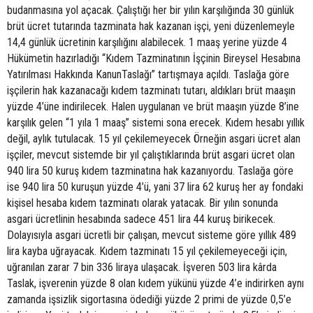
budanmasına yol açacak. Çalıştığı her bir yılın karşılığında 30 günlük
brüt ücret tutarında tazminata hak kazanan işçi, yeni düzenlemeyle
14,4 günlük ücretinin karşılığını alabilecek. 1 maaş yerine yüzde 4
Hükümetin hazırladığı “Kıdem Tazminatının İşçinin Bireysel Hesabına
Yatırılması Hakkında KanunTaslağı” tartışmaya açıldı. Taslağa göre
işçilerin hak kazanacağı kıdem tazminatı tutarı, aldıkları brüt maaşın
yüzde 4’üne indirilecek. Halen uygulanan ve brüt maaşın yüzde 8’ine
karşılık gelen “1 yıla 1 maaş” sistemi sona erecek. Kıdem hesabı yıllık
değil, aylık tutulacak. 15 yıl çekilemeyecek Örneğin asgari ücret alan
işçiler, mevcut sistemde bir yıl çalıştıklarında brüt asgari ücret olan
940 lira 50 kuruş kıdem tazminatına hak kazanıyordu. Taslağa göre
ise 940 lira 50 kuruşun yüzde 4’ü, yani 37 lira 62 kuruş her ay fondaki
kişisel hesaba kıdem tazminatı olarak yatacak. Bir yılın sonunda
asgari ücretlinin hesabında sadece 451 lira 44 kuruş birikecek.
Dolayısıyla asgari ücretli bir çalışan, mevcut sisteme göre yıllık 489
lira kayba uğrayacak. Kıdem tazminatı 15 yıl çekilemeyeceği için,
uğranılan zarar 7 bin 336 liraya ulaşacak. İşveren 503 lira kârda
Taslak, işverenin yüzde 8 olan kıdem yükünü yüzde 4’e indirirken aynı
zamanda işsizlik sigortasına ödediği yüzde 2 primi de yüzde 0,5’e