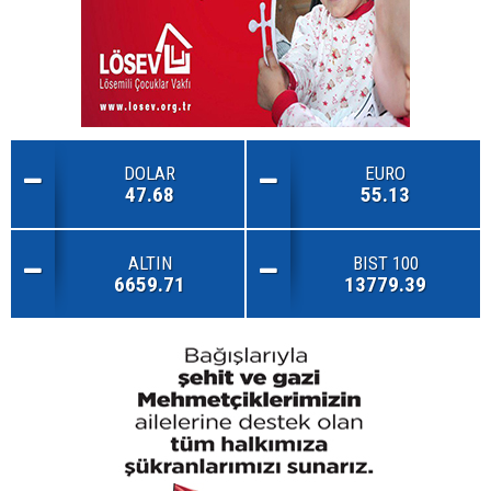
DOLAR
EURO
47.68
55.13
ALTIN
BIST 100
6659.71
13779.39