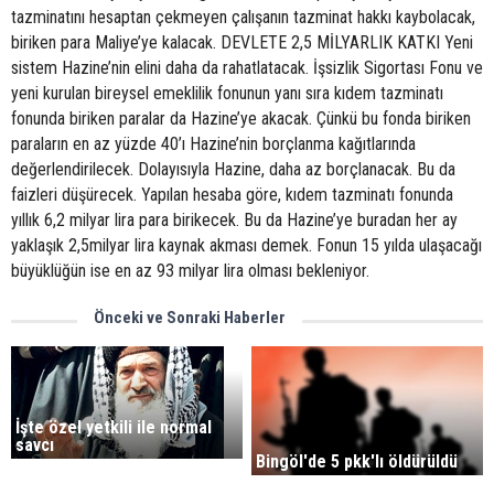
tazminatını hesaptan çekmeyen çalışanın tazminat hakkı kaybolacak,
biriken para Maliye’ye kalacak. DEVLETE 2,5 MİLYARLIK KATKI Yeni
sistem Hazine’nin elini daha da rahatlatacak. İşsizlik Sigortası Fonu ve
yeni kurulan bireysel emeklilik fonunun yanı sıra kıdem tazminatı
fonunda biriken paralar da Hazine’ye akacak. Çünkü bu fonda biriken
paraların en az yüzde 40’ı Hazine’nin borçlanma kağıtlarında
değerlendirilecek. Dolayısıyla Hazine, daha az borçlanacak. Bu da
faizleri düşürecek. Yapılan hesaba göre, kıdem tazminatı fonunda
yıllık 6,2 milyar lira para birikecek. Bu da Hazine’ye buradan her ay
yaklaşık 2,5milyar lira kaynak akması demek. Fonun 15 yılda ulaşacağı
büyüklüğün ise en az 93 milyar lira olması bekleniyor.
Önceki ve Sonraki Haberler
İşte özel yetkili ile normal
savcı
Bingöl'de 5 pkk'lı öldürüldü