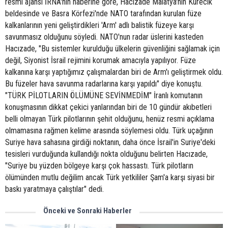
resmi ajansı İRNA'nın haberine göre, Hacızade Malatya'nın Kürecik
beldesinde ve Basra Körfezi'nde NATO tarafından kurulan füze
kalkanlarının yeni geliştirdikleri 'Arm' adlı balistik füzeye karşı
savunmasız olduğunu söyledi. NATO'nun radar üslerini kasteden
Hacızade, "Bu sistemler kurulduğu ülkelerin güvenliğini sağlamak için
değil, Siyonist İsrail rejimini korumak amacıyla yapılıyor. Füze
kalkanına karşı yaptığımız çalışmalardan biri de Arm'ı geliştirmek oldu.
Bu füzeler hava savunma radarlarına karşı yapıldı" diye konuştu.
"TÜRK PİLOTLARIN ÖLÜMÜNE SEVİNMEDİM" İranlı komutanın
konuşmasının dikkat çekici yanlarından biri de 10 gündür akıbetleri
belli olmayan Türk pilotlarının şehit olduğunu, henüz resmi açıklama
olmamasına rağmen kelime arasında söylemesi oldu. Türk uçağının
Suriye hava sahasına girdiği noktanın, daha önce İsrail'in Suriye'deki
tesisleri vurduğunda kullandığı nokta olduğunu belirten Hacızade,
"Suriye bu yüzden bölgeye karşı çok hassastı. Türk pilotların
ölümünden mutlu değilim ancak Türk yetkililer Şam'a karşı siyasi bir
baskı yaratmaya çalıştılar" dedi.
Önceki ve Sonraki Haberler