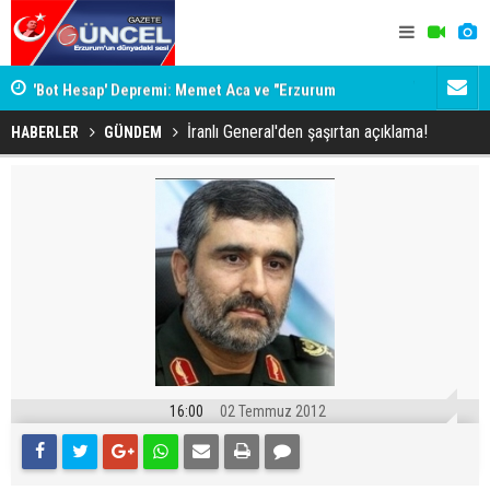
'Bot Hesap' Depremi: Memet Aca ve "Erzurum
Viago Yacht
Cumhuriyeti" İddiaları Gündemde
Planlayın
İranlı General'den şaşırtan açıklama!
HABERLER
GÜNDEM
16:00
02 Temmuz 2012