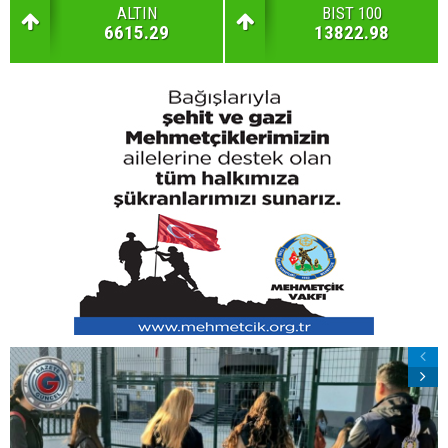
ALTIN
BIST 100
6615.29
13822.98