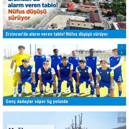
Erzincan'da alarm veren tablo! Nüfus düşüşü sürüyor
Genç dadaşlar süper lig yolunda