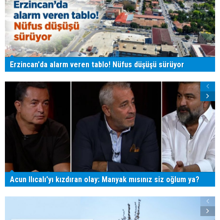
Erzincan'da alarm veren tablo! Nüfus düşüşü sürüyor
Acun Ilıcalı'yı kızdıran olay: Manyak mısınız siz oğlum ya?