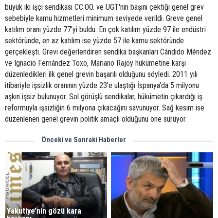
büyük iki işçi sendikası CC.OO. ve UGT'nin başını çektiği genel grev
sebebiyle kamu hizmetleri minimum seviyede verildi. Greve genel
katılım oranı yüzde 77'yi buldu. En çok katılım yüzde 97 ile endüstri
sektöründe, en az katılım ise yüzde 57 ile kamu sektöründe
gerçekleşti. Grevi değerlendiren sendika başkanları Cándido Méndez
ve Ignacio Fernández Toxo, Mariano Rajoy hükümetine karşı
düzenledikleri ilk genel grevin başarılı olduğunu söyledi. 2011 yılı
itibariyle işsizlik oranının yüzde 23'e ulaştığı İspanya'da 5 milyonu
aşkın işsiz bulunuyor. Sol görüşlü sendikalar, hükümetin çıkardığı iş
reformuyla işsizliğin 6 milyona çıkacağını savunuyor. Sağ kesim ise
düzenlenen genel grevin politik amaçlı olduğunu öne sürüyor.
Önceki ve Sonraki Haberler
Yakutiye’nin gözü kara