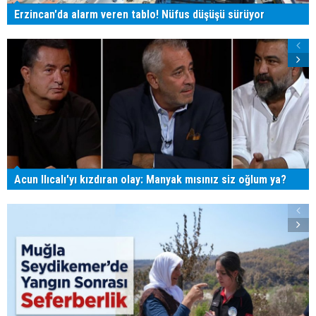
Erzincan'da alarm veren tablo! Nüfus düşüşü sürüyor
Acun Ilıcalı'yı kızdıran olay: Manyak mısınız siz oğlum ya?