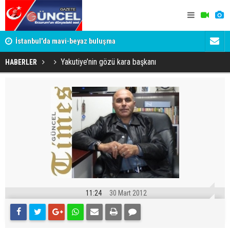
um
İstanbul'da mavi-beyaz buluşma
Erzurumspo
Yakutiye’nin gözü kara başkanı
HABERLER
11:24
30 Mart 2012