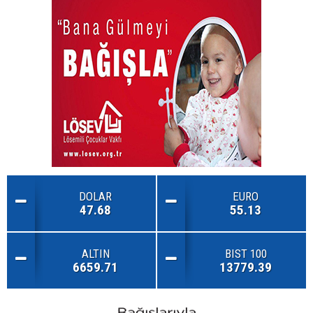
DOLAR
EURO
47.68
55.13
ALTIN
BIST 100
6659.71
13779.39