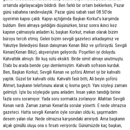
ortamda ağırlayacağını bildirdi. Ben farklı bir ortam beklerken, Pazar
günü sabahına randevulaştık. Pazar günü sabah saat 08.50’de
işyerimin kapısı çaldı. Kapıyı açtığımda Başkan Korkut’u karşımda
buldum. Beni almaya geldiğini düşünürken, biraz sonra ikinci kez
kapının çalmasıyla anladım ki, başkan Korkut, mekan olarak bizim
büroyu tercih etmiş. Gelen bizim sevgili gazeteci arkadaşımız ve
Yakutiye Belediyesi Basın danışmanı Kenan Biliz ve şoförüydü. Sevgili
Kenan(Kenan Biliz), alışverişten geliyordu. Poşetleri iyi doluydu.
Kahvaltılık almıştı. Bir kuş sütü eksikti. Birde simit almayı unutmuştu.
Etabi bu arada bende çayı demlemiştim. Kahvaltı sofrasını kurduk.
Ben, Başkan Korkut, Sevgili Kenan ve şoförü Ahmet iyi bir kahvaltı
yaptık. Güzel bir kahvaltı oldu. Kahvaltı faslı bitti, Ali beyin şoförü
Ahmet, başkanın telefonunu alarak iç kısma geçti. Yani söyleşi zamanı
gelmişti. İşte bu söyleşide şunu anladım. İnsan yakın tanıdığı birine
fazla soru soramıyor. Yada soru sormakta zorlanıyor. Allahtan Sevgili
Kenan vardı. Zaman zaman Kenan’da sorular yönetti. E nede olmazsa
gazeteci. Hatta sevgili Kenan’ın öyle soruları oldu ki, şaşırmadım
desem yalan olur. Nede olmazsa karşısındaki amiriydi. Ama başkanın
alçak gönüllü oluşu ona o fırsatı veriyordu. Günümüzde kaç başkan,