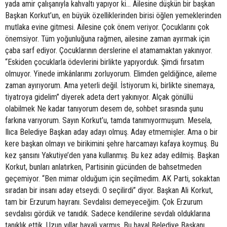
yada amir çalışanıyla kahvaltı yapıyor ki… Ailesine düşkün bir başkan
Başkan Korkut’un, en büyük özelliklerinden birisi öğlen yemeklerinden
mutlaka evine gitmesi. Ailesine çok önem veriyor. Çocuklarını çok
önemsiyor. Tüm yoğunluğuna rağmen, ailesine zaman ayırmak için
çaba sarf ediyor. Çocuklarının derslerine el atamamaktan yakınıyor.
“Eskiden çocuklarla ödevlerini birlikte yapıyorduk. Şimdi fırsatım
olmuyor. Yinede imkânlarımı zorluyorum. Elimden geldiğince, aileme
zaman ayırıyorum. Ama yeterli değil. İstiyorum ki, birlikte sinemaya,
tiyatroya gidelim” diyerek adeta dert yakınıyor. Alçak gönüllü
olabilmek Ne kadar tanıyorum desem de, sohbet sırasında şunu
farkına varıyorum. Sayın Korkut’u, tamda tanımıyormuşum. Mesela,
Ilıca Belediye Başkan aday adayı olmuş. Aday etmemişler. Ama o bir
kere başkan olmayı ve birikimini şehre harcamayı kafaya koymuş. Bu
kez şansını Yakutiye’den yana kullanmış. Bu kez aday edilmiş. Başkan
Korkut, bunları anlatırken, Partisinin gücünden de bahsetmeden
geçemiyor. “Ben mimar olduğum için seçilmedim. AK Parti, sokaktan
sıradan bir insanı aday etseydi. O seçilirdi” diyor. Başkan Ali Korkut,
tam bir Erzurum hayranı. Sevdalısı demeyeceğim. Çok Erzurum
sevdalısı gördük ve tanıdık. Sadece kendilerine sevdalı olduklarına
tanıklık ettik. Uzun yıllar hayali varmış. Bu hayal Belediye Başkanı