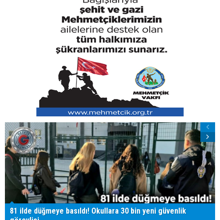
81 ilde düğmeye basıldı! Okullara 30 bin yeni güvenlik