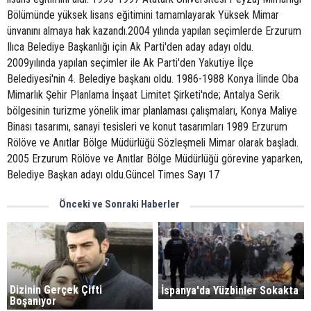
Bölümünde yüksek lisans eğitimini tamamlayarak Yüksek Mimar
ünvanını almaya hak kazandı.2004 yılında yapılan seçimlerde Erzurum
Ilıca Belediye Başkanlığı için Ak Parti'den aday adayı oldu.
2009yılında yapılan seçimler ile Ak Parti'den Yakutiye İlçe
Belediyesi'nin 4. Belediye başkanı oldu. 1986-1988 Konya İlinde Oba
Mimarlık Şehir Planlama İnşaat Limitet Şirketi'nde; Antalya Serik
bölgesinin turizme yönelik imar planlaması çalışmaları, Konya Maliye
Binası tasarımı, sanayi tesisleri ve konut tasarımları 1989 Erzurum
Rölöve ve Anıtlar Bölge Müdürlüğü Sözleşmeli Mimar olarak başladı.
2005 Erzurum Rölöve ve Anıtlar Bölge Müdürlüğü görevine yaparken,
Belediye Başkan adayı oldu.Güncel Times Sayı 17
Önceki ve Sonraki Haberler
Dizinin Gerçek Çifti
İspanya'da Yüzbinler Sokakta
Boşanıyor