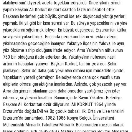
alabiliyorsun” diyerek adeta teşekkür ediyordu. Önce yıkım, şimdi
yapım Başkan Ali Korkut ile dört saatten fazla muhabbet ettik.
Başkanın hedefleri çok büyük, Şimdi ise tek düşüncesi yıktığı yerleri
yapmak. İki yıl gibi bir kısa süresi var. Bu süreye yapacaklarını ve yine
yıkacaklarını sığdırmak istiyor. En büyük düşüncesi, Erzurum’un kültür
seviyesini yükseltmek. Bununda gecekonduların ve eski evlerin
yıkılmasından geçeceğine inanıyor. Yakutiye ilçesinin Yalova ile aynı
yüz ölçüme sahip olduğunu ifade ediyor. Ama Yalova’nın nüfusunun
750 bin olduğunu ifade ederken de, Yakutiye’nin nüfusunu nasıl
artırırım hesapları yapıyor. Başkan Korkut, tan bir çevreci. Şehir
planlayıcı. Şehir de daha çok yeşil alan olması için mücadele içinde.
Yaptıklarını yeterli görmüyor. Belediyelerde daha çok vasıflı uzun
ekiplerin olması gerektiğine inanlardan. Aslında, çok yazacak şey var.
Ama dergimizin planlanmasını daha önceden yaptığımız için ister
istemez, söyleşimi kısaltım. Bunun içinde Sayın Yakutiye Belediye
Başkanı Ali Korkut’tan özür diliyorum. Ali KORKUT 1964 yılında
Erzurum'da doğdu.Evli ve üç çocuk babası. İlk, Orta ve Lise tahsilini
Erzurum'da tamamladı. 1982-1986 Konya Selçuk Üniversitesi
Mühendislik Mimarlık Fakültesi Mimarlık Bölümünden mezun olarak
lisans eğitimini aldı. 1995-1997 Atatürk Üniversitesi Peyzaj Mimarlığı