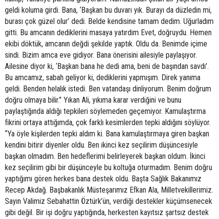
geldi koluma girdi. Bana, ‘Başkan bu duvarı yık. Burayı da düzledin mi,
burası çok güzel olur’ dedi. Belde kendisine tamam dedim. Uğurladım
gitti. Bu amcanın dediklerini masaya yatırdım Evet, doğruydu. Hemen
ekibi döktük, amcanın değdi şekilde yaptık. Oldu da. Benimde içime
sindi. Bizim amca eve gidiyor. Bana önerisini ailesiyle paylaşıyor.
Ailesine diyor ki, ‘Başkan bana he dedi ama, beni de başından savdı’.
Bu amcamız, sabah geliyor ki, dediklerini yapmışım. Direk yanıma
geldi. Benden helalık istedi. Ben vatandaşı dinliyorum. Benim doğrum
doğru olmaya bilir.” Yıkan Ali, yıkıma karar verdiğini ve bunu
paylaştığında aldığı tepkileri söylemeden geçemiyor. Kamulaştırma
fikrini ortaya attığımda, çok farklı kesimlerden tepki aldığını söylüyor.
“Ya öyle kişilerden tepki aldım ki. Bana kamulaştırmaya giren başkan
kendini bitirir diyenler oldu. Ben ikinci kez seçilirim düşüncesiyle
başkan olmadım. Ben hedeflerimi belirleyerek başkan oldum. İkinci
kez seçilirim gibi bir düşünceyle bu koltuğa oturmadım. Benim doğru
yaptığımı gören herkes bana destek oldu. Başta Sağlık Bakanımız
Recep Akdağ. Başbakanlık Müsteşarımız Efkan Ala, Milletvekillerimiz.
Sayın Valimiz Sebahattin Öztürk’ün, verdiği destekler küçümsenecek
gibi değil. Bir işi doğru yaptığında, herkesten kayıtsız şartsız destek