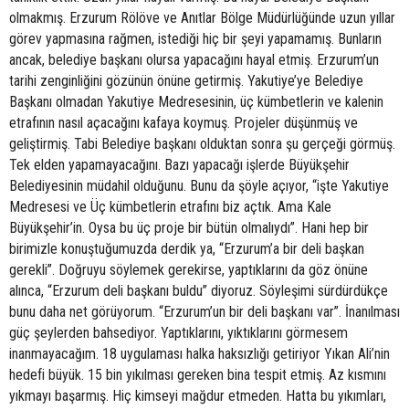
olmakmış. Erzurum Rölöve ve Anıtlar Bölge Müdürlüğünde uzun yıllar
görev yapmasına rağmen, istediği hiç bir şeyi yapamamış. Bunların
ancak, belediye başkanı olursa yapacağını hayal etmiş. Erzurum’un
tarihi zenginliğini gözünün önüne getirmiş. Yakutiye’ye Belediye
Başkanı olmadan Yakutiye Medresesinin, üç kümbetlerin ve kalenin
etrafının nasıl açacağını kafaya koymuş. Projeler düşünmüş ve
geliştirmiş. Tabi Belediye başkanı olduktan sonra şu gerçeği görmüş.
Tek elden yapamayacağını. Bazı yapacağı işlerde Büyükşehir
Belediyesinin müdahil olduğunu. Bunu da şöyle açıyor, “işte Yakutiye
Medresesi ve Üç kümbetlerin etrafını biz açtık. Ama Kale
Büyükşehir’in. Oysa bu üç proje bir bütün olmalıydı”. Hani hep bir
birimizle konuştuğumuzda derdik ya, “Erzurum’a bir deli başkan
gerekli”. Doğruyu söylemek gerekirse, yaptıklarını da göz önüne
alınca, “Erzurum deli başkanı buldu” diyoruz. Söyleşimi sürdürdükçe
bunu daha net görüyorum. “Erzurum’un bir deli başkanı var”. İnanılması
güç şeylerden bahsediyor. Yaptıklarını, yıktıklarını görmesem
inanmayacağım. 18 uygulaması halka haksızlığı getiriyor Yıkan Ali’nin
hedefi büyük. 15 bin yıkılması gereken bina tespit etmiş. Az kısmını
yıkmayı başarmış. Hiç kimseyi mağdur etmeden. Hatta bu yıkımları,