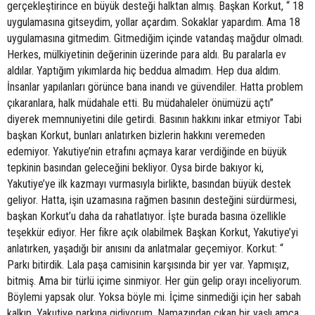
gerçekleştirince en büyük desteği halktan almış. Başkan Korkut, “ 18
uygulamasına gitseydim, yollar açardım. Sokaklar yapardım. Ama 18
uygulamasına gitmedim. Gitmediğim içinde vatandaş mağdur olmadı.
Herkes, mülkiyetinin değerinin üzerinde para aldı. Bu paralarla ev
aldılar. Yaptığım yıkımlarda hiç beddua almadım. Hep dua aldım.
İnsanlar yapılanları görünce bana inandı ve güvendiler. Hatta problem
çıkaranlara, halk müdahale etti. Bu müdahaleler önümüzü açtı”
diyerek memnuniyetini dile getirdi. Basının hakkını inkar etmiyor Tabi
başkan Korkut, bunları anlatırken bizlerin hakkını veremeden
edemiyor. Yakutiye’nin etrafını açmaya karar verdiğinde en büyük
tepkinin basından geleceğini bekliyor. Oysa birde bakıyor ki,
Yakutiye’ye ilk kazmayı vurmasıyla birlikte, basından büyük destek
geliyor. Hatta, işin uzamasına rağmen basının desteğini sürdürmesi,
başkan Korkut’u daha da rahatlatıyor. İşte burada basına özellikle
teşekkür ediyor. Her fikre açık olabilmek Başkan Korkut, Yakutiye’yi
anlatırken, yaşadığı bir anısını da anlatmalar geçemiyor. Korkut: “
Parkı bitirdik. Lala paşa camisinin karşısında bir yer var. Yapmışız,
bitmiş. Ama bir türlü içime sinmiyor. Her gün gelip orayı inceliyorum.
Böylemi yapsak olur. Yoksa böyle mi. İçime sinmediği için her sabah
kalkıp, Yakutiye parkına gidiyorum. Namazından çıkan bir yaşlı amca