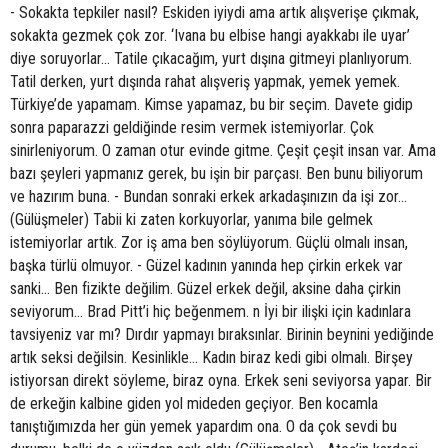
- Sokakta tepkiler nasıl? Eskiden iyiydi ama artık alışverişe çıkmak,
sokakta gezmek çok zor. ‘Ivana bu elbise hangi ayakkabı ile uyar’
diye soruyorlar... Tatile çıkacağım, yurt dışına gitmeyi planlıyorum.
Tatil derken, yurt dışında rahat alışveriş yapmak, yemek yemek.
Türkiye’de yapamam. Kimse yapamaz, bu bir seçim. Davete gidip
sonra paparazzi geldiğinde resim vermek istemiyorlar. Çok
sinirleniyorum. O zaman otur evinde gitme. Çeşit çeşit insan var. Ama
bazı şeyleri yapmanız gerek, bu işin bir parçası. Ben bunu biliyorum
ve hazırım buna. - Bundan sonraki erkek arkadaşınızın da işi zor...
(Gülüşmeler) Tabii ki zaten korkuyorlar, yanıma bile gelmek
istemiyorlar artık. Zor iş ama ben söylüyorum. Güçlü olmalı insan,
başka türlü olmuyor. - Güzel kadının yanında hep çirkin erkek var
sanki... Ben fizikte değilim. Güzel erkek değil, aksine daha çirkin
seviyorum... Brad Pitt’i hiç beğenmem. n İyi bir ilişki için kadınlara
tavsiyeniz var mı? Dırdır yapmayı bıraksınlar. Birinin beynini yediğinde
artık seksi değilsin. Kesinlikle... Kadın biraz kedi gibi olmalı. Birşey
istiyorsan direkt söyleme, biraz oyna. Erkek seni seviyorsa yapar. Bir
de erkeğin kalbine giden yol mideden geçiyor. Ben kocamla
tanıştığımızda her gün yemek yapardım ona. O da çok sevdi bu