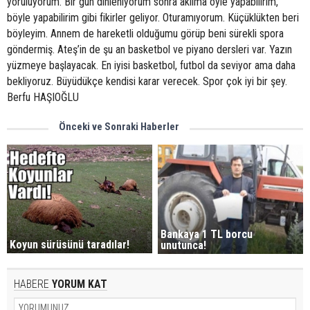
yoruluyorum. Bir gün dinleniyorum sonra aklıma öyle yapabilirim,
böyle yapabilirim gibi fikirler geliyor. Oturamıyorum. Küçüklükten beri
böyleyim. Annem de hareketli olduğumu görüp beni sürekli spora
göndermiş. Ateş’in de şu an basketbol ve piyano dersleri var. Yazın
yüzmeye başlayacak. En iyisi basketbol, futbol da seviyor ama daha
bekliyoruz. Büyüdükçe kendisi karar verecek. Spor çok iyi bir şey.
Berfu HAŞIOĞLU
Önceki ve Sonraki Haberler
Bankaya 1 TL borcu
Koyun sürüsünü taradılar!
unutunca!
HABERE
YORUM KAT