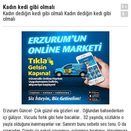
Kadın kedi gibi olmalı
A+
Kadın dediğin kedi gibi olmalı Kadın dediğin kedi gibi
A-
olmalı
Erzurum Güncel- Çok güzel ela gözleri var... Oğlundan bahsederken
içi gülüyor...Vücudu fıstık gibi hele bacaklar... 32 yaşında, sözlükte o
yaşta olduğuna inanmayanlar var. Sanırım bunu sebebi ses tonu. O da
sigaradan. Günde üç paket içiyormuş, evlenince bırakmış. Hayatımıza