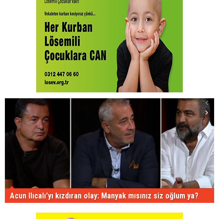
Acun Ilıcalı'yı kızdıran olay: Manyak mısınız siz oğlum ya?