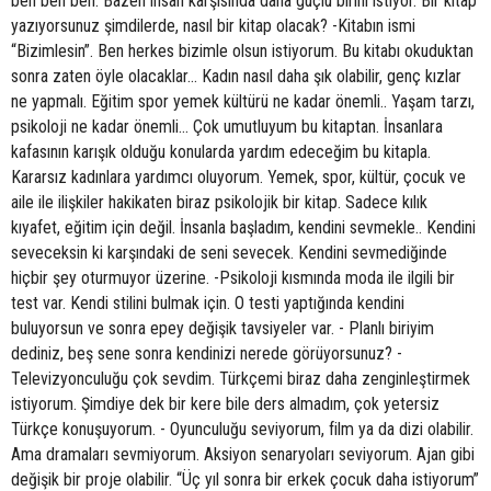
ben ben ben. Bazen insan karşısında daha güçlü birini istiyor. Bir kitap
yazıyorsunuz şimdilerde, nasıl bir kitap olacak? -Kitabın ismi
“Bizimlesin”. Ben herkes bizimle olsun istiyorum. Bu kitabı okuduktan
sonra zaten öyle olacaklar... Kadın nasıl daha şık olabilir, genç kızlar
ne yapmalı. Eğitim spor yemek kültürü ne kadar önemli.. Yaşam tarzı,
psikoloji ne kadar önemli... Çok umutluyum bu kitaptan. İnsanlara
kafasının karışık olduğu konularda yardım edeceğim bu kitapla.
Kararsız kadınlara yardımcı oluyorum. Yemek, spor, kültür, çocuk ve
aile ile ilişkiler hakikaten biraz psikolojik bir kitap. Sadece kılık
kıyafet, eğitim için değil. İnsanla başladım, kendini sevmekle.. Kendini
seveceksin ki karşındaki de seni sevecek. Kendini sevmediğinde
hiçbir şey oturmuyor üzerine. -Psikoloji kısmında moda ile ilgili bir
test var. Kendi stilini bulmak için. O testi yaptığında kendini
buluyorsun ve sonra epey değişik tavsiyeler var. - Planlı biriyim
dediniz, beş sene sonra kendinizi nerede görüyorsunuz? -
Televizyonculuğu çok sevdim. Türkçemi biraz daha zenginleştirmek
istiyorum. Şimdiye dek bir kere bile ders almadım, çok yetersiz
Türkçe konuşuyorum. - Oyunculuğu seviyorum, film ya da dizi olabilir.
Ama dramaları sevmiyorum. Aksiyon senaryoları seviyorum. Ajan gibi
değişik bir proje olabilir. “Üç yıl sonra bir erkek çocuk daha istiyorum”