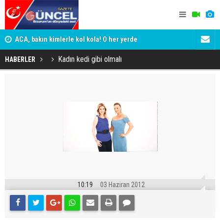
yor
ACA, bakın kimlerle kol kola! O her yerde
ADALET BAK
KİM KORU
Kadın kedi gibi olmalı
HABERLER
10:19
03 Haziran 2012