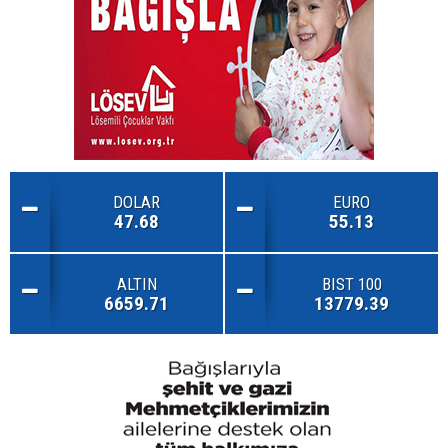
DOLAR
EURO
47.68
55.13
ALTIN
BIST 100
6659.71
13779.39