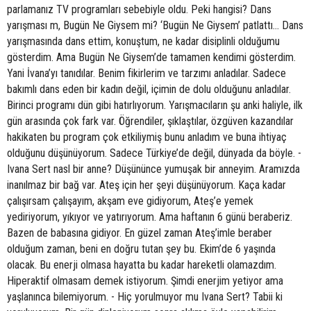
parlamanız TV programları sebebiyle oldu. Peki hangisi? Dans
yarışması m, Bugün Ne Giysem mi? ‘Bugün Ne Giysem’ patlattı... Dans
yarışmasında dans ettim, konuştum, ne kadar disiplinli olduğumu
gösterdim. Ama Bugün Ne Giysem’de tamamen kendimi gösterdim.
Yani İvana’yı tanıdılar. Benim fikirlerim ve tarzımı anladılar. Sadece
bakımlı dans eden bir kadın değil, içimin de dolu olduğunu anladılar.
Birinci programı dün gibi hatırlıyorum. Yarışmacıların şu anki haliyle, ilk
gün arasında çok fark var. Öğrendiler, şıklaştılar, özgüven kazandılar
hakikaten bu program çok etkiliymiş bunu anladım ve buna ihtiyaç
olduğunu düşünüyorum. Sadece Türkiye’de değil, dünyada da böyle. -
Ivana Sert nasl bir anne? Düşününce yumuşak bir anneyim. Aramızda
inanılmaz bir bağ var. Ateş için her şeyi düşünüyorum. Kaça kadar
çalışırsam çalışayım, akşam eve gidiyorum, Ateş’e yemek
yediriyorum, yıkıyor ve yatırıyorum. Ama haftanın 6 günü beraberiz.
Bazen de babasına gidiyor. En güzel zaman Ateş’imle beraber
olduğum zaman, beni en doğru tutan şey bu. Ekim’de 6 yaşında
olacak. Bu enerji olmasa hayatta bu kadar hareketli olamazdım.
Hiperaktif olmasam demek istiyorum. Şimdi enerjim yetiyor ama
yaşlanınca bilemiyorum. - Hiç yorulmuyor mu Ivana Sert? Tabii ki