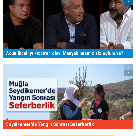
Acun Ilıcalı'yı kızdıran olay: Manyak mısınız siz oğlum ya?
Seydikemer'de Yangın Sonrası Seferberlik