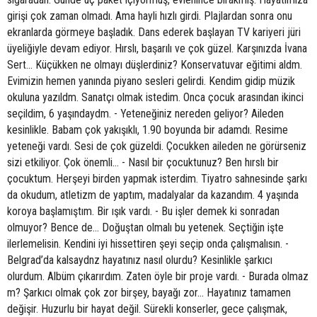
girişi çok zaman olmadı. Ama hayli hızlı girdi. Plajlardan sonra onu
ekranlarda görmeye başladık. Dans ederek başlayan TV kariyeri jüri
üyeliğiyle devam ediyor. Hırslı, başarılı ve çok güzel. Karşınızda İvana
Sert... Küçükken ne olmayı düşlerdiniz? Konservatuvar eğitimi aldm.
Evimizin hemen yanında piyano sesleri gelirdi. Kendim gidip müzik
okuluna yazıldm. Sanatçı olmak istedim. Onca çocuk arasından ikinci
seçildim, 6 yaşındaydm. - Yeteneğiniz nereden geliyor? Aileden
kesinlikle. Babam çok yakışıklı, 1.90 boyunda bir adamdı. Resime
yeteneği vardı. Sesi de çok güzeldi. Çocukken aileden ne görürseniz
sizi etkiliyor. Çok önemli... - Nasıl bir çocuktunuz? Ben hırslı bir
çocuktum. Herşeyi birden yapmak isterdim. Tiyatro sahnesinde şarkı
da okudum, atletizm de yaptım, madalyalar da kazandım. 4 yaşında
koroya başlamıştım. Bir ışık vardı. - Bu işler demek ki sonradan
olmuyor? Bence de... Doğuştan olmalı bu yetenek. Seçtiğin işte
ilerlemelisin. Kendini iyi hissettiren şeyi seçip onda çalışmalısın. -
Belgrad’da kalsaydnz hayatınız nasıl olurdu? Kesinlikle şarkıcı
olurdum. Albüm çıkarırdım. Zaten öyle bir proje vardı. - Burada olmaz
m? Şarkıcı olmak çok zor birşey, bayağı zor... Hayatınız tamamen
değişir. Huzurlu bir hayat değil. Sürekli konserler, gece çalışmak,