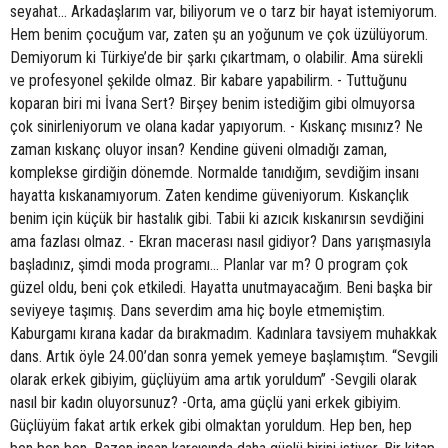
seyahat... Arkadaşlarım var, biliyorum ve o tarz bir hayat istemiyorum.
Hem benim çocuğum var, zaten şu an yoğunum ve çok üzülüyorum.
Demiyorum ki Türkiye’de bir şarkı çıkartmam, o olabilir. Ama sürekli
ve profesyonel şekilde olmaz. Bir kabare yapabilirm. - Tuttuğunu
koparan biri mi İvana Sert? Birşey benim istediğim gibi olmuyorsa
çok sinirleniyorum ve olana kadar yapıyorum. - Kıskanç mısınız? Ne
zaman kıskanç oluyor insan? Kendine güveni olmadığı zaman,
komplekse girdiğin dönemde. Normalde tanıdığım, sevdiğim insanı
hayatta kıskanamıyorum. Zaten kendime güveniyorum. Kıskançlık
benim için küçük bir hastalık gibi. Tabii ki azıcık kıskanırsın sevdiğini
ama fazlası olmaz. - Ekran macerası nasıl gidiyor? Dans yarışmasıyla
başladınız, şimdi moda programı... Planlar var m? O program çok
güzel oldu, beni çok etkiledi. Hayatta unutmayacağım. Beni başka bir
seviyeye taşımış. Dans severdim ama hiç boyle etmemiştim.
Kaburgamı kırana kadar da bırakmadım. Kadınlara tavsiyem muhakkak
dans. Artık öyle 24.00’dan sonra yemek yemeye başlamıştım. “Sevgili
olarak erkek gibiyim, güçlüyüm ama artık yoruldum” -Sevgili olarak
nasıl bir kadın oluyorsunuz? -Orta, ama güçlü yani erkek gibiyim.
Güçlüyüm fakat artık erkek gibi olmaktan yoruldum. Hep ben, hep