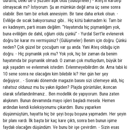
durumu, belki de o yüzden aşık oldu (Gülüşmeler) - Ateş’in kardeşi
olmayacak mı? İstiyorum. Şu an mümkün değil ama üç sene sonra
olabilir. Ben tam bir erkek annesiyim. Bir tane daha erkek olsun. -
Evliliğe de sıcak bakıyorsunuz gibi... Hiç kötü bakmadım ki. Tam bir
ev kadınıyım, parti insanı değilim. “Hayatımda hiç pişmanlığım yok,
buna evliliğim de dahil, oğlum oldu çünkü” - Yurdal Sert’le evlenerek
doğru bir karar mı vermişsiniz? (Gülüşmeler) Benim için doğru. Çünkü
neden? Çok güzel bir çocuğum var şu anda. Yani Ateş olduğu için
doğru. - Hiç pişmanlık yok mu? Yok yok, hiç bir zaman da benim
hayatımda bir pişmanlık olmadı. O zaman çok mutluydum, büyük bir
aşk yaşadım ve evlenmek istedim. Evlenmeyebilirdim de. Ama tabii ki
10 sene sonra ne olacağını kim bilebilir ki? Her gün her şey
değişiyor... - Sonraki dönemde magazin basını sizi izlemeye aldı, hiç
rahatsız oldunuz mu bu yakın ilgiden? Plajda görüntüler, ikoncan
olarak sıfatlandırılmanız... Ben modellik de yapıyorum. Buna zaten
alışkınım. Bunun devamında mayo işleri başladı mesela. Hemen
ardından kendi koleksiyonumu çıkardım. Bunu yaparken
düşünmüştüm, hayatta hiç bir şeyi boşu boşuna yapmadım. Her şeyin
bir planı vardı. İlk başta bir kaç kare çıktı, sonra ben bunun işime
faydalı olacağını düşündüm. Ve bunu bir işe çevirdim. - Sizin esas