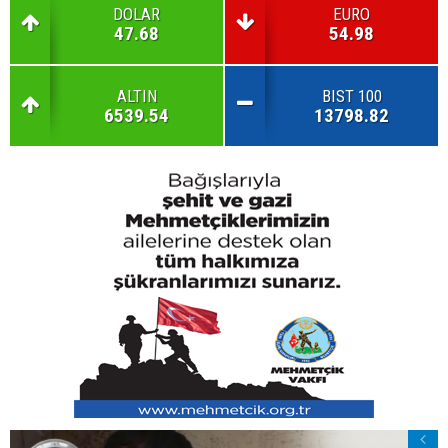
DOLAR
EURO
47.68
54.98
ALTIN
BIST 100
6539.54
13798.82