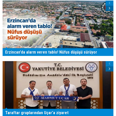
Erzincan'da alarm veren tablo! Nüfus düşüşü sürüyor
Taraftar gruplarından Uçar'a ziyaret