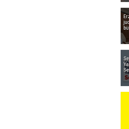
Er
ju
bü
Se
Ya
Se