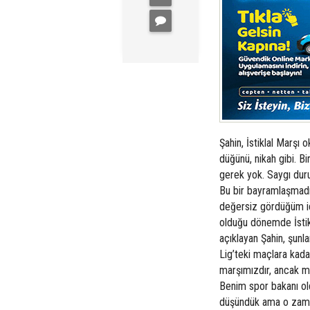
Şahin, İstiklal Marşı
düğünü, nikah gibi. Bi
gerek yok. Saygı duruş
Bu bir bayramlaşmadır
değersiz gördüğüm içi
olduğu dönemde İstik
açıklayan Şahin, şunl
Lig’teki maçlara kadar
marşımızdır, ancak m
Benim spor bakanı ol
düşündük ama o zaman