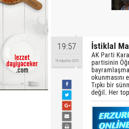
İstiklal Ma
19:57
AK Parti Kara
partisinin Öğ
19 Ağustos 2012
bayramlaşma 
okunmasını e
Tıpkı bir sün
değil. Her to