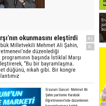
Er
ju
bü
rşı’nın okunmasını eleştirdi
A+
bük Milletvekili Mehmet Ali Şahin,
A-
retmenevi’nde düzenlediği
programının başında İstiklal Marşı
leştirerek, "Bu bir bayramlaşma.
net düğünü, nikah gibi. Bir kongre
plantımız
Erzurum Güncel- Mehmet Ali
Şahin partisinin Karabük
Öğretmenevi’nde düzenlenen
bayramlaşmaya katıldı.