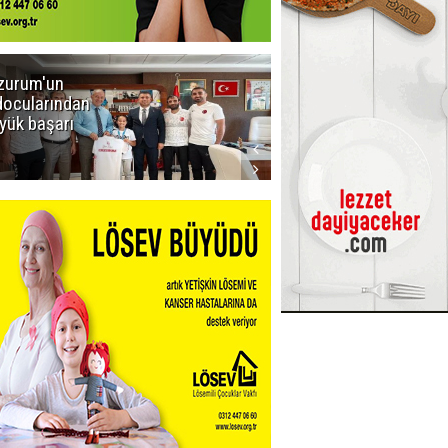
zurum'un
Amar süper
docularından
ligi seviyor!
yük başarı