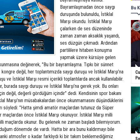
Bayramlaşmadan önce saygı
Bu K
duruşunda bulunuldu, İstiklal
Marşı okundu. İstiklal Marşı
çalarken de ses düzeninde
zaman zaman aksaklık yaşandı,
ses düzgün çıkmadı. Ardından
partililere hitaben konuşma
yapmak üzere kürsüye gelen
 okunmasına değinerek, "Bu bir bayramlaşma. Tıpkı bir sünnet
r kongre değil, her toplantımızda saygı duruşu ve İstiklal Marşı’na
Cu
Pa
u ve İstiklal Marşı resmi içerikli toplantılarda ancak kullanılabilir.
, burada saygı duruşu ve İstiklal Marşı’na gerek yok. Bu onları
n değil, değerli gördüğüm içindir" dedi. Kendisinin spor bakanı
lal Marşı’nın müsabakalardan önce okunmamasını düşündüklerini
arı söyledi: "Hatta şimdi amatör maçlardan tutunuz da Süper
 maçlardan önce İstiklal Marşı okunuyor. İstiklal Marşı milli
illi maçlarda okunur. Bu gelenek ne zaman başladı bilemiyorum.
duğum dönemde de vardı. Hatta bir ara bunu kaldırmayı bile
ki atmosfer o kadar farklıydı ki bir takım beklemediğimiz
So