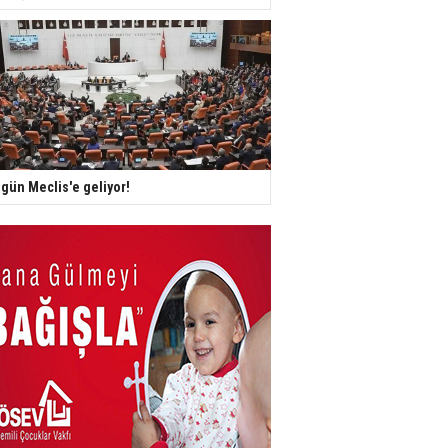
gün Meclis'e geliyor!