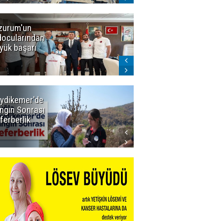
zurum'un
Amar süper
docularından
ligi seviyor!
yük başarı
ydikemer'de
Muğla
ngın Sonrası
Büyükşehir
ferberlik
Tüm
İmkânlarıyla
Yangın
Sahasında