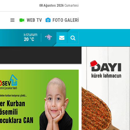
08 Ağustos 2026
Cumartesi
WEB TV
FOTO GALERİ
Erzurum
Konuşanlar'a katıldı, söyledikleri başına iş açtı! Göza
20 °C