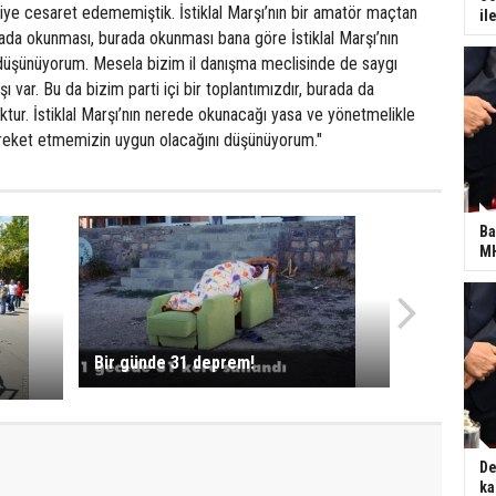
 diye cesaret edememiştik. İstiklal Marşı’nın bir amatör maçtan
il
ada okunması, burada okunması bana göre İstiklal Marşı’nın
e düşünüyorum. Mesela bizim il danışma meclisinde de saygı
şı var. Bu da bizim parti içi bir toplantımızdır, burada da
tur. İstiklal Marşı’nın nerede okunacağı yasa ve yönetmelikle
hareket etmemizin uygun olacağını düşünüyorum."
Ba
MH
Bir günde 31 deprem!
De
ka