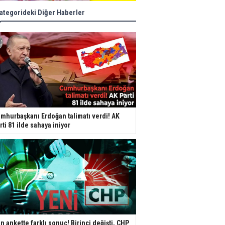
ategorideki Diğer Haberler
mhurbaşkanı Erdoğan talimatı verdi! AK
rti 81 ilde sahaya iniyor
n ankette farklı sonuç! Birinci değişti, CHP