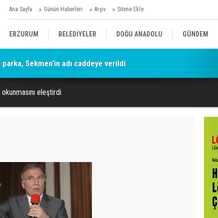
Ana Sayfa
Günün Haberleri
Arşiv
Sitene Ekle
ERZURUM
BELEDİYELER
DOĞU ANADOLU
GÜNDEM
parka, Sekmen'in adı caddeye verildi
SİYASET
AFAD/ SAVAŞ
SPOR
ın okunmasını eleştirdi
KÜLTÜR/SANAT//MAĞAZİN
BODRUM