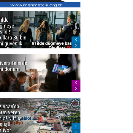
 ilde
Erzurum'da
üğmeye
Kürekle
sıldı!
işlenen
ullara 30 bin
vahşette karar
ni güvenlik
kesinleşti!
revlisi
Yargıtay
cezaları onadı
iversitelerde
Başkan
ni dönem
Sekmen'den
Tercih
Döneminde
Erzurum
Vurgusu
zincan'da
Meteoroloji
arm veren
uyardı!
blo! Nüfus
Doğu'ya yaz
şüşü
gelmeyecek
rüyor