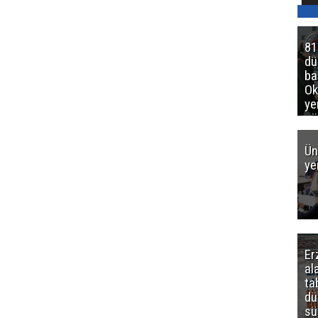
81
d
ba
Ok
ye
gö
Ün
ye
Er
al
ta
dü
sü