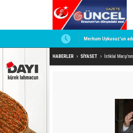
Merhum Uykusuz'un adı 
HABERLER
SİYASET
İstiklal Marşı’n