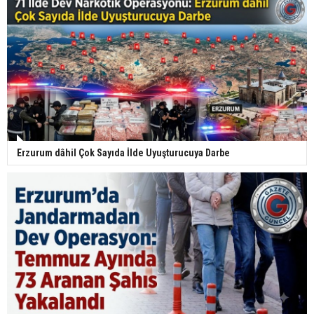
Erzurum dâhil Çok Sayıda İlde Uyuşturucuya Darbe