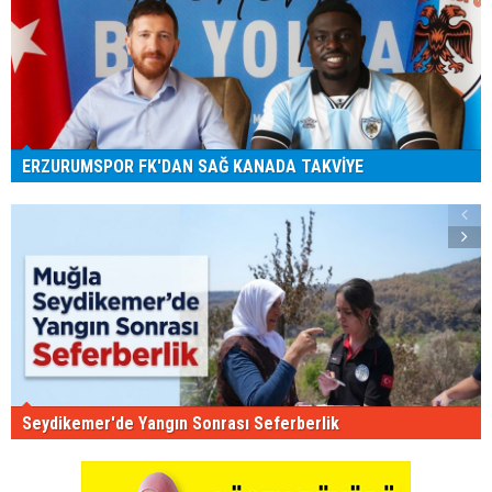
ERZURUMSPOR FK'DAN SAĞ KANADA TAKVİYE
Seydikemer'de Yangın Sonrası Seferberlik