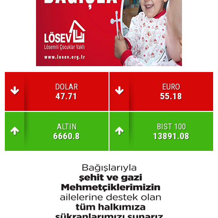
DOLAR
EURO
47.71
55.18
ALTIN
BIST 100
6660.8
13891.08