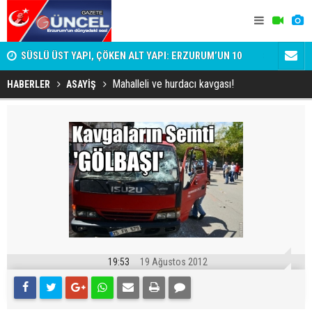
SÜSLÜ ÜST YAPI, ÇÖKEN ALT YAPI: ERZURUM’UN 10
Şehit ailel
DAKİKALIK GERÇEĞİ
Mahalleli ve hurdacı kavgası!
HABERLER
ASAYİŞ
19:53
19 Ağustos 2012