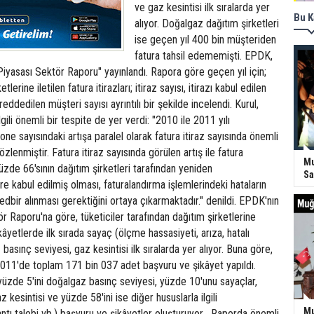
ve gaz kesintisi ilk sıralarda yer
Bu K
alıyor. Doğalgaz dağıtım şirketleri
ise geçen yıl 400 bin müşteriden
fatura tahsil edememişti. EPDK,
iyasası Sektör Raporu" yayınlandı. Rapora göre geçen yıl için;
lerine iletilen fatura itirazları; itiraz sayısı, itirazı kabul edilen
 reddedilen müşteri sayısı ayrıntılı bir şekilde incelendi. Kurul,
lgili önemli bir tespite de yer verdi: "2010 ile 2011 yılı
abone sayısındaki artışa paralel olarak fatura itiraz sayısında önemli
zlenmiştir. Fatura itiraz sayısında görülen artış ile fatura
Mu
 yüzde 66'sının dağıtım şirketleri tarafından yeniden
Sa
e kabul edilmiş olması, faturalandırma işlemlerindeki hataların
edbir alınması gerektiğini ortaya çıkarmaktadır." denildi. EPDK'nın
Raporu'na göre, tüketiciler tarafından dağıtım şirketlerine
âyetlerde ilk sırada sayaç (ölçme hassasiyeti, arıza, hatalı
asınç seviyesi, gaz kesintisi ilk sıralarda yer alıyor. Buna göre,
2011'de toplam 171 bin 037 adet başvuru ve şikâyet yapıldı.
 yüzde 5'ini doğalgaz basınç seviyesi, yüzde 10'unu sayaçlar,
 kesintisi ve yüzde 58'ini ise diğer hususlarla ilgili
Mu
antı talebi vb.) başvuru ve şikâyetler oluşturuyor . Raporda önemli