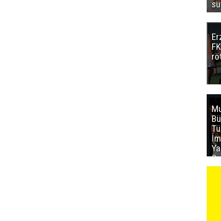
sü
Er
FK
rö
Mu
Bü
T
İm
Ya
Sa