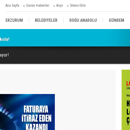
Ana Sayfa
Günün Haberleri
Arşiv
Sitene Ekle
ERZURUM
BELEDİYELER
DOĞU ANADOLU
GÜNDEM
kola!
SİYASET
AFAD/ SAVAŞ
SPOR
ıyor!
KÜLTÜR/SANAT//MAĞAZİN
BODRUM