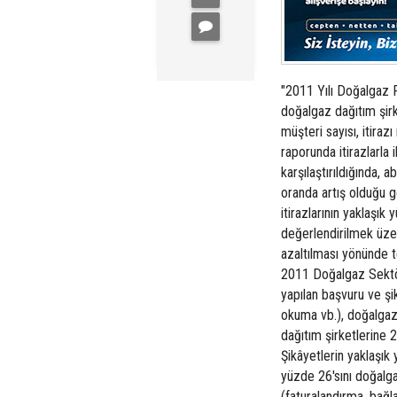
"2011 Yılı Doğalgaz P
doğalgaz dağıtım şirket
müşteri sayısı, itirazı
raporunda itirazlarla i
karşılaştırıldığında, 
oranda artış olduğu gö
itirazlarının yaklaşık
değerlendirilmek üzer
azaltılması yönünde t
2011 Doğalgaz Sektör 
yapılan başvuru ve şik
okuma vb.), doğalgaz b
dağıtım şirketlerine 
Şikâyetlerin yaklaşık
yüzde 26'sını doğalgaz
(faturalandırma, bağl