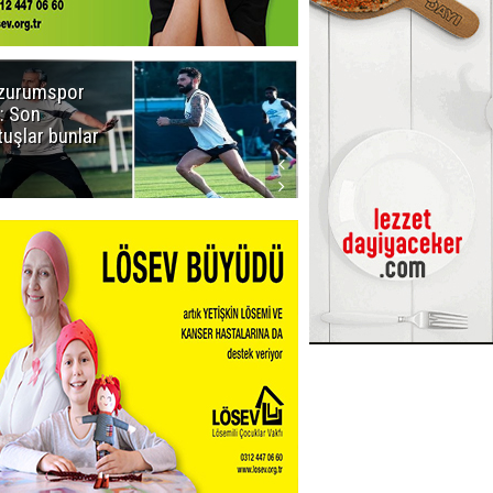
zurumspor
Naruman'dan
: Son
sempatik
tuşlar bunlar
mesaj