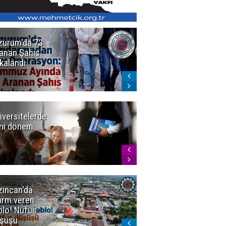
zurum'da 73
Bakan Gürlek
anan Şahıs
duyurdu! 7
kalandı
şirkete
kayyum atandı,
72 şüpheli
gözaltına
alındı
iversitelerde
Başkan
ni dönem
Sekmen'den
Tercih
Döneminde
Erzurum
Vurgusu
zincan'da
Meteoroloji
arm veren
uyardı!
blo! Nüfus
Doğu'ya yaz
şüşü
gelmeyecek