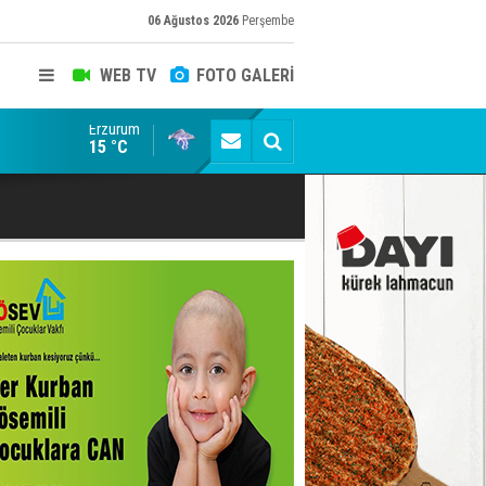
06 Ağustos 2026
Perşembe
WEB TV
FOTO GALERİ
Erzurum
Erzurumspor FK: Son rötuşlar bunlar
15 °C