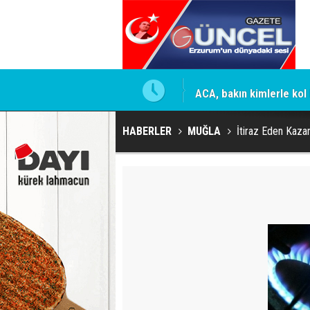
mesi için firmaya resmi talimat
ACA, bakın kimlerle kol 
HABERLER
MUĞLA
İtiraz Eden Kazan