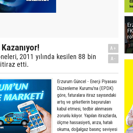
Er
FK
rö
n Kazanıyor!
A+
eleri, 2011 yılında kesilen 88 bin
A-
tiraz etti.
Erzurum Güncel - Enerji Piyasası
Düzenleme Kurumu'na (EPDK)
göre, faturalara itiraz sayısındaki
artış ve şirketlerin başvuruları
kabul etmesi, tedbir alınmasını
zorunlu kılıyor. Yapılan itirazlarda,
ölçme hassasiyeti, arıza, hatalı
okuma, doğalgaz basınç seviyesi