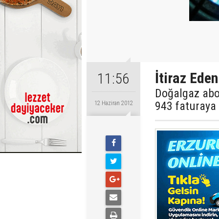
İtiraz Ede
11:56
Doğalgaz abon
943 faturaya i
12 Haziran 2012