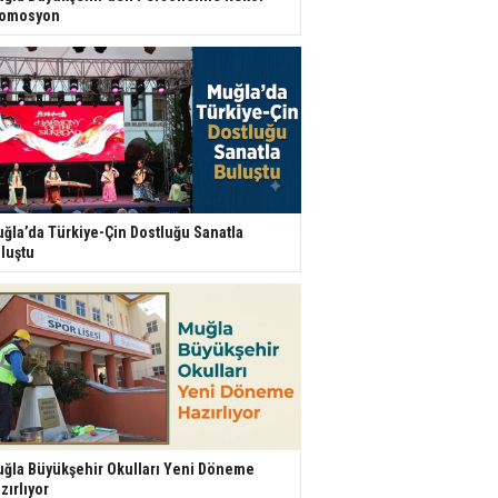
romosyon
ğla’da Türkiye-Çin Dostluğu Sanatla
luştu
ğla Büyükşehir Okulları Yeni Döneme
zırlıyor