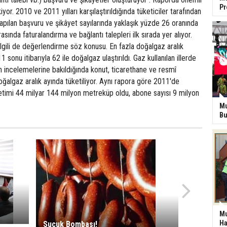
P
iyor. 2010 ve 2011 yılları karşılaştırıldığında tüketiciler tarafından
yapılan başvuru ve şikâyet sayılarında yaklaşık yüzde 26 oranında
rasında faturalandırma ve bağlantı talepleri ilk sırada yer alıyor.
ilgili de değerlendirme söz konusu. En fazla doğalgaz aralık
1 sonu itibarıyla 62 ile doğalgaz ulaştırıldı. Gaz kullanılan illerde
tim incelemelerine bakıldığında konut, ticarethane ve resmî
oğalgaz aralık ayında tüketiliyor. Aynı rapora göre 2011'de
timi 44 milyar 144 milyon metreküp oldu, abone sayısı 9 milyon
Mu
Bu
Mu
Ha
Sucuk Bombası!