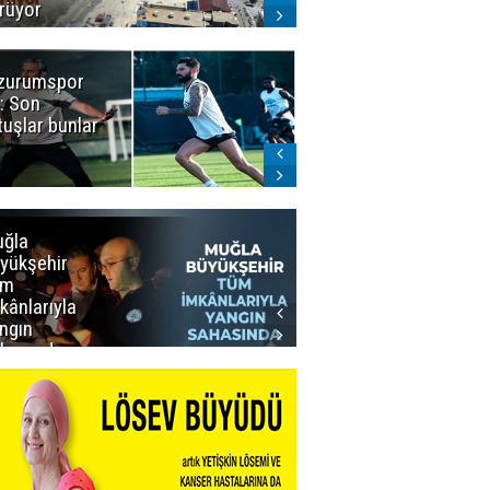
rüyor
zurumspor
Naruman'dan
: Son
sempatik
tuşlar bunlar
mesaj
ğla
Muğla
yükşehir
Büyükşehir’den
üm
Personeline
kânlarıyla
Rekor
ngın
Promosyon
hasında