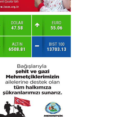
DOLAR
EURO
47.58
55.06
ALTIN
BIST 100
6508.81
13703.13