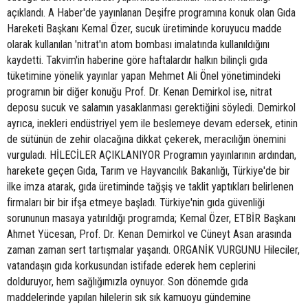
açıklandı. A Haber'de yayınlanan Deşifre programına konuk olan Gıda
Hareketi Başkanı Kemal Özer, sucuk üretiminde koruyucu madde
olarak kullanılan 'nitrat'ın atom bombası imalatında kullanıldığını
kaydetti. Takvim'in haberine göre haftalardır halkın bilinçli gıda
tüketimine yönelik yayınlar yapan Mehmet Ali Önel yönetimindeki
programın bir diğer konuğu Prof. Dr. Kenan Demirkol ise, nitrat
deposu sucuk ve salamın yasaklanması gerektiğini söyledi. Demirkol
ayrıca, inekleri endüstriyel yem ile beslemeye devam edersek, etinin
de sütünün de zehir olacağına dikkat çekerek, meracılığın önemini
vurguladı. HİLECİLER AÇIKLANIYOR Programın yayınlarının ardından,
harekete geçen Gıda, Tarım ve Hayvancılık Bakanlığı, Türkiye'de bir
ilke imza atarak, gıda üretiminde tağşiş ve taklit yaptıkları belirlenen
firmaları bir bir ifşa etmeye başladı. Türkiye'nin gıda güvenliği
sorununun masaya yatırıldığı programda; Kemal Özer, ETBİR Başkanı
Ahmet Yücesan, Prof. Dr. Kenan Demirkol ve Cüneyt Asan arasında
zaman zaman sert tartışmalar yaşandı. ORGANİK VURGUNU Hileciler,
vatandaşın gıda korkusundan istifade ederek hem ceplerini
dolduruyor, hem sağlığımızla oynuyor. Son dönemde gıda
maddelerinde yapılan hilelerin sık sık kamuoyu gündemine