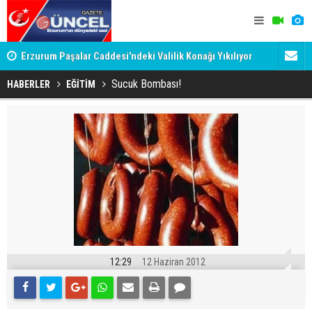
Erzurum Paşalar Caddesi'ndeki Valilik Konağı Yıkılıyor
Türkiye, S
mu?
anlaşmasın
Sucuk Bombası!
HABERLER
EĞİTİM
12:29
12 Haziran 2012