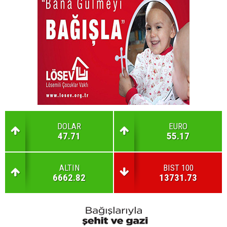
DOLAR
EURO
47.71
55.17
ALTIN
BIST 100
6662.82
13731.73