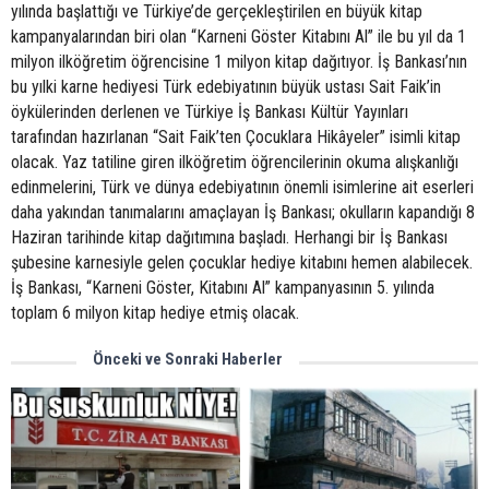
yılında başlattığı ve Türkiye’de gerçekleştirilen en büyük kitap
kampanyalarından biri olan “Karneni Göster Kitabını Al” ile bu yıl da 1
milyon ilköğretim öğrencisine 1 milyon kitap dağıtıyor. İş Bankası’nın
bu yılki karne hediyesi Türk edebiyatının büyük ustası Sait Faik’in
öykülerinden derlenen ve Türkiye İş Bankası Kültür Yayınları
tarafından hazırlanan “Sait Faik’ten Çocuklara Hikâyeler” isimli kitap
olacak. Yaz tatiline giren ilköğretim öğrencilerinin okuma alışkanlığı
edinmelerini, Türk ve dünya edebiyatının önemli isimlerine ait eserleri
daha yakından tanımalarını amaçlayan İş Bankası; okulların kapandığı 8
Haziran tarihinde kitap dağıtımına başladı. Herhangi bir İş Bankası
şubesine karnesiyle gelen çocuklar hediye kitabını hemen alabilecek.
İş Bankası, “Karneni Göster, Kitabını Al” kampanyasının 5. yılında
toplam 6 milyon kitap hediye etmiş olacak.
Önceki ve Sonraki Haberler