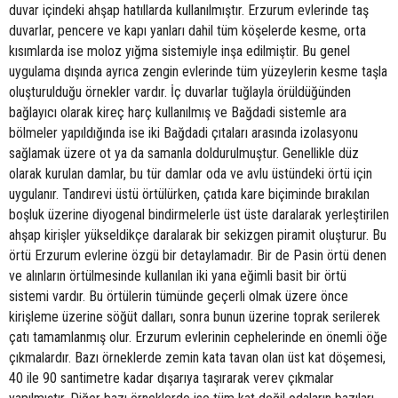
duvar içindeki ahşap hatıllarda kullanılmıştır. Erzurum evlerinde taş
duvarlar, pencere ve kapı yanları dahil tüm köşelerde kesme, orta
kısımlarda ise moloz yığma sistemiyle inşa edilmiştir. Bu genel
uygulama dışında ayrıca zengin evlerinde tüm yüzeylerin kesme taşla
oluşturulduğu örnekler vardır. İç duvarlar tuğlayla örüldüğünden
bağlayıcı olarak kireç harç kullanılmış ve Bağdadi sistemle ara
bölmeler yapıldığında ise iki Bağdadi çıtaları arasında izolasyonu
sağlamak üzere ot ya da samanla doldurulmuştur. Genellikle düz
olarak kurulan damlar, bu tür damlar oda ve avlu üstündeki örtü için
uygulanır. Tandırevi üstü örtülürken, çatıda kare biçiminde bırakılan
boşluk üzerine diyogenal bindirmelerle üst üste daralarak yerleştirilen
ahşap kirişler yükseldikçe daralarak bir sekizgen piramit oluşturur. Bu
örtü Erzurum evlerine özgü bir detaylamadır. Bir de Pasin örtü denen
ve alınların örtülmesinde kullanılan iki yana eğimli basit bir örtü
sistemi vardır. Bu örtülerin tümünde geçerli olmak üzere önce
kirişleme üzerine söğüt dalları, sonra bunun üzerine toprak serilerek
çatı tamamlanmış olur. Erzurum evlerinin cephelerinde en önemli öğe
çıkmalardır. Bazı örneklerde zemin kata tavan olan üst kat döşemesi,
40 ile 90 santimetre kadar dışarıya taşırarak verev çıkmalar