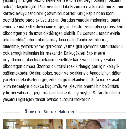
yapılmıştır. Diğer bazı örneklerde ise tüm kat değil odaların bazıları
sokağa taşırılmıştır. Plan şemasındaki Erzurum evi karakterini zemin
kattaki avluyu tandırevi çözümleri belirler. Giriş kapısından içeri
geçildiğinde önce avluya ulaşılır. Buradan yandaki mekanlara, tandır
evine ve üst katta divanhaneye geçilir. Tandır evinin plan şeması kare,
dikdörtgen ya da uzun dikdörtgen olabilir. Bu sonuncu tandır evinin
arkada olduğu durumlarda meydana gelir. Tandırevi, oturma,
dinlenme, yemek yeme gerekirse yatma gibi işlevlerin sürdürüldüğü
çok amaçlı kullanılan bir mekandır. En küçükleri 5x6 metre
boyutlarında olan bu mekanın genellikle kare ya da kareye yakın
dikdörtgen olması, üzerine oluşturulacak kırlangıç çatı için kolaylık
sağlamaktadır. Odalar, dolap, sedir ve ocaklarıyla Anadolu'nun diğer
yörelerindeki ilkelerin geçerli olduğu mekanlardır. Sofa ise karasal
iklim nedeniyle oldukça küçülmüş ve işlevinin önemli bir bölümünü
yitirmiş yalnızca geçit mekanı haline dönüşmüştür. Sofadaki günlük
yaşamla ilgili işlev tandır evinde sürdürülmektedir.
Önceki ve Sonraki Haberler