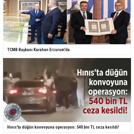
TCMB Başkanı Karahan Erzurum'da
Hınıs'ta düğün konvoyuna operasyon: 540 bin TL ceza kesildi!