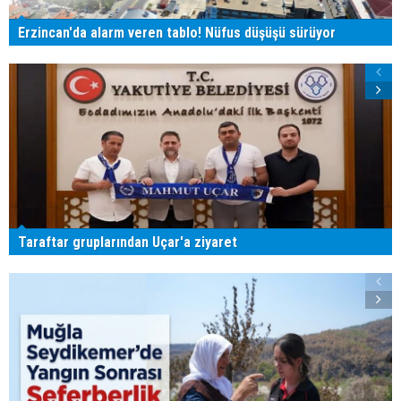
Erzincan'da alarm veren tablo! Nüfus düşüşü sürüyor
Taraftar gruplarından Uçar'a ziyaret