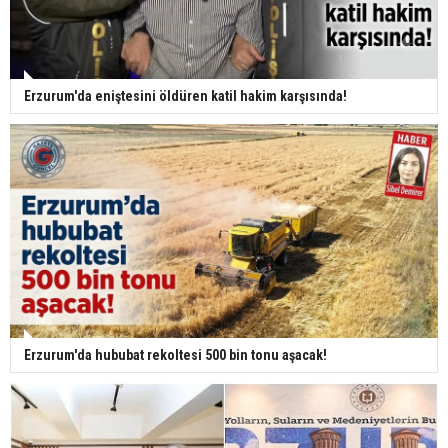
Erzurum'da eniştesini öldüren katil hakim karşısında!
Erzurum'da hububat rekoltesi 500 bin tonu aşacak!