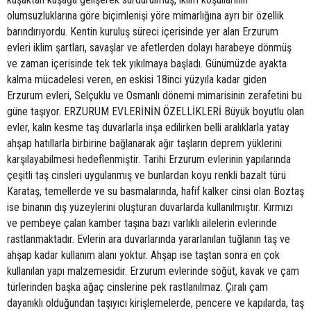
olumsuzluklarına göre biçimlenişi yöre mimarlığına ayrı bir özellik
barındırıyordu. Kentin kuruluş süreci içerisinde yer alan Erzurum
evleri iklim şartları, savaşlar ve afetlerden dolayı harabeye dönmüş
ve zaman içerisinde tek tek yıkılmaya başladı. Günümüzde ayakta
kalma mücadelesi veren, en eskisi 18inci yüzyıla kadar giden
Erzurum evleri, Selçuklu ve Osmanlı dönemi mimarisinin zerafetini bu
güne taşıyor. ERZURUM EVLERİNİN ÖZELLİKLERİ Büyük boyutlu olan
evler, kalın kesme taş duvarlarla inşa edilirken belli aralıklarla yatay
ahşap hatıllarla birbirine bağlanarak ağır taşların deprem yüklerini
karşılayabilmesi hedeflenmiştir. Tarihi Erzurum evlerinin yapılarında
çeşitli taş cinsleri uygulanmış ve bunlardan koyu renkli bazalt türü
Karataş, temellerde ve su basmalarında, hafif kalker cinsi olan Boztaş
ise binanın dış yüzeylerini oluşturan duvarlarda kullanılmıştır. Kırmızı
ve pembeye çalan kamber taşına bazı varlıklı ailelerin evlerinde
rastlanmaktadır. Evlerin ara duvarlarında yararlanılan tuğlanın taş ve
ahşap kadar kullanım alanı yoktur. Ahşap ise taştan sonra en çok
kullanılan yapı malzemesidir. Erzurum evlerinde söğüt, kavak ve çam
türlerinden başka ağaç cinslerine pek rastlanılmaz. Çıralı çam
dayanıklı olduğundan taşıyıcı kirişlemelerde, pencere ve kapılarda, taş