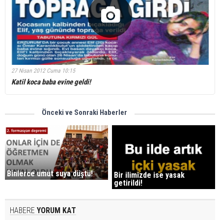
27 Nisan 2012 Cuma 10:15
Katil koca baba evine geldi!
Önceki ve Sonraki Haberler
Binlerce umut suya düştü!
Bir ilimizde ise yasak
getirildi!
HABERE
YORUM KAT