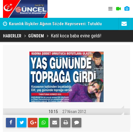
Karanlık İlişkiler Ağının Sözde Hayırseveri: Tutuklu
Dadaş'a Mil
Memet Aca Dosyası
Katil koca baba evine geldi!
HABERLER
GÜNDEM
10:15
27 Nisan 2012