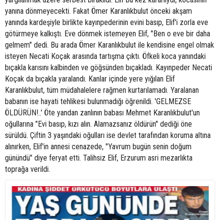
yanına dönmeyecekti. Fakat Ömer Karanlıkbulut önceki akşam
yanında kardeşiyle birlikte kayınpederinin evini basıp, Elif'i zorla eve
götürmeye kalkıştı. Eve dönmek istemeyen Elif, "Ben o eve bir daha
gelmem" dedi. Bu arada Ömer Karanlıkbulut ile kendisine engel olmak
isteyen Necati Koçak arasında tartışma çıktı. Öfkeli koca yanındaki
bıçakla karısını kalbinden ve göğsünden bıçakladı. Kayınpeder Necati
Koçak da bıçakla yaralandı. Kanlar içinde yere yığılan Elif
Karanlıkbulut, tüm müdahalelere rağmen kurtarılamadı. Yaralanan
babanın ise hayati tehlikesi bulunmadığı öğrenildi. 'GELMEZSE
ÖLDÜRÜN!..' Öte yandan zanlının babası Mehmet Karanlıkbulut'un
oğullarına "Evi basıp, kızı alın. Alamazsanız öldürün" dediği öne
sürüldü. Çiftin 3 yaşındaki oğulları ise devlet tarafından koruma altına
alınırken, Elif'in annesi cenazede, "Yavrum bugün senin doğum
günündü" diye feryat etti. Talihsiz Elif, Erzurum asri mezarlıkta
toprağa verildi.