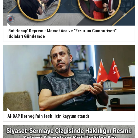
'Bot Hesap' Depremi: Memet Aca ve "Erzurum Cumhuriyeti"
İddiaları Gündemde
AHBAP Derneği'nin feshi için kayyum atandı