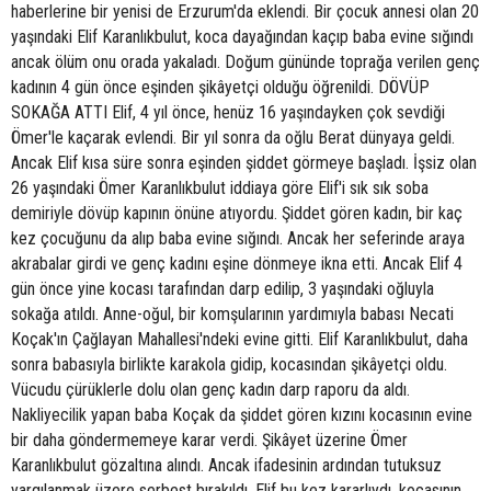
haberlerine bir yenisi de Erzurum'da eklendi. Bir çocuk annesi olan 20
yaşındaki Elif Karanlıkbulut, koca dayağından kaçıp baba evine sığındı
ancak ölüm onu orada yakaladı. Doğum gününde toprağa verilen genç
kadının 4 gün önce eşinden şikâyetçi olduğu öğrenildi. DÖVÜP
SOKAĞA ATTI Elif, 4 yıl önce, henüz 16 yaşındayken çok sevdiği
Ömer'le kaçarak evlendi. Bir yıl sonra da oğlu Berat dünyaya geldi.
Ancak Elif kısa süre sonra eşinden şiddet görmeye başladı. İşsiz olan
26 yaşındaki Ömer Karanlıkbulut iddiaya göre Elif'i sık sık soba
demiriyle dövüp kapının önüne atıyordu. Şiddet gören kadın, bir kaç
kez çocuğunu da alıp baba evine sığındı. Ancak her seferinde araya
akrabalar girdi ve genç kadını eşine dönmeye ikna etti. Ancak Elif 4
gün önce yine kocası tarafından darp edilip, 3 yaşındaki oğluyla
sokağa atıldı. Anne-oğul, bir komşularının yardımıyla babası Necati
Koçak'ın Çağlayan Mahallesi'ndeki evine gitti. Elif Karanlıkbulut, daha
sonra babasıyla birlikte karakola gidip, kocasından şikâyetçi oldu.
Vücudu çürüklerle dolu olan genç kadın darp raporu da aldı.
Nakliyecilik yapan baba Koçak da şiddet gören kızını kocasının evine
bir daha göndermemeye karar verdi. Şikâyet üzerine Ömer
Karanlıkbulut gözaltına alındı. Ancak ifadesinin ardından tutuksuz
yargılanmak üzere serbest bırakıldı. Elif bu kez kararlıydı, kocasının