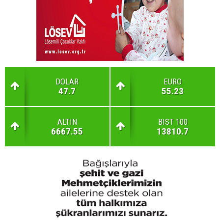
DOLAR
EURO
47.7
55.23
ALTIN
BIST 100
6667.55
13810.7