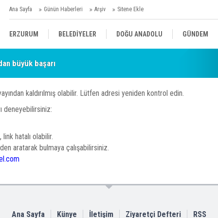
Ana Sayfa
Günün Haberleri
Arşiv
Sitene Ekle
ERZURUM
BELEDİYELER
DOĞU ANADOLU
GÜNDEM
dan büyük başarı
SİYASET
AFAD/ SAVAŞ
SPOR
yayından kaldırılmış olabilir. Lütfen adresi yeniden kontrol edin.
KÜLTÜR/SANAT//MAĞAZİN
BODRUM
 deneyebilirsiniz:
link hatalı olabilir.
den aratarak bulmaya çalışabilirsiniz.
el.com
Ana Sayfa
Künye
İletişim
Ziyaretçi Defteri
RSS