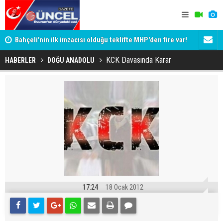
Bahçeli'nin ilk imzacısı olduğu teklifte MHP'den fire var!
Siyaset-Se
İşte imzalamayan o isim
Altınok ve K
KCK Davasında Karar
HABERLER
DOĞU ANADOLU
17:24
18 Ocak 2012