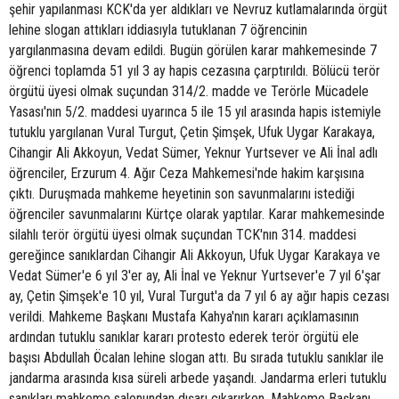
şehir yapılanması KCK'da yer aldıkları ve Nevruz kutlamalarında örgüt
lehine slogan attıkları iddiasıyla tutuklanan 7 öğrencinin
yargılanmasına devam edildi. Bugün görülen karar mahkemesinde 7
öğrenci toplamda 51 yıl 3 ay hapis cezasına çarptırıldı. Bölücü terör
örgütü üyesi olmak suçundan 314/2. madde ve Terörle Mücadele
Yasası'nın 5/2. maddesi uyarınca 5 ile 15 yıl arasında hapis istemiyle
tutuklu yargılanan Vural Turgut, Çetin Şimşek, Ufuk Uygar Karakaya,
Cihangir Ali Akkoyun, Vedat Sümer, Yeknur Yurtsever ve Ali İnal adlı
öğrenciler, Erzurum 4. Ağır Ceza Mahkemesi'nde hakim karşısına
çıktı. Duruşmada mahkeme heyetinin son savunmalarını istediği
öğrenciler savunmalarını Kürtçe olarak yaptılar. Karar mahkemesinde
silahlı terör örgütü üyesi olmak suçundan TCK'nın 314. maddesi
gereğince sanıklardan Cihangir Ali Akkoyun, Ufuk Uygar Karakaya ve
Vedat Sümer'e 6 yıl 3'er ay, Ali İnal ve Yeknur Yurtsever'e 7 yıl 6'şar
ay, Çetin Şimşek'e 10 yıl, Vural Turgut'a da 7 yıl 6 ay ağır hapis cezası
verildi. Mahkeme Başkanı Mustafa Kahya'nın kararı açıklamasının
ardından tutuklu sanıklar kararı protesto ederek terör örgütü ele
başısı Abdullah Öcalan lehine slogan attı. Bu sırada tutuklu sanıklar ile
jandarma arasında kısa süreli arbede yaşandı. Jandarma erleri tutuklu
sanıkları mahkeme salonundan dışarı çıkarırken, Mahkeme Başkanı