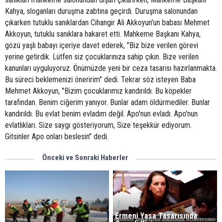
Kahya, sloganları duruşma zabtına geçirdi. Duruşma salonundan
çıkarken tutuklu sanıklardan Cihangir Ali Akkoyun'un babası Mehmet
Akkoyun, tutuklu sanıklara hakaret etti. Mahkeme Başkanı Kahya,
gözü yaşlı babayı içeriye davet ederek, "Biz bize verilen görevi
yerine getirdik. Lütfen siz çocuklarınıza sahip çıkın. Bize verilen
kanunları uyguluyoruz. Önümüzde yeni bir ceza tasarısı hazırlanmakta.
Bu süreci beklemenizi öneririm" dedi. Tekrar söz isteyen Baba
Mehmet Akkoyun, "Bizim çocuklarımız kandırıldı. Bu köpekler
tarafından. Benim ciğerim yanıyor. Bunlar adam öldürmediler. Bunlar
kandırıldı. Bu evlat benim evladım değil. Apo'nun evladı. Apo'nun
evlatlıkları. Size saygı gösteriyorum, Size teşekkür ediyorum.
Gitsinler Apo onları beslesin" dedi.
Önceki ve Sonraki Haberler
Ermeni Yasa Tasarısında