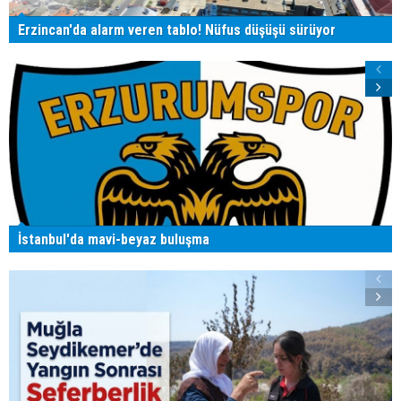
Erzincan'da alarm veren tablo! Nüfus düşüşü sürüyor
İstanbul'da mavi-beyaz buluşma