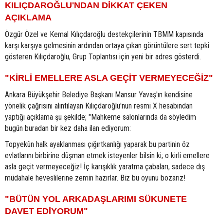
KILIÇDAROĞLU'NDAN DİKKAT ÇEKEN
AÇIKLAMA
Özgür Özel ve Kemal Kılıçdaroğlu destekçilerinin TBMM kapısında
karşı karşıya gelmesinin ardından ortaya çıkan görüntülere sert tepki
gösteren Kılıçdaroğlu, Grup Toplantısı için yeni bir adres gösterdi.
"KİRLİ EMELLERE ASLA GEÇİT VERMEYECEĞİZ"
Ankara Büyükşehir Belediye Başkanı Mansur Yavaş'ın kendisine
yönelik çağrısını alıntılayan Kılıçdaroğlu'nun resmi X hesabından
yaptığı açıklama şu şekilde; "Mahkeme salonlarında da söyledim
bugün buradan bir kez daha ilan ediyorum:
Topyekün halk ayaklanması çığırtkanlığı yaparak bu partinin öz
evlatlarını birbirine düşman etmek isteyenler bilsin ki; o kirli emellere
asla geçit vermeyeceğiz! İç karışıklık yaratma çabaları, sadece dış
müdahale heveslilerine zemin hazırlar. Biz bu oyunu bozarız!
"BÜTÜN YOL ARKADAŞLARIMI SÜKUNETE
DAVET EDİYORUM"