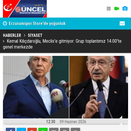
Erzurumspor Store'de yoğunluk
Adalet Bak
Böyle bir 
HABERLER
SİYASET
Kemal Kılıçdaroğlu, Meclis'e gitmiyor: Grup toplantımız 14.00'te
genel merkezde
12:30
09 Haziran 2026