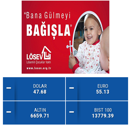
DOLAR
EURO
47.68
55.13
ALTIN
BIST 100
6659.71
13779.39