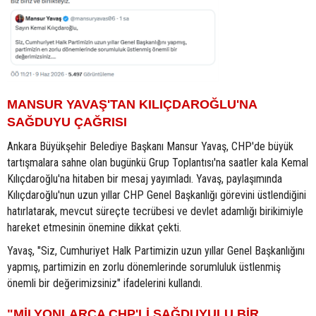
MANSUR YAVAŞ'TAN KILIÇDAROĞLU'NA
SAĞDUYU ÇAĞRISI
Ankara Büyükşehir Belediye Başkanı Mansur Yavaş, CHP'de büyük
tartışmalara sahne olan bugünkü Grup Toplantısı'na saatler kala Kemal
Kılıçdaroğlu'na hitaben bir mesaj yayımladı. Yavaş, paylaşımında
Kılıçdaroğlu'nun uzun yıllar CHP Genel Başkanlığı görevini üstlendiğini
hatırlatarak, mevcut süreçte tecrübesi ve devlet adamlığı birikimiyle
hareket etmesinin önemine dikkat çekti.
Yavaş, "Siz, Cumhuriyet Halk Partimizin uzun yıllar Genel Başkanlığını
yapmış, partimizin en zorlu dönemlerinde sorumluluk üstlenmiş
önemli bir değerimizsiniz" ifadelerini kullandı.
"MİLYONLARCA CHP'Lİ SAĞDUYULU BİR