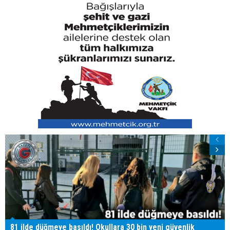
81 ilde düğmeye basıldı! Okullara 30 bin yeni güvenlik