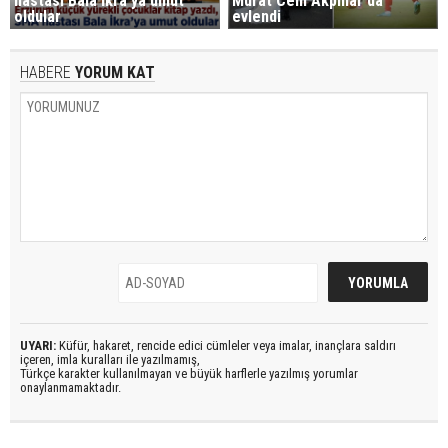
hastası Bala İkra'ya umut
Murat Cem Akpınar da
oldular
evlendi
HABERE
YORUM KAT
UYARI:
Küfür, hakaret, rencide edici cümleler veya imalar, inançlara saldırı
içeren, imla kuralları ile yazılmamış,
Türkçe karakter kullanılmayan ve büyük harflerle yazılmış yorumlar
onaylanmamaktadır.