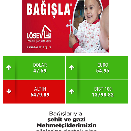
DOLAR
EURO
47.59
54.95
ALTIN
BIST 100
6479.89
13798.82