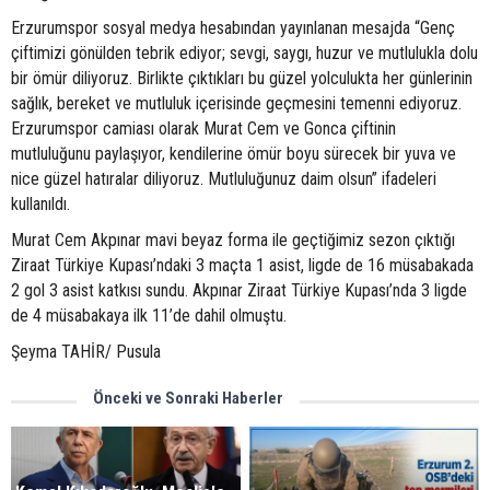
Erzurumspor sosyal medya hesabından yayınlanan mesajda “Genç
çiftimizi gönülden tebrik ediyor; sevgi, saygı, huzur ve mutlulukla dolu
bir ömür diliyoruz. Birlikte çıktıkları bu güzel yolculukta her günlerinin
sağlık, bereket ve mutluluk içerisinde geçmesini temenni ediyoruz.
Erzurumspor camiası olarak Murat Cem ve Gonca çiftinin
mutluluğunu paylaşıyor, kendilerine ömür boyu sürecek bir yuva ve
nice güzel hatıralar diliyoruz. Mutluluğunuz daim olsun” ifadeleri
kullanıldı.
Murat Cem Akpınar mavi beyaz forma ile geçtiğimiz sezon çıktığı
Ziraat Türkiye Kupası’ndaki 3 maçta 1 asist, ligde de 16 müsabakada
2 gol 3 asist katkısı sundu. Akpınar Ziraat Türkiye Kupası’nda 3 ligde
de 4 müsabakaya ilk 11’de dahil olmuştu.
Şeyma TAHİR/ Pusula
Önceki ve Sonraki Haberler