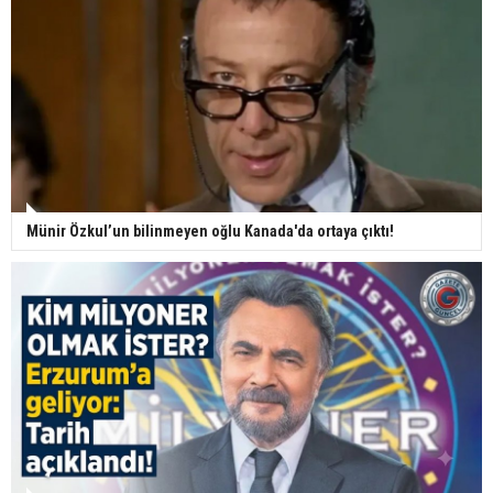
Münir Özkul’un bilinmeyen oğlu Kanada'da ortaya çıktı!