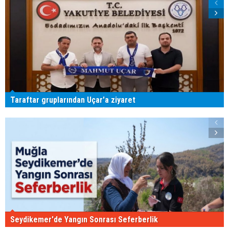
Taraftar gruplarından Uçar'a ziyaret
Seydikemer'de Yangın Sonrası Seferberlik