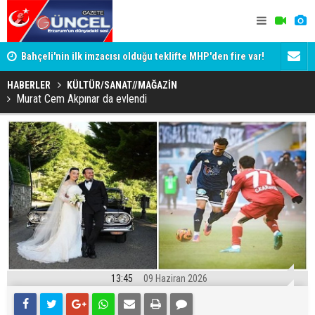
Bahçeli'nin ilk imzacısı olduğu teklifte MHP'den fire var!
Siyaset-Se
İşte imzalamayan o isim
Altınok ve K
HABERLER
KÜLTÜR/SANAT//MAĞAZİN
Murat Cem Akpınar da evlendi
13:45
09 Haziran 2026