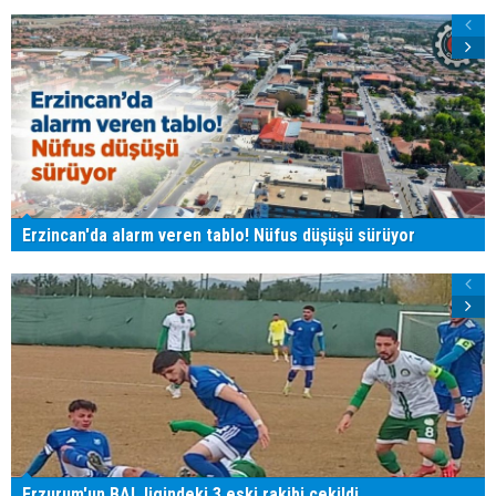
Erzincan'da alarm veren tablo! Nüfus düşüşü sürüyor
Erzurum'un BAL ligindeki 3 eski rakibi çekildi