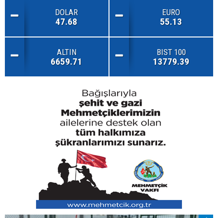
DOLAR
EURO
47.68
55.13
ALTIN
BIST 100
6659.71
13779.39