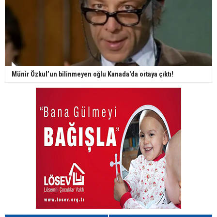
Münir Özkul’un bilinmeyen oğlu Kanada'da ortaya çıktı!