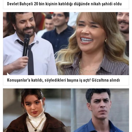
Devlet Bahçeli 20 bin kişinin katıldığı düğünde nikah şahidi oldu
Konuşanlar'a katıldı, söyledikleri başına iş açtı! Gözaltına alındı