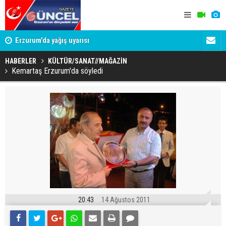
Erzurum'da yağış uyarısı
Erzurum Em
HABERLER
KÜLTÜR/SANAT//MAĞAZİN
Kemartaş Erzurum'da söyledi
20:43
14 Ağustos 2011