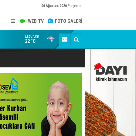
06 Ağustos 2026
Perşembe
WEB TV
FOTO GALERİ
Erzurum
ADALET BAKANI AKIN GÜRLEK'E AÇIK İHBAR! BAKIRC
22 °C