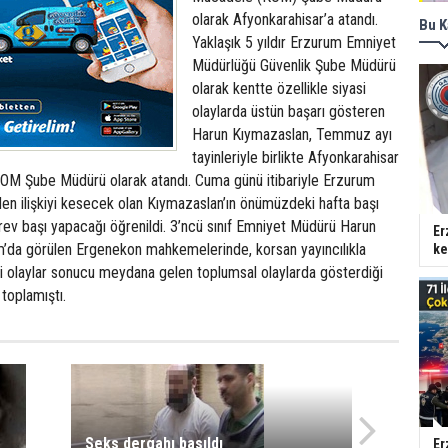
olarak Afyonkarahisar’a atandı.
Bu K
Yaklaşık 5 yıldır Erzurum Emniyet
Müdürlüğü Güvenlik Şube Müdürü
olarak kentte özellikle siyasi
olaylarda üstün başarı gösteren
Harun Kıymazaslan, Temmuz ayı
tayinleriyle birlikte Afyonkarahisar
OM Şube Müdürü olarak atandı. Cuma günü itibariyle Erzurum
n ilişkiyi kesecek olan Kıymazaslan’ın önümüzdeki hafta başı
rev başı yapacağı öğrenildi. 3’ncü sınıf Emniyet Müdürü Harun
Er
’da görülen Ergenekon mahkemelerinde, korsan yayıncılıkla
ke
 olaylar sonucu meydana gelen toplumsal olaylarda gösterdiği
 toplamıştı.
Seks dergahı basıldı
Er