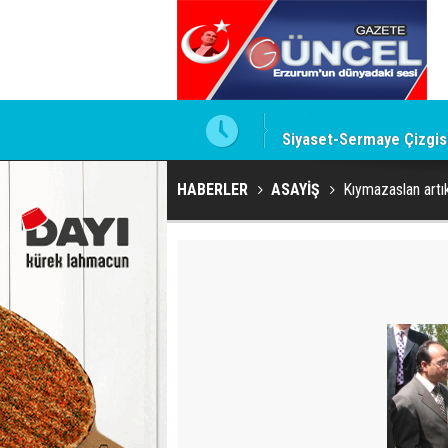
te imzalamayan o isim
Siyaset-Sermaye Çizgisin
HABERLER
ASAYİŞ
Kıymazaslan art