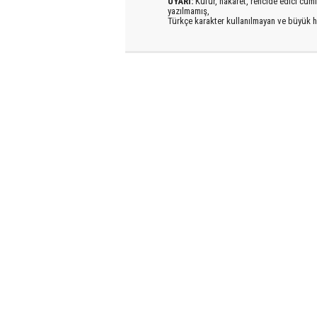
UYARI:
Küfür, hakaret, rencide edici cümlel
yazılmamış,
Türkçe karakter kullanılmayan ve büyük h