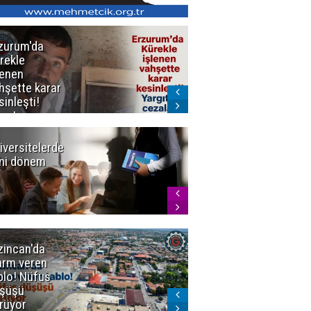
zurum'da
Erzurum dâhil
rekle
Çok Sayıda
lenen
İlde
hşette karar
Uyuşturucuya
sinleşti!
Darbe
rgıtay
zaları onadı
iversitelerde
Başkan
ni dönem
Sekmen'den
Tercih
Döneminde
Erzurum
Vurgusu
zincan'da
Meteoroloji
arm veren
uyardı!
blo! Nüfus
Doğu'ya yaz
şüşü
gelmeyecek
rüyor