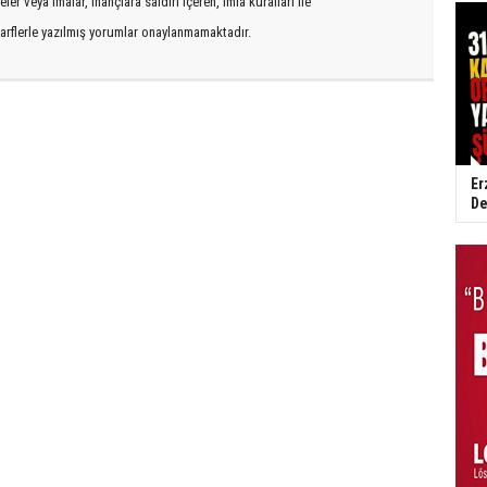
er veya imalar, inançlara saldırı içeren, imla kuralları ile
arflerle yazılmış yorumlar onaylanmamaktadır.
Er
De