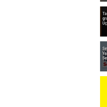
Ta
gr
Uç
Se
Ya
Se