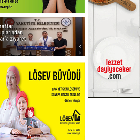
raftar
Ligde yeni
uplarından
sezon
ar'a ziyaret
başlıyor! İlk
düdük Bolu'da
çalacak