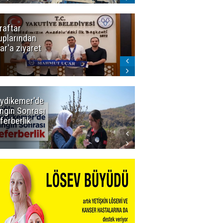
raftar
Ligde yeni
uplarından
sezon
ar'a ziyaret
başlıyor! İlk
düdük Bolu'da
çalacak
ydikemer'de
Muğla
ngın Sonrası
Büyükşehir
ferberlik
Tüm
İmkânlarıyla
Yangın
Sahasında