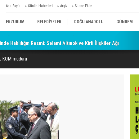
Ana Sayfa
Günün Haberleri
Arşiv
Sitene Ekle
ERZURUM
BELEDİYELER
DOĞU ANADOLU
GÜNDEM
de Haklılığın Resmi: Selami Altınok ve Kirli İlişkiler Ağı
SİYASET
AFAD/ SAVAŞ
SPOR
ık KOM müdürü
KÜLTÜR/SANAT//MAĞAZİN
BODRUM