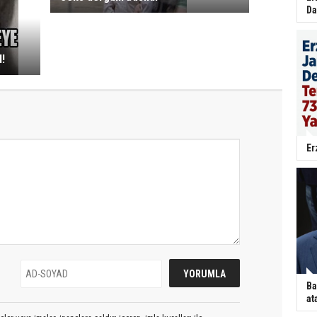
Da
!
Er
Ba
at