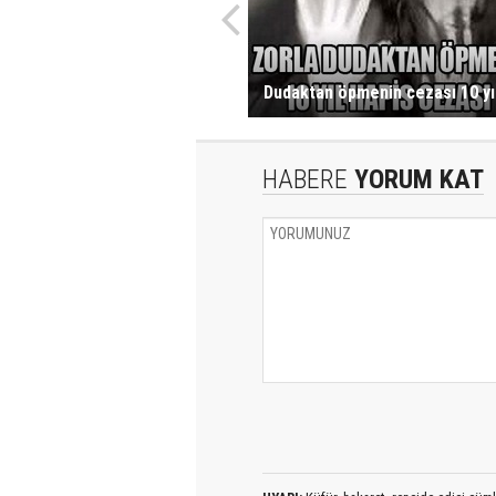
Dudaktan öpmenin cezası 10 yıl
HABERE
YORUM KAT