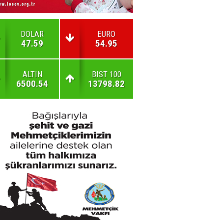
DOLAR
EURO
47.59
54.95
ALTIN
BIST 100
6500.54
13798.82