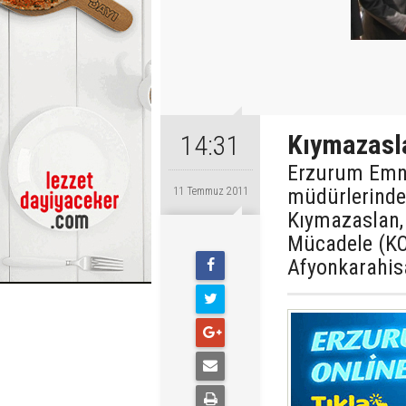
Kıymazasl
14:31
Erzurum Emni
müdürlerinde
11 Temmuz 2011
Kıymazaslan, 
Mücadele (K
Afyonkarahisa