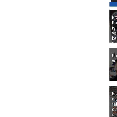
Er
Kü
iş
va
ke
Ya
ce
Ün
ye
Er
al
ta
dü
sü