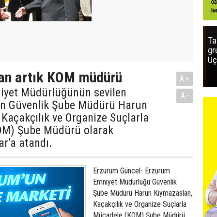
Ta
gr
Uç
an artık KOM müdürü
A+
yet Müdürlüğünün sevilen
A-
n Güvenlik Şube Müdürü Harun
Kaçakçılık ve Organize Suçlarla
OM) Şube Müdürü olarak
r’a atandı.
Erzurum Güncel- Erzurum
Emniyet Müdürlüğü Güvenlik
Şube Müdürü Harun Kıymazaslan,
Kaçakçılık ve Organize Suçlarla
Mücadele (KOM) Şube Müdürü