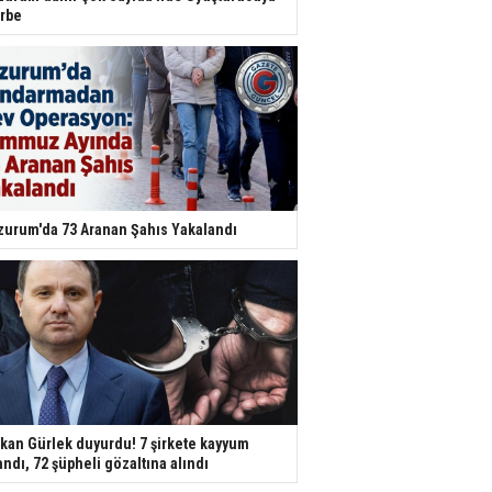
rbe
zurum'da 73 Aranan Şahıs Yakalandı
kan Gürlek duyurdu! 7 şirkete kayyum
andı, 72 şüpheli gözaltına alındı