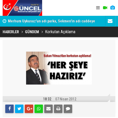
Merhum Uykusuz'un adı parka, Sekmen'in adı caddeye
Konuşanlar'
verildi
Gözaltına a
Korkutan Açıklama
HABERLER
GÜNDEM
18:32
07 Nisan 2012