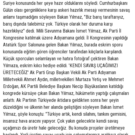
Suriye konusunda her şeye hazır olduklarını söyledi. Cumhurbaşkanı
Gülün olası gerginliklere karşı askeri hazırlık mesajı vermesinin savaş
anlamı taşımadığını söyleyen Bakan Yılmaz, "Biz barış taraftarıyız,
barış dışında talebimiz yok. Türkiye olarak her duruma karşı
hazırlıklıyız" dedi. Milli Savunma Bakanı İsmet Yılmaz, Ak Parti İl
Kongresine katılmak üzere Adıyamana geldi. İl Kongresinin yapıldığı
Atatürk Spor Salonuna gelen Bakan Yılmaz, burada eskrim sporu
konusunda eğitim gören öğrenciler tarafından kılıçlarla karşılandı.
Küçük sporcuları selamlayan ve hatıra fotoğraf çektiren Bakan
Yılmaza, eskrim kılıcı hediye edildi. 'KENDİ SAVAŞ UÇAĞIMIZI
ÜRETECEĞİZ' Ak Parti Grup Başkan Vekili Ak Parti Adıyaman
Milletvekili Ahmet Aydın, milletvekilleri Murtaza Yetiş ve Mehmet
Erdoğan, AK Partili Belediye Başkanı Necip Büyükaslanın katıldığı
kongrede kürsüye çıkan Bakan Yılmaz, hükümetin yaptığı çalışmaları
anlattı. Ak Partinin Türkiyede iktidara geldikten sonra her şeyin
düzeldiğini ve ülkenin her alanda geliştiğini söyleyen Bakan İsmet
Yılmaz, şöyle konuştu: "Türkiye artık, kendi silahını, tankını gemisini,
insansız hava aracını yapıyor. Çok yakın gelecekte kendi savaş
uçağımızı da üretir hale geleceğiz. Bu konuda projeler üretilmeye
başlandı. Yerli üretim savaş uçağı için çalışmalarımız aralıksız olarak