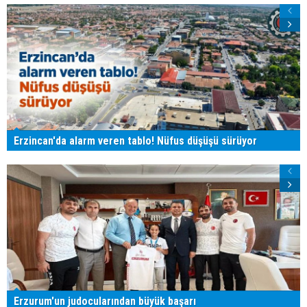
Erzincan'da alarm veren tablo! Nüfus düşüşü sürüyor
Erzurum'un judocularından büyük başarı