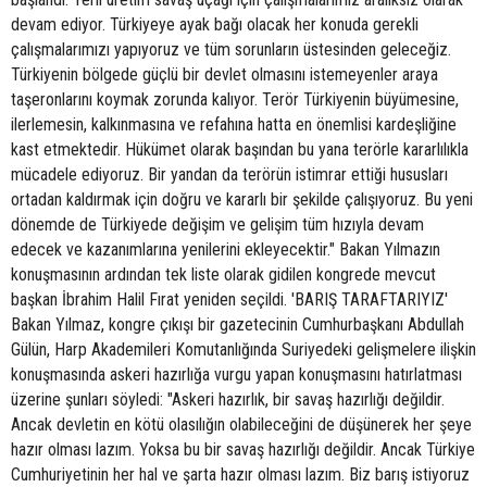
devam ediyor. Türkiyeye ayak bağı olacak her konuda gerekli
çalışmalarımızı yapıyoruz ve tüm sorunların üstesinden geleceğiz.
Türkiyenin bölgede güçlü bir devlet olmasını istemeyenler araya
taşeronlarını koymak zorunda kalıyor. Terör Türkiyenin büyümesine,
ilerlemesin, kalkınmasına ve refahına hatta en önemlisi kardeşliğine
kast etmektedir. Hükümet olarak başından bu yana terörle kararlılıkla
mücadele ediyoruz. Bir yandan da terörün istimrar ettiği hususları
ortadan kaldırmak için doğru ve kararlı bir şekilde çalışıyoruz. Bu yeni
dönemde de Türkiyede değişim ve gelişim tüm hızıyla devam
edecek ve kazanımlarına yenilerini ekleyecektir." Bakan Yılmazın
konuşmasının ardından tek liste olarak gidilen kongrede mevcut
başkan İbrahim Halil Fırat yeniden seçildi. 'BARIŞ TARAFTARIYIZ'
Bakan Yılmaz, kongre çıkışı bir gazetecinin Cumhurbaşkanı Abdullah
Gülün, Harp Akademileri Komutanlığında Suriyedeki gelişmelere ilişkin
konuşmasında askeri hazırlığa vurgu yapan konuşmasını hatırlatması
üzerine şunları söyledi: "Askeri hazırlık, bir savaş hazırlığı değildir.
Ancak devletin en kötü olasılığın olabileceğini de düşünerek her şeye
hazır olması lazım. Yoksa bu bir savaş hazırlığı değildir. Ancak Türkiye
Cumhuriyetinin her hal ve şarta hazır olması lazım. Biz barış istiyoruz