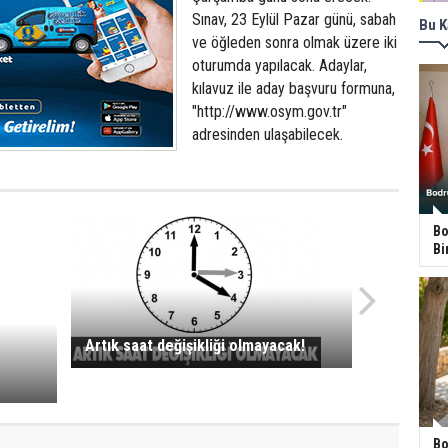
Sınav, 23 Eylül Pazar günü, sabah
Bu K
ve öğleden sonra olmak üzere iki
oturumda yapılacak. Adaylar,
kılavuz ile aday başvuru formuna,
"http://www.osym.gov.tr"
adresinden ulaşabilecek.
Bo
Bi
Artık saat değişikliği olmayacak!
Bo