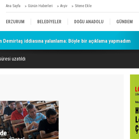
Ana Sayfa
Günün Haberleri
Arşiv
Sitene Ekle
ERZURUM
BELEDİYELER
DOĞU ANADOLU
GÜNDEM
n Demirtaş iddiasına yalanlama: Böyle bir açıklama yapmadım
SİYASET
AFAD/ SAVAŞ
SPOR
resi uzatıldı
KÜLTÜR/SANAT//MAĞAZİN
BODRUM