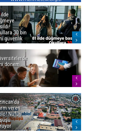
 ilde
Erzurum'da
üğmeye
Kürekle
sıldı!
işlenen
ullara 30 bin
vahşette karar
ni güvenlik
kesinleşti!
revlisi
Yargıtay
cezaları onadı
iversitelerde
Başkan
ni dönem
Sekmen'den
Tercih
Döneminde
Erzurum
Vurgusu
zincan'da
Meteoroloji
arm veren
uyardı!
blo! Nüfus
Doğu'ya yaz
şüşü
gelmeyecek
rüyor