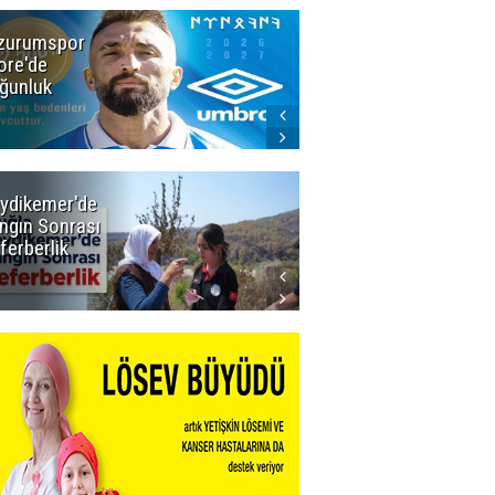
zurumspor
Dadaş 2.hafta
ore'de
Galatasaray'ı
ğunluk
konuk edecek
ydikemer'de
Muğla
ngın Sonrası
Büyükşehir
ferberlik
Tüm
İmkânlarıyla
Yangın
Sahasında