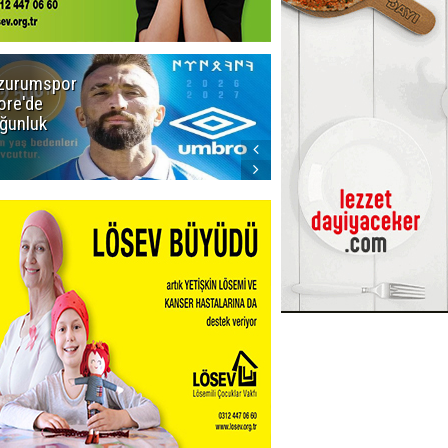
zurumspor
Adalet Bakanı
ore'de
Gürlek'ten
ğunluk
Demirtaş
iddiasına
yalanlama:
Böyle bir
açıklama
yapmadım