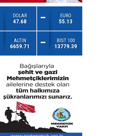
DOLAR
EURO
47.68
55.13
ALTIN
BIST 100
6659.71
13779.39