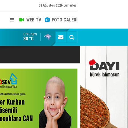
08 Ağustos 2026
Cumartesi
WEB TV
FOTO GALERİ
Erzurum
Dadaş 2.hafta Galatasaray'ı konuk edecek
30 °C