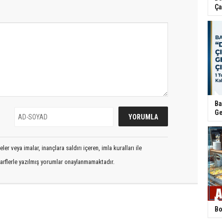
Ça
Ba
Ge
er veya imalar, inançlara saldırı içeren, imla kuralları ile
arflerle yazılmış yorumlar onaylanmamaktadır.
Bo