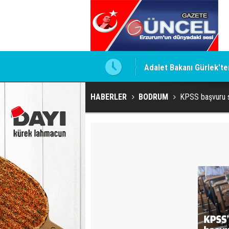
Adalet Bakanı Gürlek'te
HABERLER
BODRUM
KPSS başvuru sü