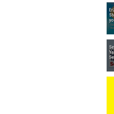
Er
St
yo
Se
Ya
Se