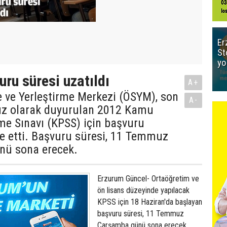
Er
St
yo
ru süresi uzatıldı
A+
 ve Yerleştirme Merkezi (ÖSYM), son
A-
z olarak duyurulan 2012 Kamu
me Sınavı (KPSS) için başvuru
ze etti. Başvuru süresi, 11 Temmuz
nü sona erecek.
Erzurum Güncel- Ortaöğretim ve
ön lisans düzeyinde yapılacak
KPSS için 18 Haziran'da başlayan
başvuru süresi, 11 Temmuz
Çarşamba günü sona erecek.