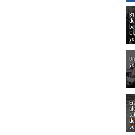
81
d
ba
Ok
ye
gö
Ün
ye
Er
al
ta
dü
sü