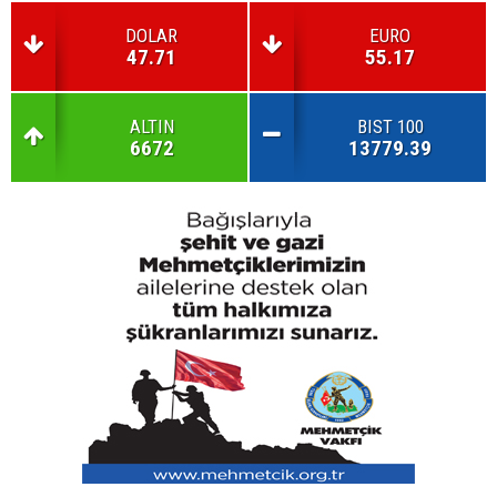
DOLAR
EURO
47.71
55.17
ALTIN
BIST 100
6672
13779.39