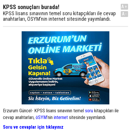
KPSS sonuçları burada!
A+
KPSS lisans sınavının temel soru kitapçıkları ile cevap
A-
anahtarları, ÖSYM’nin internet sitesinde yayımlandı.
Erzurum Güncel- KPSS lisans sınavının temel
soru
kitapçıkları ile
cevap anahtarları,
öSYM
’nin
internet
sitesinde yayımlandı.
Soru ve cevaplar için
tıklayınız