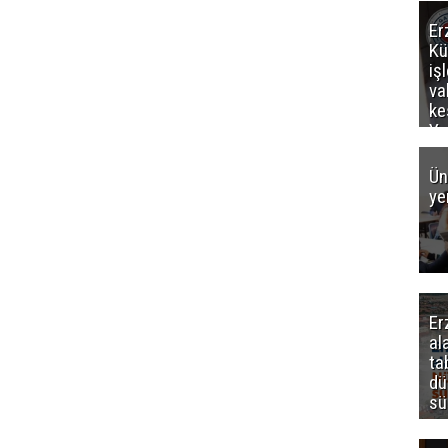
Er
Kü
iş
va
ke
Ya
ce
Ün
ye
Er
al
ta
dü
sü