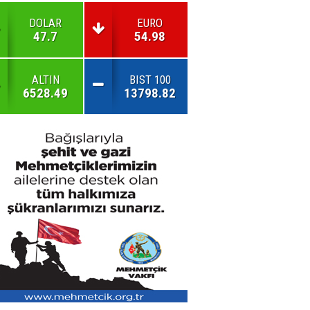
DOLAR
EURO
47.7
54.98
ALTIN
BIST 100
6528.49
13798.82