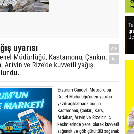
Ta
gr
Uç
ğış uyarısı
A+
Genel Müdürlüğü, Kastamonu, Çankırı,
A-
, Artvin ve Rize'de kuvvetli yağış
ulundu.
Erzurum Güncel- Meteoroloji
Genel Müdürlüğü'nden yapılan
yazılı açıklamada bugün
Kastamonu, Çankırı, Kars,
Ardahan, Artvin ve Rize'nin iç
kesimlerinde yerel olarak kuvvetli
sağanak ve gök gürültülü sağanak