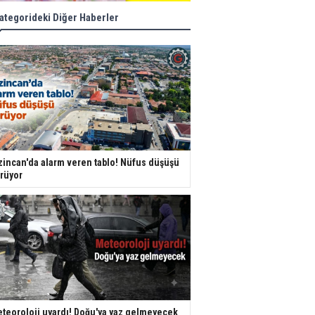
ategorideki Diğer Haberler
zincan'da alarm veren tablo! Nüfus düşüşü
rüyor
teoroloji uyardı! Doğu'ya yaz gelmeyecek