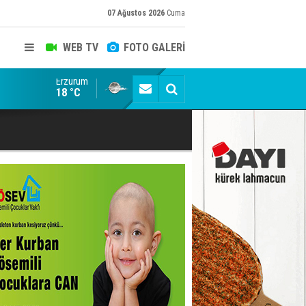
07 Ağustos 2026
Cuma
WEB TV
FOTO GALERİ
Erzurum
Siyaset-Sermaye Çizgisinde Haklılığın Resmi: Selami Al
18 °C