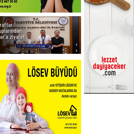
raftar
Ligde yeni
uplarından
sezon
ar'a ziyaret
başlıyor! İlk
düdük Bolu'da
çalacak