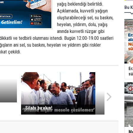
yağış beklendiği belirtildi.
Bu K
Açıklamada, kuvvetli yağışın
oluşturabileceği sel, su baskını,
heyelan, yıldırım, dolu, yağış
anında kuvvetli rüzgar gibi
dikkatli ve tedbirli olunması istendi. Bugün 12.00-19.00 saatleri
şların ani sel, su baskını, heyelan ve yıldırım gibi riskler
kat çekildi.
Er
sü
Silahı bırakın!
Me