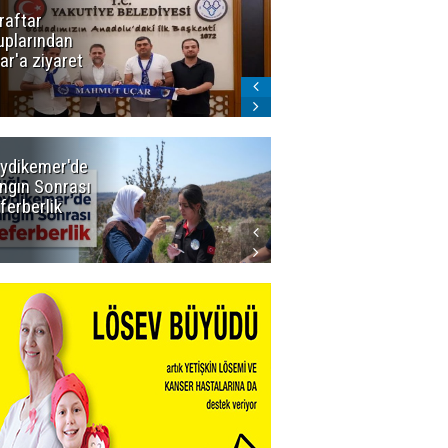
raftar
Ligde yeni
uplarından
sezon
ar'a ziyaret
başlıyor! İlk
düdük Bolu'da
çalacak
ydikemer'de
Muğla
ngın Sonrası
Büyükşehir
ferberlik
Tüm
İmkânlarıyla
Yangın
Sahasında