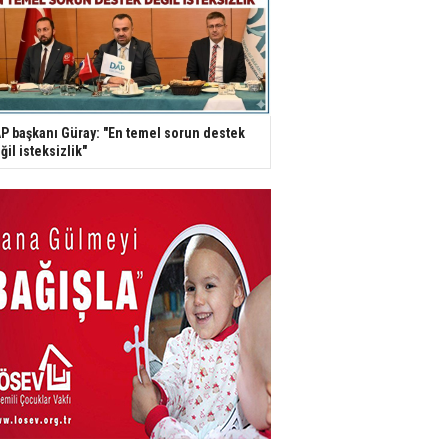
P başkanı Güray: "En temel sorun destek
ğil isteksizlik"