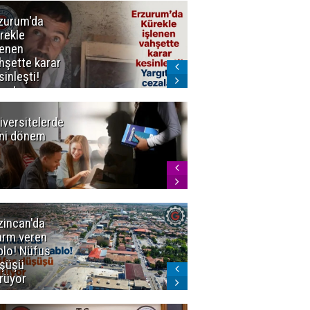
zurum'da
Erzurum dâhil
rekle
Çok Sayıda
lenen
İlde
hşette karar
Uyuşturucuya
sinleşti!
Darbe
rgıtay
zaları onadı
iversitelerde
Başkan
ni dönem
Sekmen'den
Tercih
Döneminde
Erzurum
Vurgusu
zincan'da
Meteoroloji
arm veren
uyardı!
blo! Nüfus
Doğu'ya yaz
şüşü
gelmeyecek
rüyor