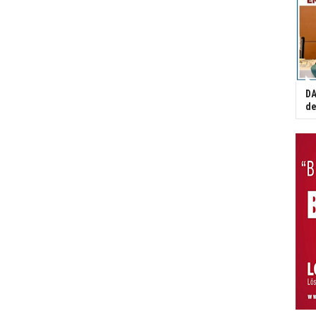
DA
de