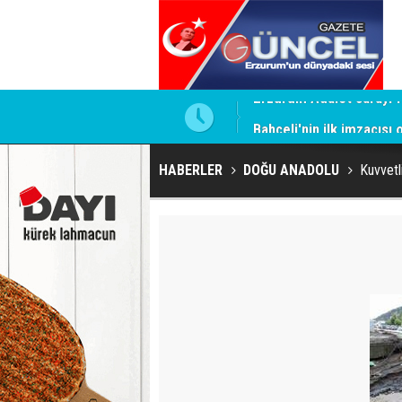
ntrol altında
Bahçeli'nin ilk imzacısı
HABERLER
DOĞU ANADOLU
Kuvvetli