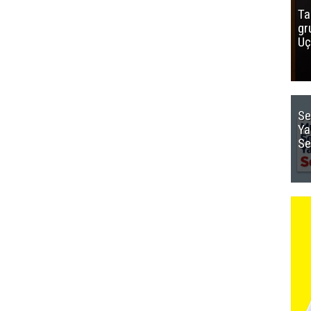
Ta
gr
Uç
Se
Ya
Se