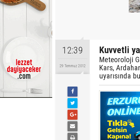
Kuvvetli ya
12:39
Meteoroloji 
Kars, Ardahan
29 Temmuz 2012
uyarısında b