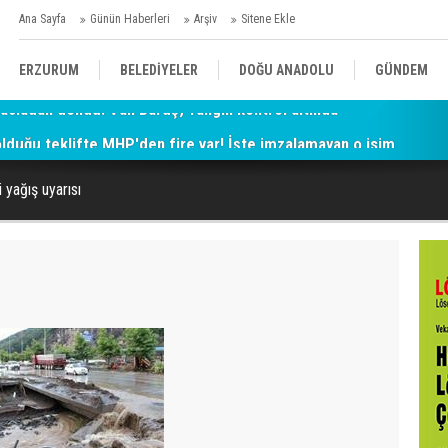
Ana Sayfa
Günün Haberleri
Arşiv
Sitene Ekle
ERZURUM
BELEDİYELER
DOĞU ANADOLU
GÜNDEM
 olduğu teklifte MHP'den fire var! İşte imzalamayan o isim
SİYASET
AFAD/ SAVAŞ
SPOR
 yağış uyarısı
KÜLTÜR/SANAT//MAĞAZİN
BODRUM